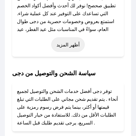
تطبيق صحصح! نوفر لك أحدث وأفضل أكواد الخصم
التي تساعدك على التوفير عند كل عملية شراء.
استمتع بعروض وخصومات حصرية من دجى طوال
العام، سواءً في المناسبات مثل عيد الفطر، عيد
الأضحى، الجمعة البيضاء (شهر نوفمبر)، رمضان،
أظهر المزيد
اليوم الوطني، يوم التأسيس، أو حتى عروض خاصة
أخرى.
### كيف تحصل على كود خصم من دجى؟
سياسة الشحن والتوصيل من دجى
باستخدام تطبيق صحصح، يمكنك العثور بسهولة على
كود خصم دجى. وفي حال عدم توفر الكوبون، تواصل
توفر دجى أفضل خدمات الشحن والتوصيل لجميع
معنا عبر تويتر أو البريد الإلكتروني لإضافته بسرعة.
أنحاء . يتم تقديم شحن مجاني على الطلبات التي تبلغ
قيمتها أو أكثر، بينما يتم فرض رسوم رمزية على
### كيفية استخدام كود خصم دجى؟
الطلبات الأقل من ذلك. للاستفادة من خيار التوصيل
1. انسخ كود الخصم من تطبيق صحصح.
السريع، يرجى تقديم طلبك قبل الساعة .
2. الصقه في خانة الدفع عند التسوق من دجى.