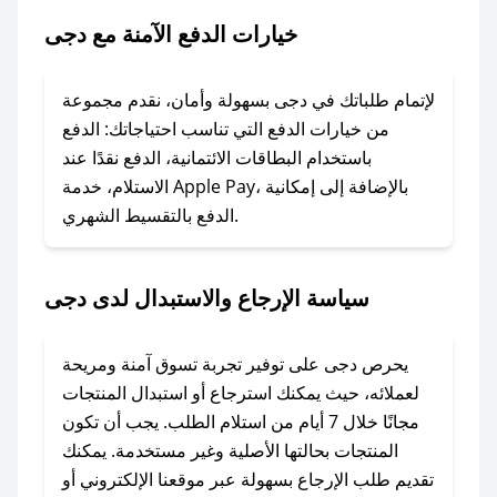
### ماذا أفعل إذا لم يعمل كود الخصم؟
خيارات الدفع الآمنة مع دجى
لا تقلق! يمكنك التواصل مع فريق دعم صحصح عبر
الرسائل الخاصة على تويتر أو البريد الإلكتروني،
وسنقوم بحل المشكلة في أسرع وقت ممكن.
لإتمام طلباتك في دجى بسهولة وأمان، نقدم مجموعة
من خيارات الدفع التي تناسب احتياجاتك: الدفع
### ماذا أفعل إذا لم أجد كود خصم لمتجري
باستخدام البطاقات الائتمانية، الدفع نقدًا عند
المفضل؟
الاستلام، خدمة Apple Pay، بالإضافة إلى إمكانية
الدفع بالتقسيط الشهري.
في حال عدم توفر كوبونات لمتجرك المفضل، يمكنك
مراسلتنا مباشرة وسنعمل على توفير الكوبونات في
أسرع وقت ممكن.
سياسة الإرجاع والاستبدال لدى دجى
### كيف تحصل على كوبونات خصم حصرية من
دجى؟
يحرص دجى على توفير تجربة تسوق آمنة ومريحة
للحصول على كوبونات وخصومات حصرية، قم بما
لعملائه، حيث يمكنك استرجاع أو استبدال المنتجات
يلي:
مجانًا خلال 7 أيام من استلام الطلب. يجب أن تكون
- اضغط على أيقونة متابعة لمتجر دجى في تطبيق
المنتجات بحالتها الأصلية وغير مستخدمة. يمكنك
صحصح.
تقديم طلب الإرجاع بسهولة عبر موقعنا الإلكتروني أو