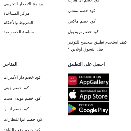
برنامج الاصدار التجريبي
كود خصم نمشي
مركز المساعدة
كود خصم ماكس
الشروط والأحكام
كود خصم ترينديول
سياسة الخصوصية
كيف استخدم تطبيق صحصح للتوفير
قبل التسوق اونلاين ؟
احصل على التطبيق
المتاجر
كود خصم دار الأميرات
كود خصم جيني
كود خصم قولدن سنت
كود خصم اناس
كود خصم ايوا للنظارات
كود خصم وقت اللياقة