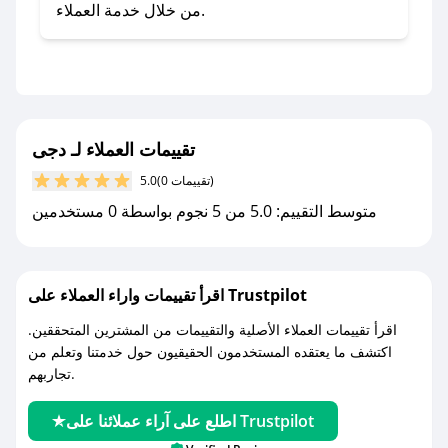
- تابع حسابنا الرسمي على تويتر وقم بتفعيل زر
من خلال خدمة العملاء.
التنبيهات.
- قم بتفعيل إشعارات تطبيق صحصح ليصلك كل
جديد.
مع صحصح، تسوق بذكاء ووفّر على كل مشترياتك مع
تقييمات العملاء لـ دجى
كوبونات خصم حصرية من دجى!
(0 تقييمات)
5.0
متوسط التقييم: 5.0 من 5 نجوم بواسطة 0 مستخدمين
اقرأ تقييمات واراء العملاء على Trustpilot
اقرأ تقييمات العملاء الأصلية والتقييمات من المشترين المتحققين.
اكتشف ما يعتقده المستخدمون الحقيقيون حول خدمتنا وتعلم من
تجاربهم.
اطلع على آراء عملائنا على Trustpilot