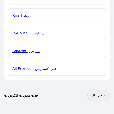
هل يمكنني جمع كود خصم مع العروض الأخرى؟
Riva | ريفا
In-House | إن هاوس
Amazon | أمازون
Ali Express | علي إكسبريس
أحدث مدونات الكوبونات
عرض الكل