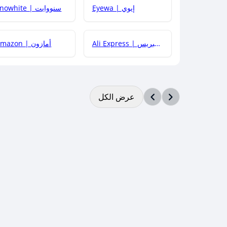
Eyewa | إيوي
Snowhite | سنووايت
Ali Express | علي إكسبريس
Amazon | أمازون
عرض الكل