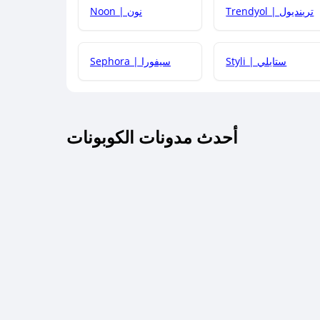
Trendyol | ترينديول
Noon | نون
 أحدث أكواد الخصم والعروض للمتاجر؟
Styli | ستايلي
Sephora | سيفورا
كم مدة صلاحية كود الخصم؟
أحدث مدونات الكوبونات
 توصيل مجاني أو بدون رسوم الشحن ؟
كنني معرفة إذا كان كود الخصم لا يعمل؟
كيف أحصل على أقوى كود خصم؟