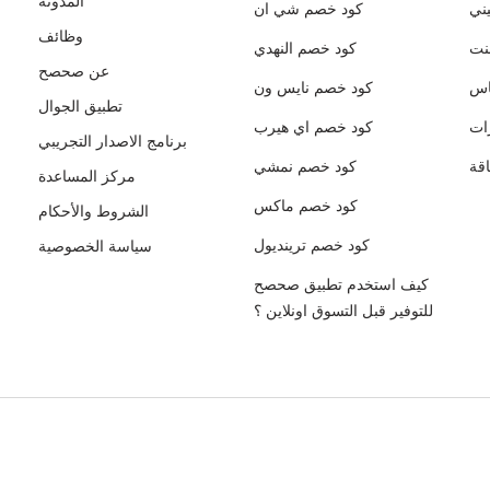
المدونة
ني
كود خصم شي ان
وظائف
نت
كود خصم النهدي
عن صحصح
اس
كود خصم نايس ون
تطبيق الجوال
ات
كود خصم اي هيرب
برنامج الاصدار التجريبي
قة
كود خصم نمشي
مركز المساعدة
كود خصم ماكس
الشروط والأحكام
كود خصم ترينديول
سياسة الخصوصية
كيف استخدم تطبيق صحصح
للتوفير قبل التسوق اونلاين ؟