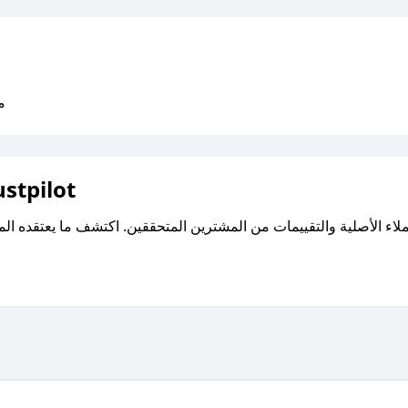
متو
اقرأ تقييمات واراء العملاء ع