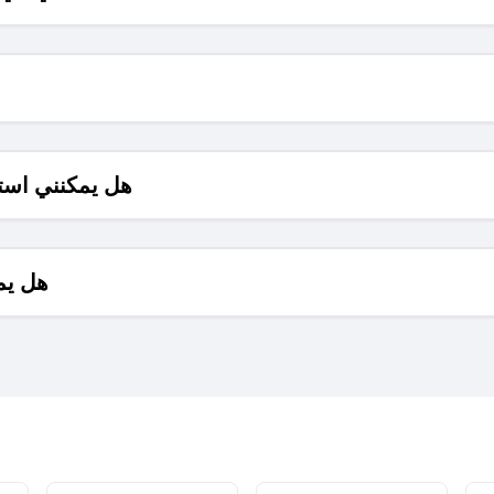
هل يمكنني است
هل يم