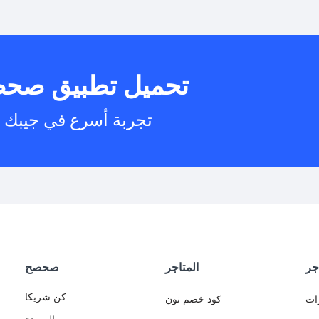
هل يمكنني است
تحميل تطبيق صح
هل يم
تجربة أسرع في جيبك
جر
المتاجر
صحصح
كن شريكا
ات
كود خصم نون