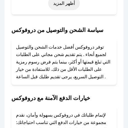
أظهر المزيد
نوفمبر)، رمضان، اليوم الوطني، يوم التأسيس، أو
حتى عروض خاصة أخرى.
### كيف تحصل على كود خصم من دروفوكس؟
سياسة الشحن والتوصيل من دروفوكس
باستخدام تطبيق صحصح، يمكنك العثور بسهولة على
كود خصم دروفوكس. وفي حال عدم توفر الكوبون،
توفر دروفوكس أفضل خدمات الشحن والتوصيل
تواصل معنا عبر تويتر أو البريد الإلكتروني لإضافته
لجميع أنحاء . يتم تقديم شحن مجاني على الطلبات
بسرعة.
التي تبلغ قيمتها أو أكثر، بينما يتم فرض رسوم رمزية
على الطلبات الأقل من ذلك. للاستفادة من خيار
### كيفية استخدام كود خصم دروفوكس؟
التوصيل السريع، يرجى تقديم طلبك قبل الساعة .
1. انسخ كود الخصم من تطبيق صحصح.
2. الصقه في خانة الدفع عند التسوق من دروفوكس.
خيارات الدفع الآمنة مع دروفوكس
### ماذا أفعل إذا لم يعمل كود الخصم؟
لا تقلق! يمكنك التواصل مع فريق دعم صحصح عبر
الرسائل الخاصة على تويتر أو البريد الإلكتروني،
لإتمام طلباتك في دروفوكس بسهولة وأمان، نقدم
وسنقوم بحل المشكلة في أسرع وقت ممكن.
مجموعة من خيارات الدفع التي تناسب احتياجاتك: