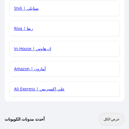
هل يمكنني استخدام كود خصم على منتجات معينة فقط؟
Styli | ستايلي
هل يمكنني جمع كود خصم مع العروض الأخرى؟
Riva | ريفا
In-House | إن هاوس
Amazon | أمازون
Ali Express | علي إكسبريس
أحدث مدونات الكوبونات
عرض الكل