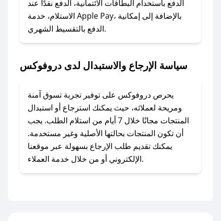
الدفع باستخدام البطاقات الائتمانية، الدفع نقدًا عند
### ماذا أفعل إذا لم أجد كود خصم لمتجري
الاستلام، خدمة Apple Pay، بالإضافة إلى إمكانية
الدفع بالتقسيط الشهري.
المفضل؟
في حال عدم توفر كوبونات لمتجرك المفضل، يمكنك
مراسلتنا مباشرة وسنعمل على توفير الكوبونات في
سياسة الإرجاع والاستبدال لدى دروفوكس
أسرع وقت ممكن.
### كيف تحصل على كوبونات خصم حصرية من
يحرص دروفوكس على توفير تجربة تسوق آمنة
دروفوكس؟
ومريحة لعملائه، حيث يمكنك استرجاع أو استبدال
للحصول على كوبونات وخصومات حصرية، قم بما
المنتجات مجانًا خلال 7 أيام من استلام الطلب. يجب
يلي:
أن تكون المنتجات بحالتها الأصلية وغير مستخدمة.
- اضغط على أيقونة متابعة لمتجر دروفوكس في
يمكنك تقديم طلب الإرجاع بسهولة عبر موقعنا
تطبيق صحصح.
الإلكتروني أو من خلال خدمة العملاء.
- تابع حسابنا الرسمي على تويتر وقم بتفعيل زر
التنبيهات.
- قم بتفعيل إشعارات تطبيق صحصح ليصلك كل
جديد.