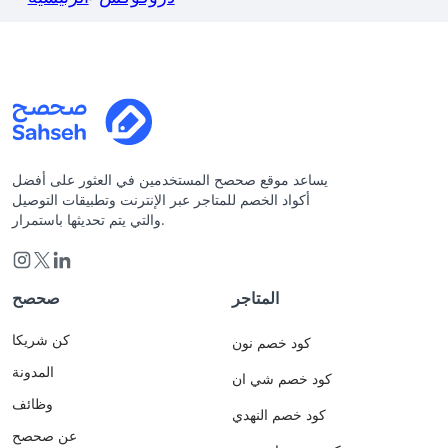
يساعد موقع صحصح المستخدمين في العثور على أفضل
أكواد الخصم للمتاجر عبر الإنترنت وتطبيقات التوصيل
والتي يتم تحديثها باستمرار.
المتاجر
صحصح
كن شريكا
كود خصم نون
المدونة
كود خصم شي ان
وظائف
كود خصم النهدي
عن صحصح