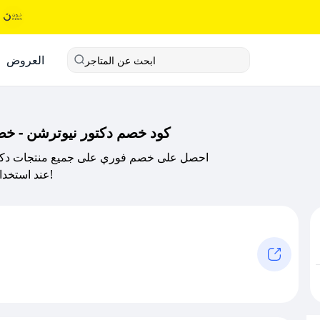
العروض
ابحث عن المتاجر
كود خصم دكتور نيوترشن - خ
احصل على خصم فوري على جميع منتجات دكتور 
عند استخدام كود خصم دكتور نيوترشن من صحصح. انسخ الكود الآن!