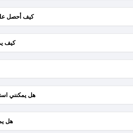
كيف أحصل على
كيف يم
هل يمكنني است
هل يم