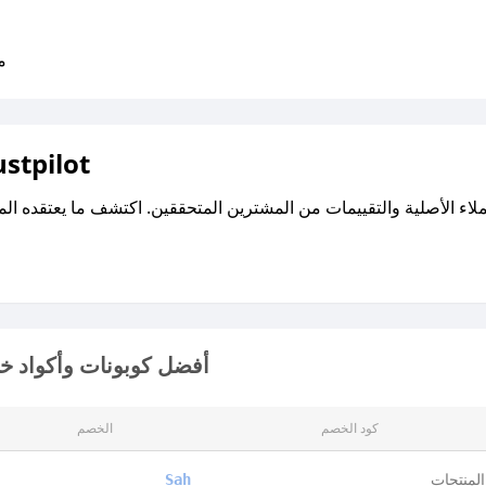
متو
اقرأ تقييمات واراء العملاء ع
أفضل كوبونات وأكواد خص
كود الخصم
الخصم
لمنتجات
Sah