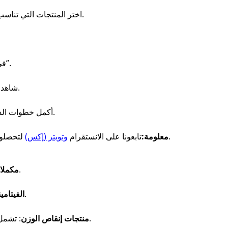
اختر المنتجات التي تناسب احتياجاتك من المكملات أو الأغذية الصحية.
أدخل كود الخصم Sah في خانة “رمز الكوبون”.
شاهد الخصم يُطبق مباشرة على إجمالي الفاتورة.
أكمل خطوات الدفع واستمتع بتجربة تسوق صحية واقتصادية.
لتحصلوا على أفضل أكواد الخصم وكوبونات الخصم.
معلومة:
تابعونا على الانستقرام
وتويتر (إكس)
: مثالية للرياضيين وبناة الأجسام.
مكملات
: تدعم صحتك العامة والمناعة.
الفيتامي
: تشمل الشاي الأخضر، الحارقات، وبدائل الوجبات.
منتجات إنقاص الوزن