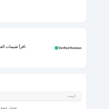
اقرأ تقييمات العملاء الأصلية والتقييمات من المشترين المتحققين. اكتشف ما يعتقده المستخدمون الحقيقيون حول خدمتنا وتعلم من تجاربهم.
Verified Reviews
الوصف
يشمل جميع ا