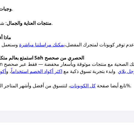
: جاهزة وسهلة ضمن نظامك الغذائي.
وجبات 
: شامبو بيوتين، زيت الأرغان، فيتامينات البشرة.
منتجات العناية والجمال
ماذا أ
دم توفر كوبونات لمتجرك المفضل،
يمكنك مراسلتنا مباشرة
استمتع بعالم متكامل من الصحة والتغذية بخصم 5% عبر كود Sah الحصري من صحصح
ل بلاي
وابدء بتجربة تسوق ذكية مع
اكثر أكواد الخصم استخداماً
، و
أكو
فعالة 100%.
تابع أيضا صفحة
كل الكوبونات
، لتتسوق من أفضل وأشهر المتاجر المح