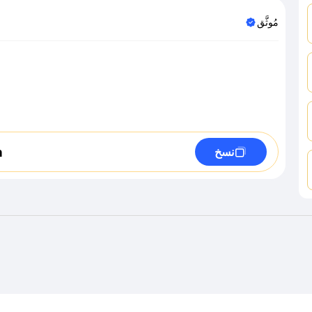
مُوثَّق
h
نسخ