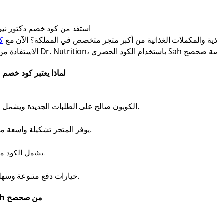
استفد من كود خصم دكتور نيو
ة والمكملات الغذائية من أكبر متجر متخصص في المملكة؟ الآن مع
ك
لماذا يعتبر كود خصم
الكوبون صالح على الطلبات الجديدة ويشمل جميع الفئات (مكملات، فيتامينات، سناكات).
يوفر المتجر تشكيلة واسعة من المنتجات المناسبة لكافة الأنظمة الغذائية.
يشمل الكود منتجات الرجيم، الكيتو، والأنظمة النباتية أيضًا.
خيارات دفع متنوعة وسهلة (بطاقات بنكية، مدى، الدفع عند الاستلام).
خطوات استخدام كوبون دكتور نيوترشن Sah من صحصح