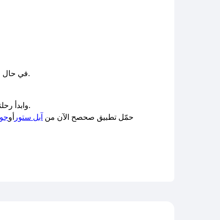
وسنعمل على توفير الكوبونات في أسرع وقت ممكن.
في حال ع
وفر الآن على كل طلباتك من Dr. Nutrition وابدأ رحلتك الصحية مع منتجات موثوقة وبأسعار مخفضة — فقط عبر صحصح.
حمّل تطبيق صحصح الآن من
آبل ستور
أو
جوج