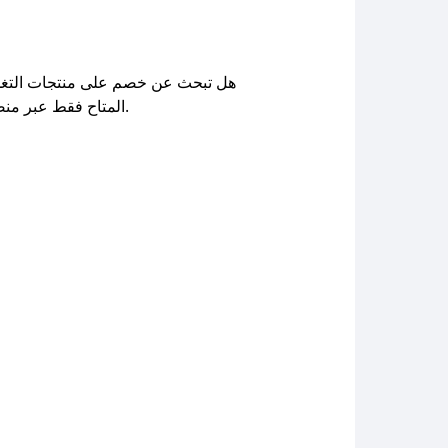
هل تبحث عن خصم على منتجات التغذي
الاستفادة من خصم 5% على جميع المشتريات من متجر Dr. Nutrition، باستخدام الكود الحصري Sah المتاح فقط عبر منصة صحصح.