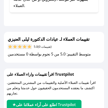
- تابع حسابنا الرسمي على تويتر وقم بتفعيل زر
العملاء.
التنبيهات.
- قم بتفعيل إشعارات تطبيق صحصح ليصلك كل
جديد.
مع صحصح، تسوق بذكاء ووفّر على كل مشترياتك مع
تقييمات العملاء لـ عيادات الدكتورة ليلى العنيزي
كوبونات خصم حصرية من عيادات الدكتورة ليلى
العنيزي!
(0 تقييمات)
5.0
متوسط التقييم: 5.0 من 5 نجوم بواسطة 0 مستخدمين
اقرأ تقييمات واراء العملاء على Trustpilot
اقرأ تقييمات العملاء الأصلية والتقييمات من المشترين المتحققين.
اكتشف ما يعتقده المستخدمون الحقيقيون حول خدمتنا وتعلم من
تجاربهم.
اطلع على آراء عملائنا على Trustpilot