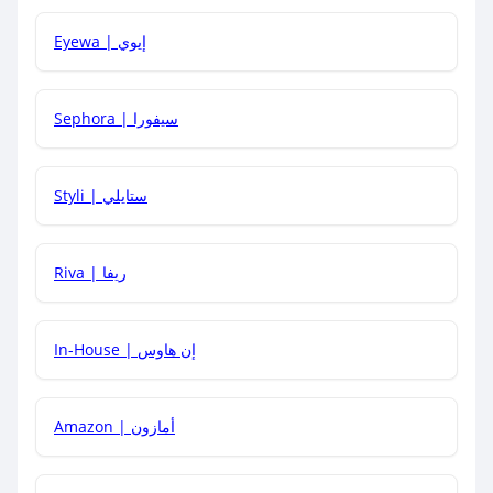
Eyewa | إيوي
كيف أحصل على أقوى كود خصم؟
Sephora | سيفورا
هل يمكنني استخدام كود خصم على منتجات معينة فقط؟
Styli | ستايلي
هل يمكنني جمع كود خصم مع العروض الأخرى؟
Riva | ريفا
In-House | إن هاوس
Amazon | أمازون