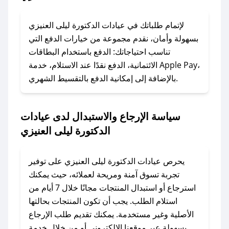
### ماذا أفعل إذا لم يعمل كود الخصم؟
لا تقلق! يمكنك التواصل مع فريق دعم صحصح عبر
لإتمام طلباتك في عيادات الدكتورة ليلى العنيزي
الرسائل الخاصة على تويتر أو البريد الإلكتروني،
بسهولة وأمان، نقدم مجموعة من خيارات الدفع التي
وسنقوم بحل المشكلة في أسرع وقت ممكن.
تناسب احتياجاتك: الدفع باستخدام البطاقات
الائتمانية، الدفع نقدًا عند الاستلام، خدمة Apple Pay،
### ماذا أفعل إذا لم أجد كود خصم لمتجري
بالإضافة إلى إمكانية الدفع بالتقسيط الشهري.
المفضل؟
في حال عدم توفر كوبونات لمتجرك المفضل، يمكنك
سياسة الإرجاع والاستبدال لدى عيادات
مراسلتنا مباشرة وسنعمل على توفير الكوبونات في
أسرع وقت ممكن.
الدكتورة ليلى العنيزي
### كيف تحصل على كوبونات خصم حصرية من
يحرص عيادات الدكتورة ليلى العنيزي على توفير
عيادات الدكتورة ليلى العنيزي؟
تجربة تسوق آمنة ومريحة لعملائه، حيث يمكنك
للحصول على كوبونات وخصومات حصرية، قم بما
استرجاع أو استبدال المنتجات مجانًا خلال 7 أيام من
يلي:
استلام الطلب. يجب أن تكون المنتجات بحالتها
- اضغط على أيقونة متابعة لمتجر عيادات الدكتورة
الأصلية وغير مستخدمة. يمكنك تقديم طلب الإرجاع
ليلى العنيزي في تطبيق صحصح.
بسهولة عبر موقعنا الإلكتروني أو من خلال خدمة