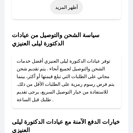
أظهر المزيد
الفطر، عيد الأضحى، الجمعة البيضاء (شهر نوفمبر)،
رمضان، اليوم الوطني، يوم التأسيس، أو حتى عروض
خاصة أخرى.
سياسة الشحن والتوصيل من عيادات
### كيف تحصل على كود خصم من عيادات
الدكتورة ليلى العنيزي
الدكتورة ليلى العنيزي؟
باستخدام تطبيق صحصح، يمكنك العثور بسهولة على
توفر عيادات الدكتورة ليلى العنيزي أفضل خدمات
كود خصم عيادات الدكتورة ليلى العنيزي. وفي حال
الشحن والتوصيل لجميع أنحاء . يتم تقديم شحن
عدم توفر الكوبون، تواصل معنا عبر تويتر أو البريد
مجاني على الطلبات التي تبلغ قيمتها أو أكثر، بينما
الإلكتروني لإضافته بسرعة.
يتم فرض رسوم رمزية على الطلبات الأقل من ذلك.
للاستفادة من خيار التوصيل السريع، يرجى تقديم
### كيفية استخدام كود خصم عيادات الدكتورة ليلى
طلبك قبل الساعة .
العنيزي؟
1. انسخ كود الخصم من تطبيق صحصح.
2. الصقه في خانة الدفع عند التسوق من عيادات
خيارات الدفع الآمنة مع عيادات الدكتورة ليلى
الدكتورة ليلى العنيزي.
العنيزي