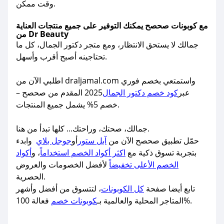
وقت ممكن.
مع كوبونات صحصح يمكنك التوفير على جميع منتجات العناية
من Dr Beauty
جمالك لا يستحق الانتظار، ومع متجر دكتور الجمال، كل ما
تحتاجينه أصبح أقرب وأسهل.
اطلبي الآن من draljamal.com واستمتعي بخصم فوري
عبر
كود خصم دكتور الجمال
2025 المقدم من صحصح –
خصم 5% يشمل جميع المنتجات.
جمالك، صحتك، وراحتك... كلها تبدأ من هنا.
حمّل تطبيق صحصح الآن من
آبل ستور
أو
جوجل بلاي
وابدء
بتجربة تسوق ذكية مع
اكثر أكواد الخصم استخداماً
، و
أكواد
الخصم الأعلى تخفيضاً
لأفضل الخصومات والعروض
الحصرية.
تابع أيضا صفحة
كل الكوبونات
، لتتسوق من أفضل وأشهر
فعالة 100%.
المتاجر المحلية والعالمية بـ
كوبونات خصم