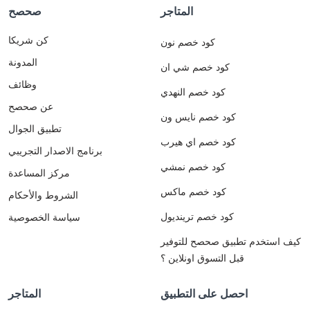
المتاجر
صحصح
كن شريكا
كود خصم نون
المدونة
كود خصم شي ان
وظائف
كود خصم النهدي
عن صحصح
كود خصم نايس ون
تطبيق الجوال
كود خصم اي هيرب
برنامج الاصدار التجريبي
كود خصم نمشي
مركز المساعدة
كود خصم ماكس
الشروط والأحكام
كود خصم ترينديول
سياسة الخصوصية
كيف استخدم تطبيق صحصح للتوفير
قبل التسوق اونلاين ؟
احصل على التطبيق
المتاجر