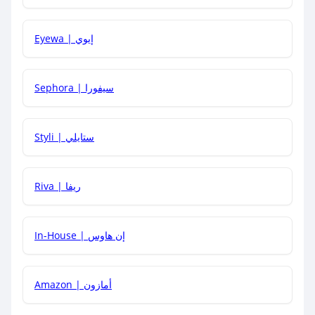
كيف يمكنني معرفة إذا كان كود الخصم لا يعمل؟
Eyewa | إيوي
كيف أحصل على أقوى كود خصم؟
Sephora | سيفورا
هل يمكنني استخدام كود خصم على منتجات معينة فقط؟
Styli | ستايلي
هل يمكنني جمع كود خصم مع العروض الأخرى؟
Riva | ريفا
In-House | إن هاوس
Amazon | أمازون