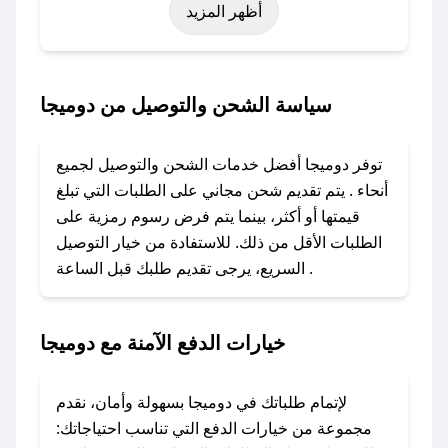
أظهر المزيد
اليوم الوطني، يوم التأسيس، أو حتى عروض خاصة
أخرى.
### كيف تحصل على كود خصم من دوميجا؟
سياسة الشحن والتوصيل من دوميجا
باستخدام تطبيق صحصح، يمكنك العثور بسهولة على
كود خصم دوميجا. وفي حال عدم توفر الكوبون،
توفر دوميجا أفضل خدمات الشحن والتوصيل لجميع
تواصل معنا عبر تويتر أو البريد الإلكتروني لإضافته
أنحاء . يتم تقديم شحن مجاني على الطلبات التي تبلغ
بسرعة.
قيمتها أو أكثر، بينما يتم فرض رسوم رمزية على
الطلبات الأقل من ذلك. للاستفادة من خيار التوصيل
### كيفية استخدام كود خصم دوميجا؟
السريع، يرجى تقديم طلبك قبل الساعة .
1. انسخ كود الخصم من تطبيق صحصح.
2. الصقه في خانة الدفع عند التسوق من دوميجا.
خيارات الدفع الآمنة مع دوميجا
### ماذا أفعل إذا لم يعمل كود الخصم؟
لا تقلق! يمكنك التواصل مع فريق دعم صحصح عبر
الرسائل الخاصة على تويتر أو البريد الإلكتروني،
لإتمام طلباتك في دوميجا بسهولة وأمان، نقدم
وسنقوم بحل المشكلة في أسرع وقت ممكن.
مجموعة من خيارات الدفع التي تناسب احتياجاتك: