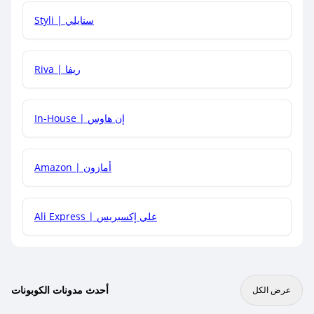
هل يمكنني استخدام كود خصم على منتجات معينة فقط؟
Styli | ستايلي
هل يمكنني جمع كود خصم مع العروض الأخرى؟
Riva | ريفا
In-House | إن هاوس
Amazon | أمازون
Ali Express | علي إكسبريس
أحدث مدونات الكوبونات
عرض الكل