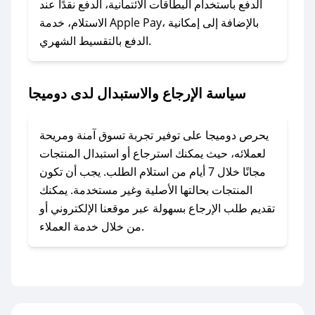
الدفع باستخدام البطاقات الائتمانية، الدفع نقدًا عند
### ماذا أفعل إذا لم أجد كود خصم لمتجري
الاستلام، خدمة Apple Pay، بالإضافة إلى إمكانية
الدفع بالتقسيط الشهري.
المفضل؟
في حال عدم توفر كوبونات لمتجرك المفضل، يمكنك
مراسلتنا مباشرة وسنعمل على توفير الكوبونات في
سياسة الإرجاع والاستبدال لدى دوميجا
أسرع وقت ممكن.
### كيف تحصل على كوبونات خصم حصرية من
يحرص دوميجا على توفير تجربة تسوق آمنة ومريحة
دوميجا؟
لعملائه، حيث يمكنك استرجاع أو استبدال المنتجات
للحصول على كوبونات وخصومات حصرية، قم بما
مجانًا خلال 7 أيام من استلام الطلب. يجب أن تكون
يلي:
المنتجات بحالتها الأصلية وغير مستخدمة. يمكنك
- اضغط على أيقونة متابعة لمتجر دوميجا في تطبيق
تقديم طلب الإرجاع بسهولة عبر موقعنا الإلكتروني أو
صحصح.
من خلال خدمة العملاء.
- تابع حسابنا الرسمي على تويتر وقم بتفعيل زر
التنبيهات.
- قم بتفعيل إشعارات تطبيق صحصح ليصلك كل
جديد.