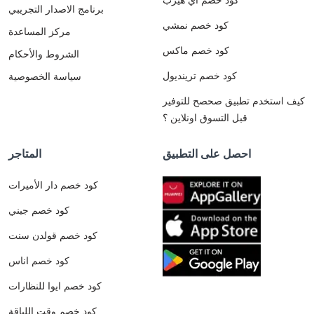
برنامج الاصدار التجريبي
كود خصم نمشي
مركز المساعدة
كود خصم ماكس
الشروط والأحكام
كود خصم ترينديول
سياسة الخصوصية
كيف استخدم تطبيق صحصح للتوفير
قبل التسوق اونلاين ؟
احصل على التطبيق
المتاجر
كود خصم دار الأميرات
كود خصم جيني
كود خصم قولدن سنت
كود خصم اناس
كود خصم ايوا للنظارات
كود خصم وقت اللياقة