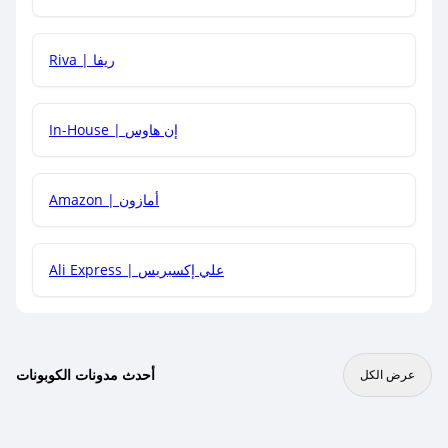
هل يمكنني جمع كود خصم مع العروض الأخرى؟
Riva | ريفا
In-House | إن هاوس
Amazon | أمازون
Ali Express | علي إكسبريس
أحدث مدونات الكوبونات
عرض الكل