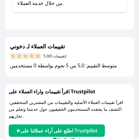
صحصح.
من خلال خدمة العملاء.
- تابع حسابنا الرسمي على تويتر وقم بتفعيل زر
التنبيهات.
- قم بتفعيل إشعارات تطبيق صحصح ليصلك كل
جديد.
تقييمات العملاء لـ دخوني
مع صحصح، تسوق بذكاء ووفّر على كل مشترياتك مع
(0 تقييمات)
5.0
كوبونات خصم حصرية من دخوني!
متوسط التقييم: 5.0 من 5 نجوم بواسطة 0 مستخدمين
اقرأ تقييمات واراء العملاء على Trustpilot
اقرأ تقييمات العملاء الأصلية والتقييمات من المشترين المتحققين.
اكتشف ما يعتقده المستخدمون الحقيقيون حول خدمتنا وتعلم من
تجاربهم.
اطلع على آراء عملائنا على Trustpilot