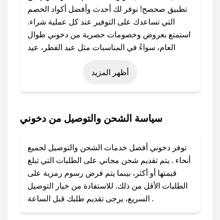
تطبيق صحصح! نوفر لك أحدث وأفضل أكواد الخصم
التي تساعدك على التوفير عند كل عملية شراء.
استمتع بعروض وخصومات حصرية من دخوني طوال
العام، سواءً في المناسبات مثل عيد الفطر، عيد
الأضحى، الجمعة البيضاء (شهر نوفمبر)، رمضان،
أظهر المزيد
اليوم الوطني، يوم التأسيس، أو حتى عروض خاصة
أخرى.
### كيف تحصل على كود خصم من دخوني؟
سياسة الشحن والتوصيل من دخوني
باستخدام تطبيق صحصح، يمكنك العثور بسهولة على
كود خصم دخوني. وفي حال عدم توفر الكوبون،
توفر دخوني أفضل خدمات الشحن والتوصيل لجميع
تواصل معنا عبر تويتر أو البريد الإلكتروني لإضافته
أنحاء . يتم تقديم شحن مجاني على الطلبات التي تبلغ
بسرعة.
قيمتها أو أكثر، بينما يتم فرض رسوم رمزية على
الطلبات الأقل من ذلك. للاستفادة من خيار التوصيل
### كيفية استخدام كود خصم دخوني؟
السريع، يرجى تقديم طلبك قبل الساعة .
1. انسخ كود الخصم من تطبيق صحصح.
2. الصقه في خانة الدفع عند التسوق من دخوني.