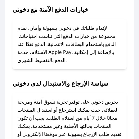
خيارات الدفع الآمنة مع دخوني
### ماذا أفعل إذا لم يعمل كود الخصم؟
لا تقلق! يمكنك التواصل مع فريق دعم صحصح عبر
الرسائل الخاصة على تويتر أو البريد الإلكتروني،
لإتمام طلباتك في دخوني بسهولة وأمان، نقدم
وسنقوم بحل المشكلة في أسرع وقت ممكن.
مجموعة من خيارات الدفع التي تناسب احتياجاتك:
الدفع باستخدام البطاقات الائتمانية، الدفع نقدًا عند
### ماذا أفعل إذا لم أجد كود خصم لمتجري
الاستلام، خدمة Apple Pay، بالإضافة إلى إمكانية
الدفع بالتقسيط الشهري.
المفضل؟
في حال عدم توفر كوبونات لمتجرك المفضل، يمكنك
مراسلتنا مباشرة وسنعمل على توفير الكوبونات في
سياسة الإرجاع والاستبدال لدى دخوني
أسرع وقت ممكن.
### كيف تحصل على كوبونات خصم حصرية من
يحرص دخوني على توفير تجربة تسوق آمنة ومريحة
دخوني؟
لعملائه، حيث يمكنك استرجاع أو استبدال المنتجات
للحصول على كوبونات وخصومات حصرية، قم بما
مجانًا خلال 7 أيام من استلام الطلب. يجب أن تكون
يلي:
المنتجات بحالتها الأصلية وغير مستخدمة. يمكنك
- اضغط على أيقونة متابعة لمتجر دخوني في تطبيق
تقديم طلب الإرجاع بسهولة عبر موقعنا الإلكتروني أو