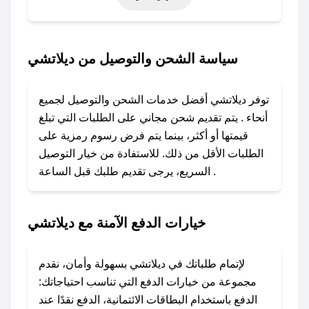
خاصة أخرى.
### كيف تحصل على كود خصم من ديلاتشي؟
سياسة الشحن والتوصيل من ديلاتشي
باستخدام تطبيق صحصح، يمكنك العثور بسهولة على
كود خصم ديلاتشي. وفي حال عدم توفر الكوبون،
توفر ديلاتشي أفضل خدمات الشحن والتوصيل لجميع
تواصل معنا عبر تويتر أو البريد الإلكتروني لإضافته
أنحاء . يتم تقديم شحن مجاني على الطلبات التي تبلغ
بسرعة.
قيمتها أو أكثر، بينما يتم فرض رسوم رمزية على
الطلبات الأقل من ذلك. للاستفادة من خيار التوصيل
### كيفية استخدام كود خصم ديلاتشي؟
السريع، يرجى تقديم طلبك قبل الساعة .
1. انسخ كود الخصم من تطبيق صحصح.
2. الصقه في خانة الدفع عند التسوق من ديلاتشي.
خيارات الدفع الآمنة مع ديلاتشي
### ماذا أفعل إذا لم يعمل كود الخصم؟
لا تقلق! يمكنك التواصل مع فريق دعم صحصح عبر
الرسائل الخاصة على تويتر أو البريد الإلكتروني،
لإتمام طلباتك في ديلاتشي بسهولة وأمان، نقدم
وسنقوم بحل المشكلة في أسرع وقت ممكن.
مجموعة من خيارات الدفع التي تناسب احتياجاتك:
الدفع باستخدام البطاقات الائتمانية، الدفع نقدًا عند