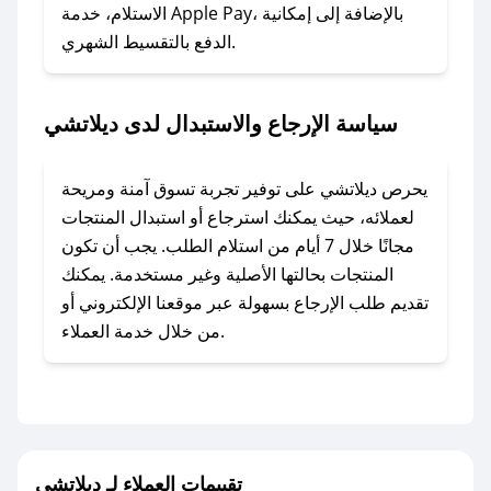
### ماذا أفعل إذا لم أجد كود خصم لمتجري
الاستلام، خدمة Apple Pay، بالإضافة إلى إمكانية
الدفع بالتقسيط الشهري.
المفضل؟
في حال عدم توفر كوبونات لمتجرك المفضل، يمكنك
مراسلتنا مباشرة وسنعمل على توفير الكوبونات في
سياسة الإرجاع والاستبدال لدى ديلاتشي
أسرع وقت ممكن.
### كيف تحصل على كوبونات خصم حصرية من
يحرص ديلاتشي على توفير تجربة تسوق آمنة ومريحة
ديلاتشي؟
لعملائه، حيث يمكنك استرجاع أو استبدال المنتجات
للحصول على كوبونات وخصومات حصرية، قم بما
مجانًا خلال 7 أيام من استلام الطلب. يجب أن تكون
يلي:
المنتجات بحالتها الأصلية وغير مستخدمة. يمكنك
- اضغط على أيقونة متابعة لمتجر ديلاتشي في تطبيق
تقديم طلب الإرجاع بسهولة عبر موقعنا الإلكتروني أو
صحصح.
من خلال خدمة العملاء.
- تابع حسابنا الرسمي على تويتر وقم بتفعيل زر
التنبيهات.
- قم بتفعيل إشعارات تطبيق صحصح ليصلك كل
جديد.
تقييمات العملاء لـ ديلاتشي