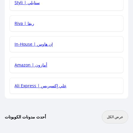
Styli | ستايلي
هل يمكنني جمع كود خصم مع العروض الأخرى؟
Riva | ريفا
In-House | إن هاوس
Amazon | أمازون
Ali Express | علي إكسبريس
أحدث مدونات الكوبونات
عرض الكل