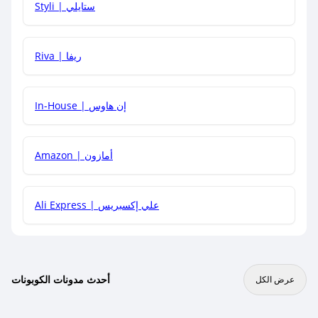
Styli | ستايلي
هل يمكنني جمع كود خصم مع العروض الأخرى؟
Riva | ريفا
In-House | إن هاوس
Amazon | أمازون
Ali Express | علي إكسبريس
أحدث مدونات الكوبونات
عرض الكل