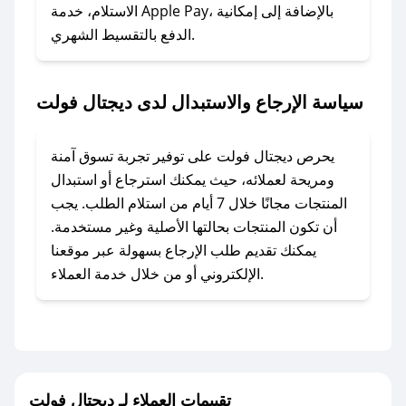
الاستلام، خدمة Apple Pay، بالإضافة إلى إمكانية
الدفع بالتقسيط الشهري.
### ماذا أفعل إذا لم أجد كود خصم لمتجري
المفضل؟
في حال عدم توفر كوبونات لمتجرك المفضل، يمكنك
سياسة الإرجاع والاستبدال لدى ديجتال فولت
مراسلتنا مباشرة وسنعمل على توفير الكوبونات في
أسرع وقت ممكن.
يحرص ديجتال فولت على توفير تجربة تسوق آمنة
### كيف تحصل على كوبونات خصم حصرية من
ومريحة لعملائه، حيث يمكنك استرجاع أو استبدال
ديجتال فولت؟
المنتجات مجانًا خلال 7 أيام من استلام الطلب. يجب
للحصول على كوبونات وخصومات حصرية، قم بما
أن تكون المنتجات بحالتها الأصلية وغير مستخدمة.
يلي:
يمكنك تقديم طلب الإرجاع بسهولة عبر موقعنا
- اضغط على أيقونة متابعة لمتجر ديجتال فولت في
الإلكتروني أو من خلال خدمة العملاء.
تطبيق صحصح.
- تابع حسابنا الرسمي على تويتر وقم بتفعيل زر
التنبيهات.
- قم بتفعيل إشعارات تطبيق صحصح ليصلك كل
جديد.
تقييمات العملاء لـ ديجتال فولت