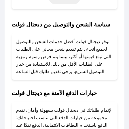
حتى عروض خاصة أخرى.
### كيف تحصل على كود خصم من ديجتال فولت؟
سياسة الشحن والتوصيل من ديجتال فولت
باستخدام تطبيق صحصح، يمكنك العثور بسهولة على
كود خصم ديجتال فولت. وفي حال عدم توفر
توفر ديجتال فولت أفضل خدمات الشحن والتوصيل
الكوبون، تواصل معنا عبر تويتر أو البريد الإلكتروني
لجميع أنحاء . يتم تقديم شحن مجاني على الطلبات
لإضافته بسرعة.
التي تبلغ قيمتها أو أكثر، بينما يتم فرض رسوم رمزية
على الطلبات الأقل من ذلك. للاستفادة من خيار
### كيفية استخدام كود خصم ديجتال فولت؟
التوصيل السريع، يرجى تقديم طلبك قبل الساعة .
1. انسخ كود الخصم من تطبيق صحصح.
2. الصقه في خانة الدفع عند التسوق من ديجتال
فولت.
خيارات الدفع الآمنة مع ديجتال فولت
### ماذا أفعل إذا لم يعمل كود الخصم؟
لا تقلق! يمكنك التواصل مع فريق دعم صحصح عبر
لإتمام طلباتك في ديجتال فولت بسهولة وأمان، نقدم
الرسائل الخاصة على تويتر أو البريد الإلكتروني،
مجموعة من خيارات الدفع التي تناسب احتياجاتك:
وسنقوم بحل المشكلة في أسرع وقت ممكن.
الدفع باستخدام البطاقات الائتمانية، الدفع نقدًا عند