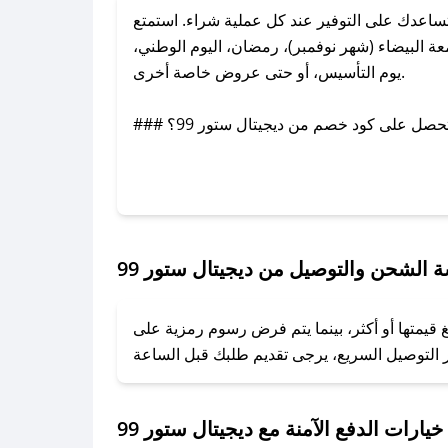
ضل أكواد الخصم التي تساعدك على التوفير عند كل عملية شراء. استمتع
عيد الأضحى، الجمعة البيضاء (شهر نوفمبر)، رمضان، اليوم الوطني،
يوم التأسيس، أو حتى عروض خاصة أخرى.
### كيف تحصل على كود خصم من ديجيتال ستور 99؟
9. وفي حال عدم توفر الكوبون، تواصل معنا عبر تويتر أو البريد الإلكتروني لإضافته بسرعة.
### كيفية استخدام كود خصم ديجيتال ستور 99؟
1. انسخ كود الخصم من تطبيق صحصح.
2. الصقه في خانة الدفع عند التسوق من ديجيتال ستور 99.
 الشحن والتوصيل من ديجيتال ستور 99
### ماذا أفعل إذا لم يعمل كود الخصم؟
ي تبلغ قيمتها أو أكثر، بينما يتم فرض رسوم رمزية على
تروني، وسنقوم بحل المشكلة في أسرع وقت ممكن.
### ماذا أفعل إذا لم أجد كود خصم لمتجري المفضل؟
نعمل على توفير الكوبونات في أسرع وقت ممكن.
خيارات الدفع الآمنة مع ديجيتال ستور 99