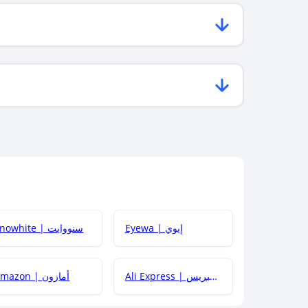
Eyewa | إيوي
Snowhite | سنووايت
Ali Express | علي إكسبريس
Amazon | أمازون