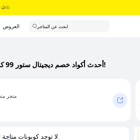
العروض
ابحث عن المتاجر
أحدث أكواد خصم ديجيتال ستور 99 كود خصم حصري لـ ديجيتال ستور 99 الآن!
متجر مت
لا توجد كوبونات متاحة لـهذا المتجر حاليًا.