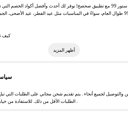
احصل على أفضل كوبونات الخصم لمتجر ديجيتال ستور 99 مع تطبيق صحصح! نوفر لك أحدث وأف
بعروض وخصومات حصرية من ديجيتال ستور 99 طوال العام، سواءً في المناسبات مثل عيد الفطر، 
باستخدام تطبيق صحصح، يمكنك العثور بسهولة على كود خصم ديجيتال ستور 9
أظهر المزيد
سياسة
فضل خدمات الشحن والتوصيل لجميع أنحاء . يتم تقديم شحن مجاني على الطلبات الت
ل مع فريق دعم صحصح عبر الرسائل الخاصة على تويتر أو البريد الإلك
الطلبات الأقل من ذلك. للاستفادة من خيار التوصيل السريع، يرجى تقديم طلبك قبل الساعة .
حال عدم توفر كوبونات لمتجرك المفضل، يمكنك مراسلتنا مباشرة وس