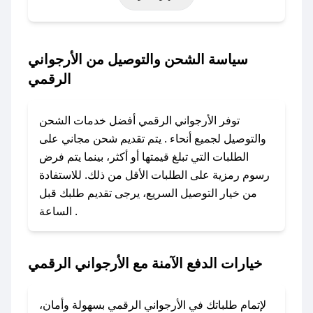
حتى عروض خاصة أخرى.
### كيف تحصل على كود خصم من الأرجواني
سياسة الشحن والتوصيل من الأرجواني
الرقمي؟
الرقمي
باستخدام تطبيق صحصح، يمكنك العثور بسهولة على
كود خصم الأرجواني الرقمي. وفي حال عدم توفر
توفر الأرجواني الرقمي أفضل خدمات الشحن
الكوبون، تواصل معنا عبر تويتر أو البريد الإلكتروني
والتوصيل لجميع أنحاء . يتم تقديم شحن مجاني على
لإضافته بسرعة.
الطلبات التي تبلغ قيمتها أو أكثر، بينما يتم فرض
رسوم رمزية على الطلبات الأقل من ذلك. للاستفادة
### كيفية استخدام كود خصم الأرجواني الرقمي؟
من خيار التوصيل السريع، يرجى تقديم طلبك قبل
1. انسخ كود الخصم من تطبيق صحصح.
الساعة .
2. الصقه في خانة الدفع عند التسوق من الأرجواني
الرقمي.
خيارات الدفع الآمنة مع الأرجواني الرقمي
### ماذا أفعل إذا لم يعمل كود الخصم؟
لا تقلق! يمكنك التواصل مع فريق دعم صحصح عبر
الرسائل الخاصة على تويتر أو البريد الإلكتروني،
لإتمام طلباتك في الأرجواني الرقمي بسهولة وأمان،