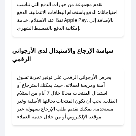
وسنقوم بحل المشكلة في أسرع وقت ممكن.
نقدم مجموعة من خيارات الدفع التي تناسب
احتياجاتك: الدفع باستخدام البطاقات الائتمانية، الدفع
### ماذا أفعل إذا لم أجد كود خصم لمتجري
نقدًا عند الاستلام، خدمة Apple Pay، بالإضافة إلى
المفضل؟
إمكانية الدفع بالتقسيط الشهري.
في حال عدم توفر كوبونات لمتجرك المفضل، يمكنك
مراسلتنا مباشرة وسنعمل على توفير الكوبونات في
سياسة الإرجاع والاستبدال لدى الأرجواني
أسرع وقت ممكن.
الرقمي
### كيف تحصل على كوبونات خصم حصرية من
الأرجواني الرقمي؟
يحرص الأرجواني الرقمي على توفير تجربة تسوق
للحصول على كوبونات وخصومات حصرية، قم بما
آمنة ومريحة لعملائه، حيث يمكنك استرجاع أو
يلي:
استبدال المنتجات مجانًا خلال 7 أيام من استلام
- اضغط على أيقونة متابعة لمتجر الأرجواني الرقمي
الطلب. يجب أن تكون المنتجات بحالتها الأصلية وغير
في تطبيق صحصح.
مستخدمة. يمكنك تقديم طلب الإرجاع بسهولة عبر
- تابع حسابنا الرسمي على تويتر وقم بتفعيل زر
موقعنا الإلكتروني أو من خلال خدمة العملاء.
التنبيهات.
- قم بتفعيل إشعارات تطبيق صحصح ليصلك كل