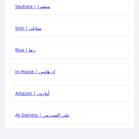
Sephora | سيفورا
هل يمكنني استخدام كود خصم على منتجات معينة فقط؟
Styli | ستايلي
هل يمكنني جمع كود خصم مع العروض الأخرى؟
Riva | ريفا
In-House | إن هاوس
Amazon | أمازون
Ali Express | علي إكسبريس