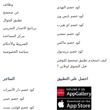
وظائف
كود خصم النهدي
عن صحصح
كود خصم نايس ون
تطبيق الجوال
كود خصم اي هيرب
برنامج الاصدار التجريبي
كود خصم نمشي
مركز المساعدة
كود خصم ماكس
الشروط والأحكام
كود خصم ترينديول
سياسة الخصوصية
كيف استخدم تطبيق صحصح للتوفير
قبل التسوق اونلاين ؟
احصل على التطبيق
المتاجر
كود خصم دار الأميرات
كود خصم جيني
كود خصم قولدن سنت