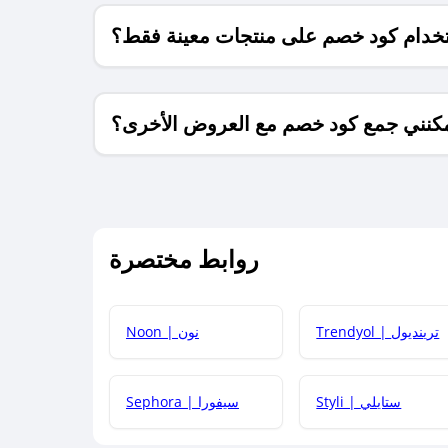
خدام كود خصم على منتجات معينة فقط؟
كنني جمع كود خصم مع العروض الأخرى؟
ما معنى كود خصم ؟
روابط مختصرة
كيف يمكنك استخدام كود الخصم؟
Trendyol | ترينديول
Noon | نون
 أحدث أكواد الخصم والعروض للمتاجر؟
Styli | ستايلي
Sephora | سيفورا