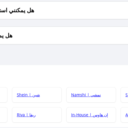
هل يمكنني است
هل يم
Namshi | نمشي
Shein | شين
كيف أحصل على
In-House | إن هاوس
Riva | ريفا