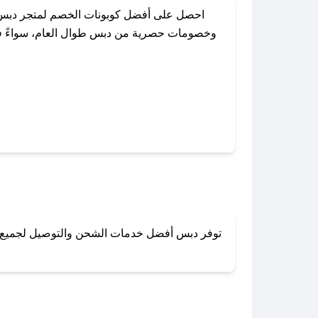
احصل على أفضل كوبونات الخصم لمتجر دبس م
وخصومات حصرية من دبس طوال العام، سواءً في ا
باستخدام تطبيق صحصح، يمكنك العثور
توفر دبس أفضل خدمات الشحن والتوصيل لجميع أنحا
لا تقلق! يمكنك التواص
في 