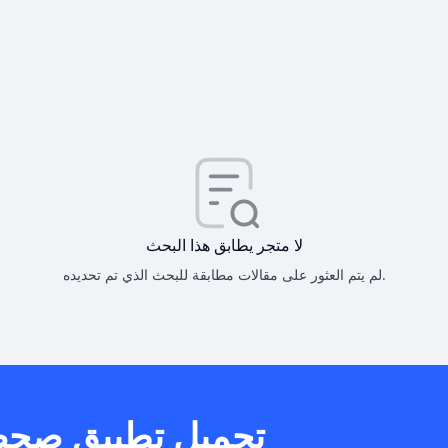
كيف أحصل على
كيف يم
لا متجر يطابق هذا البحث
لم يتم العثور على مقالات مطابقة للبحث الذي تم تحديده.
هل يمكنني است
تحميل تطبيق صح