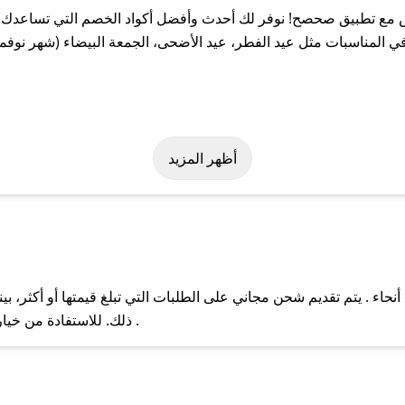
ع تطبيق صحصح! نوفر لك أحدث وأفضل أكواد الخصم التي تساعدك عل
لمناسبات مثل عيد الفطر، عيد الأضحى، الجمعة البيضاء (شهر نوفمبر
 بسهولة على كود خصم دبس. وفي حال عدم توفر الكوبون، تواصل معنا ع
أظهر المزيد
ء . يتم تقديم شحن مجاني على الطلبات التي تبلغ قيمتها أو أكثر، ب
ل مع فريق دعم صحصح عبر الرسائل الخاصة على تويتر أو البريد الإلك
ذلك. للاستفادة من خيار التوصيل السريع، يرجى تقديم طلبك قبل الساعة .
حال عدم توفر كوبونات لمتجرك المفضل، يمكنك مراسلتنا مباشرة وس