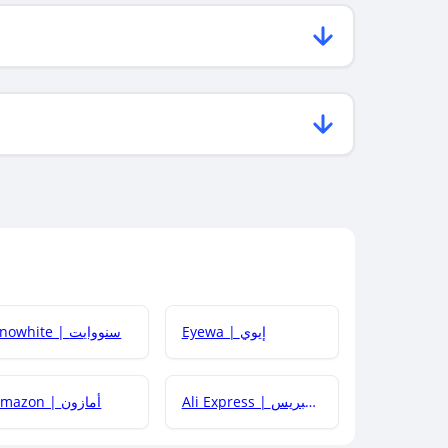
Eyewa | إيوي
Snowhite | سنووايت
Ali Express | علي إكسبريس
Amazon | أمازون