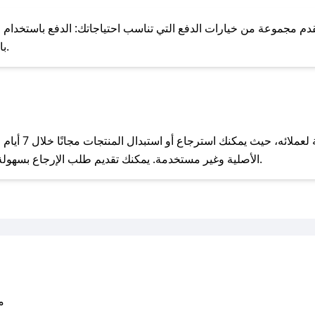
للحص
مجموعة من خيارات الدفع التي تناسب احتياجاتك: الدفع باستخدام البطاقات 
Pay، بالإضافة إلى إمكانية الدفع بالتقسيط الشهري.
مع صحصح، تسوق بذكاء ووفّر على كل مشترياتك مع كوبونات خصم حصرية من دبس!
يحرص دبس على تو
الأصلية وغير مستخدمة. يمكنك تقديم طلب الإرجاع بسهولة عبر موقعنا الإلكتروني أو من خلال خدمة العملاء.
متو