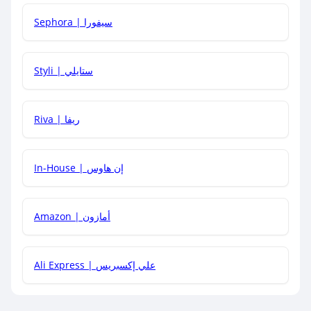
كيف أحصل على أقوى كود خصم؟
Sephora | سيفورا
هل يمكنني استخدام كود خصم على منتجات معينة فقط؟
Styli | ستايلي
هل يمكنني جمع كود خصم مع العروض الأخرى؟
Riva | ريفا
In-House | إن هاوس
Amazon | أمازون
Ali Express | علي إكسبريس