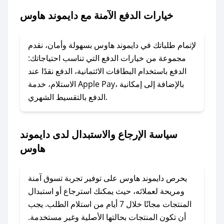
هاوس.
خيارات الدفع الآمنة مع دايموند هاوس
### ماذا أفعل إذا لم يعمل كود الخصم؟
لا تقلق! يمكنك التواصل مع فريق دعم صحصح عبر
لإتمام طلباتك في دايموند هاوس بسهولة وأمان، نقدم
الرسائل الخاصة على تويتر أو البريد الإلكتروني،
مجموعة من خيارات الدفع التي تناسب احتياجاتك:
وسنقوم بحل المشكلة في أسرع وقت ممكن.
الدفع باستخدام البطاقات الائتمانية، الدفع نقدًا عند
الاستلام، خدمة Apple Pay، بالإضافة إلى إمكانية
الدفع بالتقسيط الشهري.
### ماذا أفعل إذا لم أجد كود خصم لمتجري
المفضل؟
في حال عدم توفر كوبونات لمتجرك المفضل، يمكنك
سياسة الإرجاع والاستبدال لدى دايموند
مراسلتنا مباشرة وسنعمل على توفير الكوبونات في
هاوس
أسرع وقت ممكن.
### كيف تحصل على كوبونات خصم حصرية من
يحرص دايموند هاوس على توفير تجربة تسوق آمنة
دايموند هاوس؟
ومريحة لعملائه، حيث يمكنك استرجاع أو استبدال
للحصول على كوبونات وخصومات حصرية، قم بما
المنتجات مجانًا خلال 7 أيام من استلام الطلب. يجب
يلي:
أن تكون المنتجات بحالتها الأصلية وغير مستخدمة.