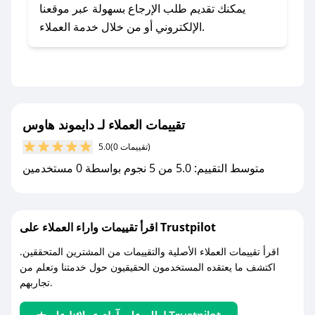
- اضغط على أيقونة متابعة لمتجر دايموند هاوس في
يمكنك تقديم طلب الإرجاع بسهولة عبر موقعنا
تطبيق صحصح.
الإلكتروني أو من خلال خدمة العملاء.
- تابع حسابنا الرسمي على تويتر وقم بتفعيل زر
التنبيهات.
- قم بتفعيل إشعارات تطبيق صحصح ليصلك كل
جديد.
تقييمات العملاء لـ دايموند هاوس
مع صحصح، تسوق بذكاء ووفّر على كل مشترياتك مع
(0 تقييمات)
5.0
كوبونات خصم حصرية من دايموند هاوس!
متوسط التقييم: 5.0 من 5 نجوم بواسطة 0 مستخدمين
اقرأ تقييمات واراء العملاء على Trustpilot
اقرأ تقييمات العملاء الأصلية والتقييمات من المشترين المتحققين.
اكتشف ما يعتقده المستخدمون الحقيقيون حول خدمتنا وتعلم من
تجاربهم.