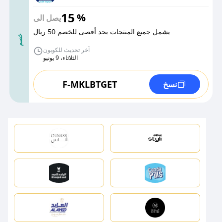
15
%
يصل الى
يشمل جميع المنتجات بحد أقصى للخصم 50 ريال
خصم
آخر تحديث للكوبون
الثلاثاء، 9 يونيو
F-MKLBTGET
نسخ