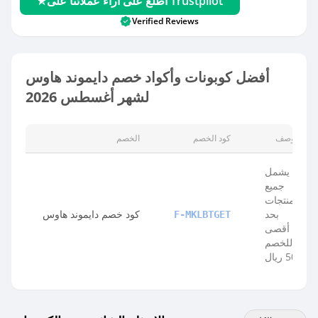
اطلع على آراء عملائنا على Trustpilot
Verified Reviews
أفضل كوبونات وأكواد خصم دايموند هاوس
لشهر أغسطس 2026
الوصف
كود الخصم
الخصم
يشمل
جميع
المنتجات
بحد
كود خصم دايموند هاوس
F-MKLBTGET
أقصى
للخصم
50 ريال