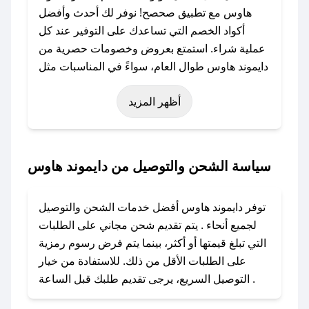
هاوس مع تطبيق صحصح! نوفر لك أحدث وأفضل
أكواد الخصم التي تساعدك على التوفير عند كل
عملية شراء. استمتع بعروض وخصومات حصرية من
دايموند هاوس طوال العام، سواءً في المناسبات مثل
عيد الفطر، عيد الأضحى، الجمعة البيضاء (شهر
أظهر المزيد
نوفمبر)، رمضان، اليوم الوطني، يوم التأسيس، أو
حتى عروض خاصة أخرى.
### كيف تحصل على كود خصم من دايموند هاوس؟
سياسة الشحن والتوصيل من دايموند هاوس
باستخدام تطبيق صحصح، يمكنك العثور بسهولة على
كود خصم دايموند هاوس. وفي حال عدم توفر
توفر دايموند هاوس أفضل خدمات الشحن والتوصيل
الكوبون، تواصل معنا عبر تويتر أو البريد الإلكتروني
لجميع أنحاء . يتم تقديم شحن مجاني على الطلبات
لإضافته بسرعة.
التي تبلغ قيمتها أو أكثر، بينما يتم فرض رسوم رمزية
على الطلبات الأقل من ذلك. للاستفادة من خيار
### كيفية استخدام كود خصم دايموند هاوس؟
التوصيل السريع، يرجى تقديم طلبك قبل الساعة .
1. انسخ كود الخصم من تطبيق صحصح.
2. الصقه في خانة الدفع عند التسوق من دايموند