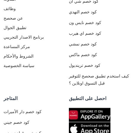
كود خصم شي ان
وظائف
كود خصم النهدي
عن صحصح
كود خصم نايس ون
تطبيق الجوال
كود خصم اي هيرب
برنامج الاصدار التجريبي
كود خصم نمشي
مركز المساعدة
كود خصم ماكس
الشروط والأحكام
كود خصم ترينديول
سياسة الخصوصية
كيف استخدم تطبيق صحصح للتوفير
قبل التسوق اونلاين ؟
احصل على التطبيق
المتاجر
كود خصم دار الأميرات
كود خصم جيني
كود خصم قولدن سنت