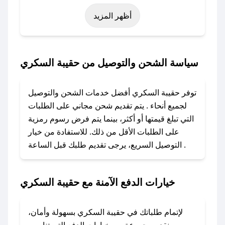
مثل عيد الفطر، عيد الأضحى، الجمعة البيضاء (شهر
أظهر المزيد
نوفمبر)، رمضان، اليوم الوطني، يوم التأسيس، أو
حتى عروض خاصة أخرى.
### كيف تحصل على كود خصم من حقيبة
سياسة الشحن والتوصيل من حقيبة السكري
السكري؟
باستخدام تطبيق صحصح، يمكنك العثور بسهولة على
توفر حقيبة السكري أفضل خدمات الشحن والتوصيل
كود خصم حقيبة السكري. وفي حال عدم توفر
لجميع أنحاء . يتم تقديم شحن مجاني على الطلبات
الكوبون، تواصل معنا عبر تويتر أو البريد الإلكتروني
التي تبلغ قيمتها أو أكثر، بينما يتم فرض رسوم رمزية
لإضافته بسرعة.
على الطلبات الأقل من ذلك. للاستفادة من خيار
التوصيل السريع، يرجى تقديم طلبك قبل الساعة .
### كيفية استخدام كود خصم حقيبة السكري؟
1. انسخ كود الخصم من تطبيق صحصح.
2. الصقه في خانة الدفع عند التسوق من حقيبة
خيارات الدفع الآمنة مع حقيبة السكري
السكري.
### ماذا أفعل إذا لم يعمل كود الخصم؟
لإتمام طلباتك في حقيبة السكري بسهولة وأمان،