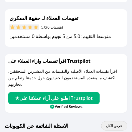
- قم بتفعيل إشعارات تطبيق صحصح ليصلك كل
جديد.
تقييمات العملاء لـ حقيبة السكري
(0 تقييمات)
5.0
مع صحصح، تسوق بذكاء ووفّر على كل مشترياتك مع
متوسط التقييم: 5.0 من 5 نجوم بواسطة 0 مستخدمين
كوبونات خصم حصرية من حقيبة السكري!
اقرأ تقييمات واراء العملاء على Trustpilot
اقرأ تقييمات العملاء الأصلية والتقييمات من المشترين المتحققين.
اكتشف ما يعتقده المستخدمون الحقيقيون حول خدمتنا وتعلم من
تجاربهم.
اطلع على آراء عملائنا على Trustpilot
Verified Reviews
الاسئلة الشائعة عن الكوبونات
عرض الكل