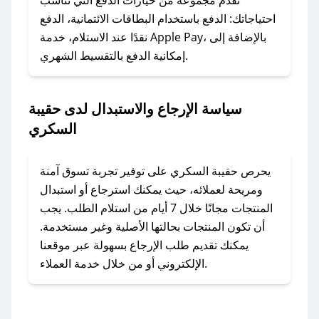
لا تقلق! يمكنك التواصل مع فريق دعم صحصح عبر
نقدم مجموعة من خيارات الدفع التي تناسب
الرسائل الخاصة على تويتر أو البريد الإلكتروني،
احتياجاتك: الدفع باستخدام البطاقات الائتمانية، الدفع
وسنقوم بحل المشكلة في أسرع وقت ممكن.
نقدًا عند الاستلام، خدمة Apple Pay، بالإضافة إلى
إمكانية الدفع بالتقسيط الشهري.
### ماذا أفعل إذا لم أجد كود خصم لمتجري
المفضل؟
سياسة الإرجاع والاستبدال لدى حقيبة
في حال عدم توفر كوبونات لمتجرك المفضل، يمكنك
السكري
مراسلتنا مباشرة وسنعمل على توفير الكوبونات في
أسرع وقت ممكن.
يحرص حقيبة السكري على توفير تجربة تسوق آمنة
### كيف تحصل على كوبونات خصم حصرية من
ومريحة لعملائه، حيث يمكنك استرجاع أو استبدال
حقيبة السكري؟
المنتجات مجانًا خلال 7 أيام من استلام الطلب. يجب
للحصول على كوبونات وخصومات حصرية، قم بما
أن تكون المنتجات بحالتها الأصلية وغير مستخدمة.
يلي:
يمكنك تقديم طلب الإرجاع بسهولة عبر موقعنا
- اضغط على أيقونة متابعة لمتجر حقيبة السكري في
الإلكتروني أو من خلال خدمة العملاء.
تطبيق صحصح.
- تابع حسابنا الرسمي على تويتر وقم بتفعيل زر
التنبيهات.