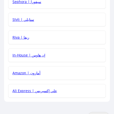
Sephora | سيفورا
هل يمكنني استخدام كود خصم على منتجات معينة فقط؟
Styli | ستايلي
هل يمكنني جمع كود خصم مع العروض الأخرى؟
Riva | ريفا
In-House | إن هاوس
Amazon | أمازون
Ali Express | علي إكسبريس