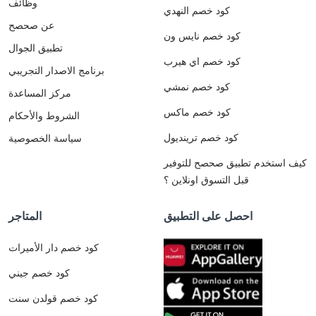
وظائف
كود خصم النهدي
عن صحصح
كود خصم نايس ون
تطبيق الجوال
كود خصم اي هيرب
برنامج الاصدار التجريبي
كود خصم نمشي
مركز المساعدة
كود خصم ماكس
الشروط والأحكام
كود خصم ترينديول
سياسة الخصوصية
كيف استخدم تطبيق صحصح للتوفير
قبل التسوق اونلاين ؟
احصل على التطبيق
المتاجر
كود خصم دار الأميرات
كود خصم جيني
كود خصم قولدن سنت