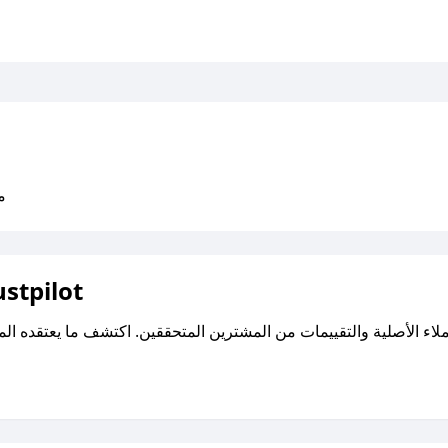
متو
اقرأ تقييمات واراء العملاء ع