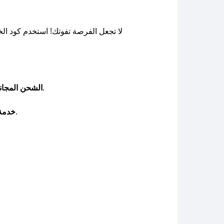
لا تجعل الفرصة تفوتك! استخدم كود ا
استمتع بشحن مجاني للطلبات التي تبلغ قيمتها أو أكثر، بينما يتم فرض رسوم رمزية على الطلبات الأقل من ذلك.
الشحن المجان
للحصول على طلبك في أسرع وقت، تأكد من تقديم طلبك قبل الساعة المحددة للتوصيل السريع.
خدمة 