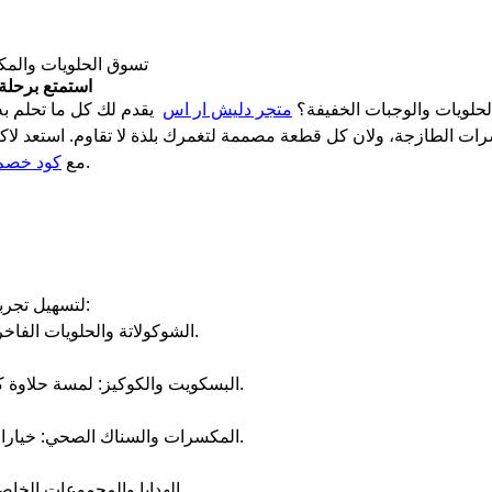
تسوق الحلويات والم
استمتع برحلة
حلويات والوجبات الخفيفة؟
متجر دليش ار اس
يقدم لك كل ما تحلم به
ت الطازجة، ولان كل قطعة مصممة لتغمرك بلذة لا تقاوم. استعد لا
من صحصح كوبون السعودية.
مع
كود خصم
لتسهيل تجربتك، صُمم الموقع بأقسام تلبي جميع الأذواق:
الشوكولاتة والحلويات الفاخرة: نكهات عالمية تجمع بين الفخامة والمتعة.
البسكويت والكوكيز: لمسة حلاوة كلاسيكية مع تنوع عصري يرضي كل الأعمار.
المكسرات والسناك الصحي: خيارات مثالية لتناول وجبات خفيفة غنية بالطاقة.
الهدايا والمجموعات الخاصة: مفاجآت لذيذة يمكن تقديمها لكل مناسبة.