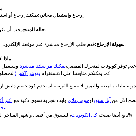
س
يمكنك إرجاع أو استبدال أي منتج خلال 7 أيام من استلام الطلب.
إرجاع واستبدال مجاني:
يجب أن تكون المنتجات بحالتها الأصلية وغير مستخدمة.
حالة المنتج:
قدم طلب الإرجاع مباشرة عبر موقعنا الإلكتروني أو تواصل مع خدمة العملاء بسهولة وسرعة.
سهولة الإرجاع:
ماذا أ
دم توفر كوبونات لمتجرك المفضل،
يمكنك مراسلتنا مباشرة
كما يمكنكم متابعتنا على الانستقرام
وتويتر (إكس)
لتحصلوا
ة مليئة بالمتعة والتميز. لا تضيع الفرصة استخدم كود خصم دليش ار 
حصح الآن من
آبل ستور
أو
جوجل بلاي
وابدء بتجربة تسوق ذكية مع
اكثر أك
لأفضل الخصومات والعروض الحصرية.
تخف
فعالة 100%
تابع أيضا صفحة
كل الكوبونات
، لتتسوق من أفضل وأشهر المتاجر المح