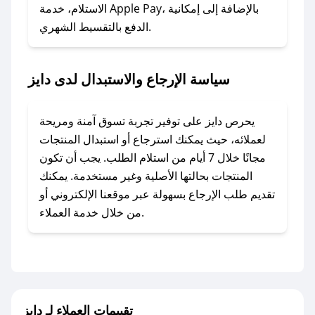
المفضل؟
الاستلام، خدمة Apple Pay، بالإضافة إلى إمكانية
الدفع بالتقسيط الشهري.
في حال عدم توفر كوبونات لمتجرك المفضل، يمكنك
مراسلتنا مباشرة وسنعمل على توفير الكوبونات في
أسرع وقت ممكن.
سياسة الإرجاع والاستبدال لدى دايز
### كيف تحصل على كوبونات خصم حصرية من
دايز؟
يحرص دايز على توفير تجربة تسوق آمنة ومريحة
للحصول على كوبونات وخصومات حصرية، قم بما
لعملائه، حيث يمكنك استرجاع أو استبدال المنتجات
يلي:
مجانًا خلال 7 أيام من استلام الطلب. يجب أن تكون
- اضغط على أيقونة متابعة لمتجر دايز في تطبيق
المنتجات بحالتها الأصلية وغير مستخدمة. يمكنك
صحصح.
تقديم طلب الإرجاع بسهولة عبر موقعنا الإلكتروني أو
- تابع حسابنا الرسمي على تويتر وقم بتفعيل زر
من خلال خدمة العملاء.
التنبيهات.
- قم بتفعيل إشعارات تطبيق صحصح ليصلك كل
جديد.
مع صحصح، تسوق بذكاء ووفّر على كل مشترياتك مع
تقييمات العملاء لـ دايز