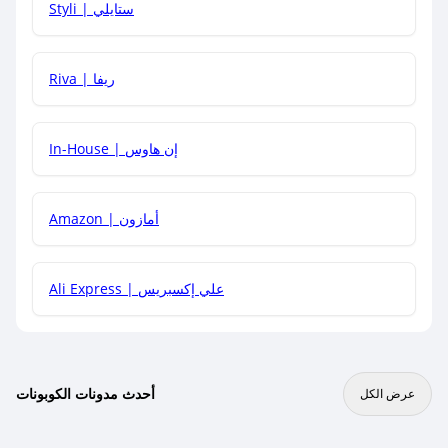
Styli | ستايلي
هل يمكنني جمع كود خصم مع العروض الأخرى؟
Riva | ريفا
In-House | إن هاوس
Amazon | أمازون
Ali Express | علي إكسبريس
أحدث مدونات الكوبونات
عرض الكل