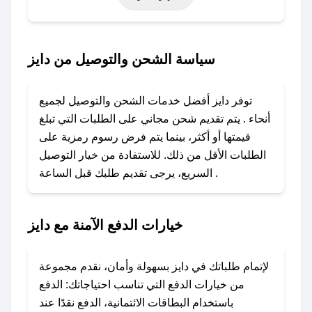
أخرى.
### كيف تحصل على كود خصم من دايز؟
سياسة الشحن والتوصيل من دايز
باستخدام تطبيق صحصح، يمكنك العثور بسهولة على
كود خصم دايز. وفي حال عدم توفر الكوبون، تواصل
توفر دايز أفضل خدمات الشحن والتوصيل لجميع
معنا عبر تويتر أو البريد الإلكتروني لإضافته بسرعة.
أنحاء . يتم تقديم شحن مجاني على الطلبات التي تبلغ
قيمتها أو أكثر، بينما يتم فرض رسوم رمزية على
### كيفية استخدام كود خصم دايز؟
الطلبات الأقل من ذلك. للاستفادة من خيار التوصيل
1. انسخ كود الخصم من تطبيق صحصح.
السريع، يرجى تقديم طلبك قبل الساعة .
2. الصقه في خانة الدفع عند التسوق من دايز.
### ماذا أفعل إذا لم يعمل كود الخصم؟
خيارات الدفع الآمنة مع دايز
لا تقلق! يمكنك التواصل مع فريق دعم صحصح عبر
الرسائل الخاصة على تويتر أو البريد الإلكتروني،
وسنقوم بحل المشكلة في أسرع وقت ممكن.
لإتمام طلباتك في دايز بسهولة وأمان، نقدم مجموعة
من خيارات الدفع التي تناسب احتياجاتك: الدفع
### ماذا أفعل إذا لم أجد كود خصم لمتجري
باستخدام البطاقات الائتمانية، الدفع نقدًا عند