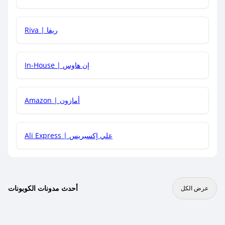
هل يمكنني جمع كود خصم مع العروض الأخرى؟
Riva | ريفا
In-House | إن هاوس
Amazon | أمازون
Ali Express | علي إكسبريس
أحدث مدونات الكوبونات
عرض الكل