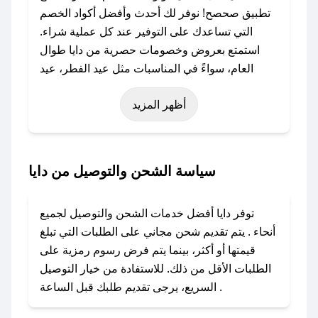
تطبيق صحصح! نوفر لك أحدث وأفضل أكواد الخصم
التي تساعدك على التوفير عند كل عملية شراء.
استمتع بعروض وخصومات حصرية من دايا طوال
العام، سواءً في المناسبات مثل عيد الفطر، عيد
الأضحى، الجمعة البيضاء (شهر نوفمبر)، رمضان،
أظهر المزيد
اليوم الوطني، يوم التأسيس، أو حتى عروض خاصة
أخرى.
### كيف تحصل على كود خصم من دايا؟
سياسة الشحن والتوصيل من دايا
باستخدام تطبيق صحصح، يمكنك العثور بسهولة على
كود خصم دايا. وفي حال عدم توفر الكوبون، تواصل
توفر دايا أفضل خدمات الشحن والتوصيل لجميع
معنا عبر تويتر أو البريد الإلكتروني لإضافته بسرعة.
أنحاء . يتم تقديم شحن مجاني على الطلبات التي تبلغ
قيمتها أو أكثر، بينما يتم فرض رسوم رمزية على
### كيفية استخدام كود خصم دايا؟
الطلبات الأقل من ذلك. للاستفادة من خيار التوصيل
1. انسخ كود الخصم من تطبيق صحصح.
السريع، يرجى تقديم طلبك قبل الساعة .
2. الصقه في خانة الدفع عند التسوق من دايا.