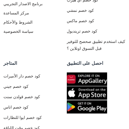
برنامج الاصدار التجريبي
كود خصم نمشي
مركز المساعدة
كود خصم ماكس
الشروط والأحكام
كود خصم ترينديول
سياسة الخصوصية
كيف استخدم تطبيق صحصح للتوفير
قبل التسوق اونلاين ؟
احصل على التطبيق
المتاجر
كود خصم دار الأميرات
كود خصم جيني
كود خصم قولدن سنت
كود خصم اناس
كود خصم ايوا للنظارات
كود خصم وقت اللياقة