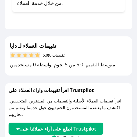
- تابع حسابنا الرسمي على تويتر وقم بتفعيل زر
من خلال خدمة العملاء.
التنبيهات.
- قم بتفعيل إشعارات تطبيق صحصح ليصلك كل
جديد.
مع صحصح، تسوق بذكاء ووفّر على كل مشترياتك مع
تقييمات العملاء لـ دايا
كوبونات خصم حصرية من دايا!
(0 تقييمات)
5.0
متوسط التقييم: 5.0 من 5 نجوم بواسطة 0 مستخدمين
اقرأ تقييمات واراء العملاء على Trustpilot
اقرأ تقييمات العملاء الأصلية والتقييمات من المشترين المتحققين.
اكتشف ما يعتقده المستخدمون الحقيقيون حول خدمتنا وتعلم من
تجاربهم.
اطلع على آراء عملائنا على Trustpilot