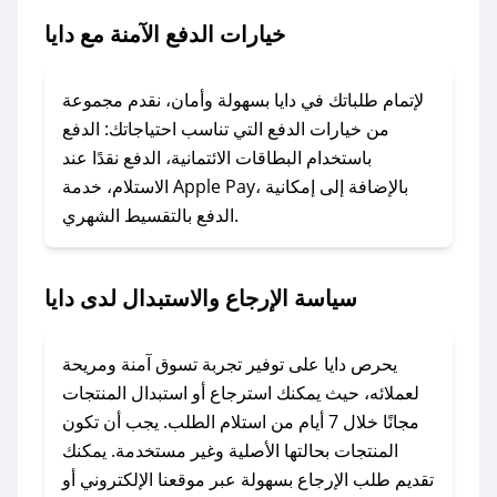
### ماذا أفعل إذا لم يعمل كود الخصم؟
خيارات الدفع الآمنة مع دايا
لا تقلق! يمكنك التواصل مع فريق دعم صحصح عبر
الرسائل الخاصة على تويتر أو البريد الإلكتروني،
وسنقوم بحل المشكلة في أسرع وقت ممكن.
لإتمام طلباتك في دايا بسهولة وأمان، نقدم مجموعة
من خيارات الدفع التي تناسب احتياجاتك: الدفع
### ماذا أفعل إذا لم أجد كود خصم لمتجري
باستخدام البطاقات الائتمانية، الدفع نقدًا عند
المفضل؟
الاستلام، خدمة Apple Pay، بالإضافة إلى إمكانية
الدفع بالتقسيط الشهري.
في حال عدم توفر كوبونات لمتجرك المفضل، يمكنك
مراسلتنا مباشرة وسنعمل على توفير الكوبونات في
أسرع وقت ممكن.
سياسة الإرجاع والاستبدال لدى دايا
### كيف تحصل على كوبونات خصم حصرية من
دايا؟
يحرص دايا على توفير تجربة تسوق آمنة ومريحة
للحصول على كوبونات وخصومات حصرية، قم بما
لعملائه، حيث يمكنك استرجاع أو استبدال المنتجات
يلي:
مجانًا خلال 7 أيام من استلام الطلب. يجب أن تكون
- اضغط على أيقونة متابعة لمتجر دايا في تطبيق
المنتجات بحالتها الأصلية وغير مستخدمة. يمكنك
صحصح.
تقديم طلب الإرجاع بسهولة عبر موقعنا الإلكتروني أو