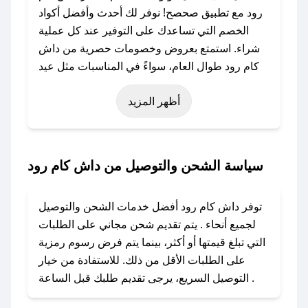
رود مع تطبيق صحصح! نوفر لك أحدث وأفضل أكواد
الخصم التي تساعدك على التوفير عند كل عملية
شراء. استمتع بعروض وخصومات حصرية من داش
كام رود طوال العام، سواءً في المناسبات مثل عيد
الفطر، عيد الأضحى، الجمعة البيضاء (شهر نوفمبر)،
أظهر المزيد
رمضان، اليوم الوطني، يوم التأسيس، أو حتى عروض
خاصة أخرى.
### كيف تحصل على كود خصم من داش كام رود؟
سياسة الشحن والتوصيل من داش كام رود
باستخدام تطبيق صحصح، يمكنك العثور بسهولة على
كود خصم داش كام رود. وفي حال عدم توفر
توفر داش كام رود أفضل خدمات الشحن والتوصيل
الكوبون، تواصل معنا عبر تويتر أو البريد الإلكتروني
لجميع أنحاء . يتم تقديم شحن مجاني على الطلبات
لإضافته بسرعة.
التي تبلغ قيمتها أو أكثر، بينما يتم فرض رسوم رمزية
على الطلبات الأقل من ذلك. للاستفادة من خيار
### كيفية استخدام كود خصم داش كام رود؟
التوصيل السريع، يرجى تقديم طلبك قبل الساعة .
1. انسخ كود الخصم من تطبيق صحصح.
2. الصقه في خانة الدفع عند التسوق من داش كام