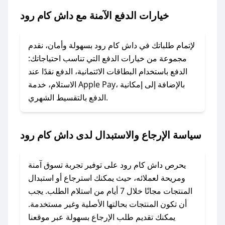
رود.
خيارات الدفع الآمنة مع داش كام رود
### ماذا أفعل إذا لم يعمل كود الخصم؟
لا تقلق! يمكنك التواصل مع فريق دعم صحصح عبر
لإتمام طلباتك في داش كام رود بسهولة وأمان، نقدم
الرسائل الخاصة على تويتر أو البريد الإلكتروني،
مجموعة من خيارات الدفع التي تناسب احتياجاتك:
وسنقوم بحل المشكلة في أسرع وقت ممكن.
الدفع باستخدام البطاقات الائتمانية، الدفع نقدًا عند
الاستلام، خدمة Apple Pay، بالإضافة إلى إمكانية
الدفع بالتقسيط الشهري.
### ماذا أفعل إذا لم أجد كود خصم لمتجري
المفضل؟
في حال عدم توفر كوبونات لمتجرك المفضل، يمكنك
سياسة الإرجاع والاستبدال لدى داش كام رود
مراسلتنا مباشرة وسنعمل على توفير الكوبونات في
أسرع وقت ممكن.
يحرص داش كام رود على توفير تجربة تسوق آمنة
### كيف تحصل على كوبونات خصم حصرية من
ومريحة لعملائه، حيث يمكنك استرجاع أو استبدال
داش كام رود؟
المنتجات مجانًا خلال 7 أيام من استلام الطلب. يجب
للحصول على كوبونات وخصومات حصرية، قم بما
أن تكون المنتجات بحالتها الأصلية وغير مستخدمة.
يلي:
يمكنك تقديم طلب الإرجاع بسهولة عبر موقعنا