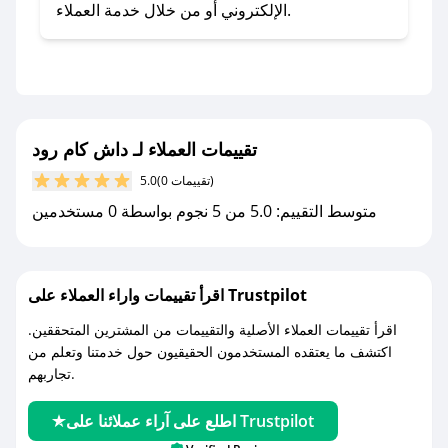
- اضغط على أيقونة متابعة لمتجر داش كام رود في
الإلكتروني أو من خلال خدمة العملاء.
تطبيق صحصح.
- تابع حسابنا الرسمي على تويتر وقم بتفعيل زر
التنبيهات.
- قم بتفعيل إشعارات تطبيق صحصح ليصلك كل
جديد.
تقييمات العملاء لـ داش كام رود
(0 تقييمات)
5.0
مع صحصح، تسوق بذكاء ووفّر على كل مشترياتك مع
متوسط التقييم: 5.0 من 5 نجوم بواسطة 0 مستخدمين
كوبونات خصم حصرية من داش كام رود!
اقرأ تقييمات واراء العملاء على Trustpilot
اقرأ تقييمات العملاء الأصلية والتقييمات من المشترين المتحققين.
اكتشف ما يعتقده المستخدمون الحقيقيون حول خدمتنا وتعلم من
تجاربهم.
اطلع على آراء عملائنا على Trustpilot