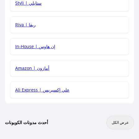
Styli | ستايلي
هل يمكنني جمع كود خصم مع العروض الأخرى؟
Riva | ريفا
In-House | إن هاوس
Amazon | أمازون
Ali Express | علي إكسبريس
أحدث مدونات الكوبونات
عرض الكل