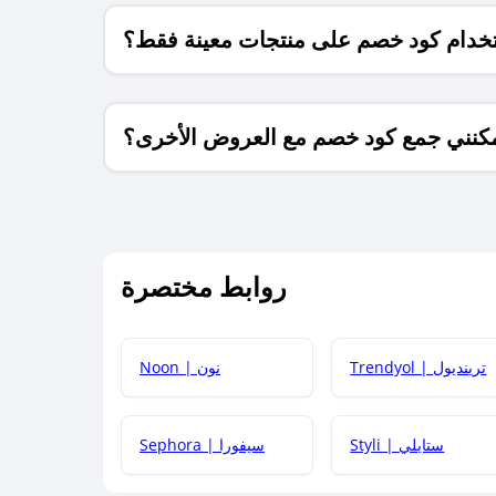
خدام كود خصم على منتجات معينة فقط؟
كنني جمع كود خصم مع العروض الأخرى؟
ما معنى كود خصم ؟
روابط مختصرة
كيف يمكنك استخدام كود الخصم؟
Trendyol | ترينديول
Noon | نون
 أحدث أكواد الخصم والعروض للمتاجر؟
Styli | ستايلي
Sephora | سيفورا