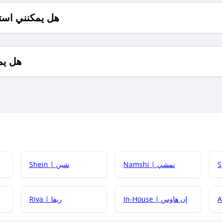
هل يمكنني است
هل يم
Namshi | نمشي
Shein | شين
كيف أحصل على
In-House | إن هاوس
Riva | ريفا