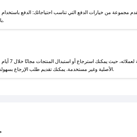
للحص
مجموعة من خيارات الدفع التي تناسب احتياجاتك: الدفع باستخدام البطاقات 
Pay، بالإضافة إلى إمكانية الدفع بالتقسيط الشهري.
مع صحصح، تسوق بذكاء ووفّر على كل مشترياتك مع كوبونات خصم حصرية من داس!
يحرص داس على تو
الأصلية وغير مستخدمة. يمكنك تقديم طلب الإرجاع بسهولة عبر موقعنا الإلكتروني أو من خلال خدمة العملاء.
متو