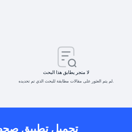
كيف أحصل على
كيف يم
لا متجر يطابق هذا البحث
لم يتم العثور على مقالات مطابقة للبحث الذي تم تحديده.
هل يمكنني است
تحميل تطبيق صح