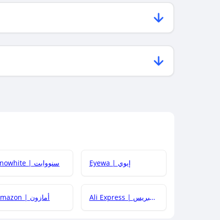
Eyewa | إيوي
Snowhite | سنووايت
Ali Express | علي إكسبريس
Amazon | أمازون