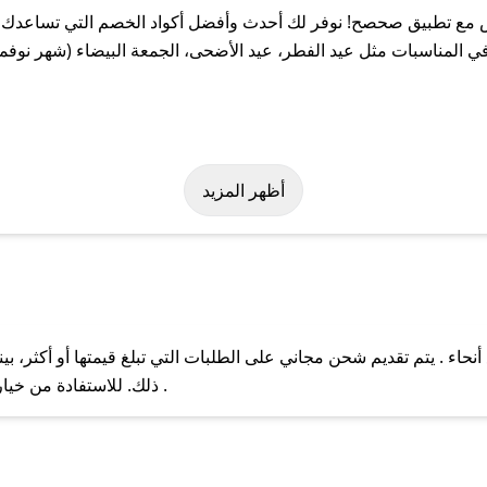
ع تطبيق صحصح! نوفر لك أحدث وأفضل أكواد الخصم التي تساعدك عل
لمناسبات مثل عيد الفطر، عيد الأضحى، الجمعة البيضاء (شهر نوفمبر
 بسهولة على كود خصم داس. وفي حال عدم توفر الكوبون، تواصل معنا ع
أظهر المزيد
ء . يتم تقديم شحن مجاني على الطلبات التي تبلغ قيمتها أو أكثر، ب
ل مع فريق دعم صحصح عبر الرسائل الخاصة على تويتر أو البريد الإلك
ذلك. للاستفادة من خيار التوصيل السريع، يرجى تقديم طلبك قبل الساعة .
حال عدم توفر كوبونات لمتجرك المفضل، يمكنك مراسلتنا مباشرة وس