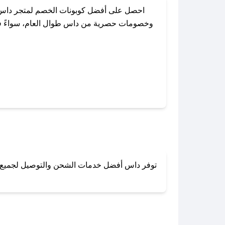
احصل على أفضل كوبونات الخصم لمتجر داس م
وخصومات حصرية من داس طوال العام، سواءً في ا
باستخدام تطبيق صحصح، يمكنك العثور
توفر داس أفضل خدمات الشحن والتوصيل لجميع أنحا
لا تقلق! يمكنك التواص
في 