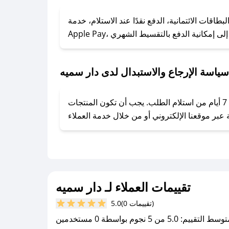
### كيف تحصل على كوبونات خصم حصرية من دار سميه؟
ول على كوبونات وخصومات حصرية، قم بما يلي:
قات الائتمانية، الدفع نقدًا عند الاستلام، خدمة
- اضغط على أيقونة متابعة لمتجر دار سميه في تطبيق صحصح.
- تابع حسابنا الرسمي على تويتر وقم بتفعيل زر التنبيهات.
- قم بتفعيل إشعارات تطبيق صحصح ليصلك كل جديد.
سياسة الإرجاع والاستبدال لدى دار سميه
يحرص دار سميه على توفير تجربة تسوق آمنة ومريحة لعملائه، حيث يمكنك استرجاع أو استبدال المنتجات مجانًا خلال 7 أيام من استلام الطلب. يجب أن تكون المنتجات
تقييمات العملاء لـ دار سميه
(0 تقييمات)
5.0
سط التقييم: 5.0 من 5 نجوم بواسطة 0 مستخدمين