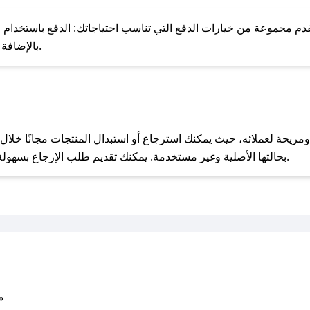
للحص
م مجموعة من خيارات الدفع التي تناسب احتياجاتك: الدفع باستخدام البطا
Apple Pay، بالإضافة إلى إمكانية الدفع بالتقسيط الشهري.
مع صحصح، تسوق بذكاء ووفّر على كل مشترياتك مع كوبونات خصم حصرية من دار سميه!
بحالتها الأصلية وغير مستخدمة. يمكنك تقديم طلب الإرجاع بسهولة عبر موقعنا الإلكتروني أو من خلال خدمة العملاء.
متو