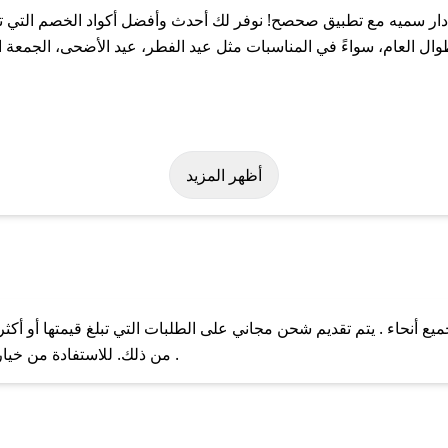
ر سميه مع تطبيق صحصح! نوفر لك أحدث وأفضل أكواد الخصم التي تس
لعام، سواءً في المناسبات مثل عيد الفطر، عيد الأضحى، الجمعة الب
ولة على كود خصم دار سميه. وفي حال عدم توفر الكوبون، تواصل معنا ع
أظهر المزيد
 أنحاء . يتم تقديم شحن مجاني على الطلبات التي تبلغ قيمتها أو أكث
ل مع فريق دعم صحصح عبر الرسائل الخاصة على تويتر أو البريد الإلك
من ذلك. للاستفادة من خيار التوصيل السريع، يرجى تقديم طلبك قبل الساعة .
حال عدم توفر كوبونات لمتجرك المفضل، يمكنك مراسلتنا مباشرة وس