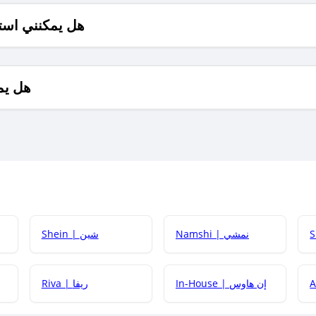
هل يمكنني است
هل يم
Namshi | نمشي
Shein | شين
كيف أحصل على
In-House | إن هاوس
Riva | ريفا