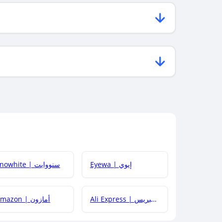
Eyewa | إيوي
Snowhite | سنووايت
Ali Express | علي إكسبريس
Amazon | أمازون