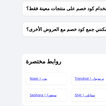
خدام كود خصم على منتجات معينة فقط؟
كنني جمع كود خصم مع العروض الأخرى؟
ما معنى كود خصم ؟
روابط مختصرة
كيف يمكنك استخدام كود الخصم؟
Trendyol | ترينديول
Noon | نون
 أحدث أكواد الخصم والعروض للمتاجر؟
Styli | ستايلي
Sephora | سيفورا