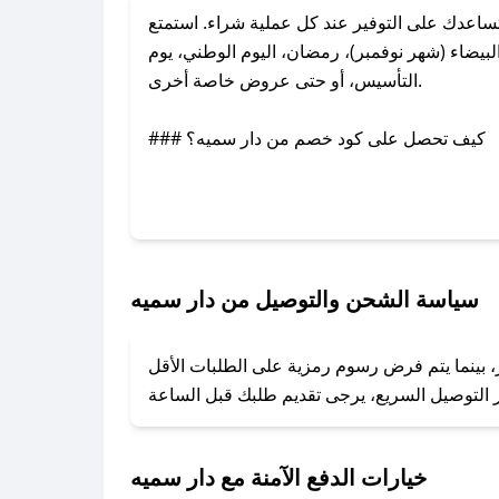
اعدك على التوفير عند كل عملية شراء. استمتع
يضاء (شهر نوفمبر)، رمضان، اليوم الوطني، يوم
التأسيس، أو حتى عروض خاصة أخرى.
### كيف تحصل على كود خصم من دار سميه؟
بر تويتر أو البريد الإلكتروني لإضافته بسرعة.
### كيفية استخدام كود خصم دار سميه؟
1. انسخ كود الخصم من تطبيق صحصح.
2. الصقه في خانة الدفع عند التسوق من دار سميه.
سياسة الشحن والتوصيل من دار سميه
### ماذا أفعل إذا لم يعمل كود الخصم؟
ر، بينما يتم فرض رسوم رمزية على الطلبات الأقل
تروني، وسنقوم بحل المشكلة في أسرع وقت ممكن.
### ماذا أفعل إذا لم أجد كود خصم لمتجري المفضل؟
نعمل على توفير الكوبونات في أسرع وقت ممكن.
خيارات الدفع الآمنة مع دار سميه