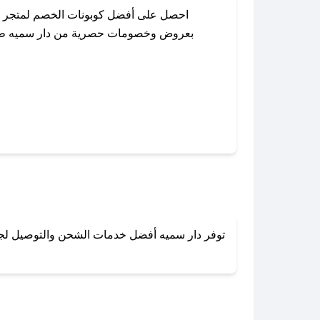
احصل على أفضل كوبونات الخصم لمتجر دا
بعروض وخصومات حصرية من دار سميه طوال ا
باستخدام تطبيق صحصح، يمكنك العثور بسه
توفر دار سميه أفضل خدمات الشحن والتوصيل لجميع
لا تقلق! يمكنك التواص
في 