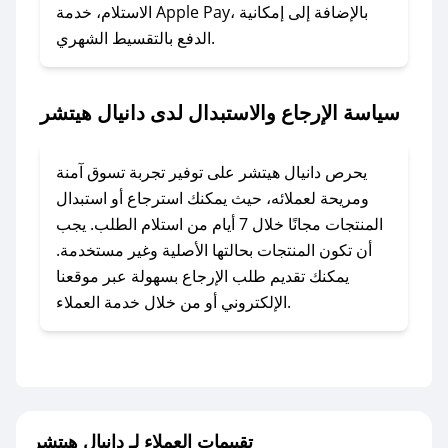
الاستلام، خدمة Apple Pay، بالإضافة إلى إمكانية
الدفع بالتقسيط الشهري.
### ماذا أفعل إذا لم أجد كود خصم لمتجري
المفضل؟
في حال عدم توفر كوبونات لمتجرك المفضل، يمكنك
سياسة الإرجاع والاستبدال لدى دانيال هيتشر
مراسلتنا مباشرة وسنعمل على توفير الكوبونات في
أسرع وقت ممكن.
يحرص دانيال هيتشر على توفير تجربة تسوق آمنة
### كيف تحصل على كوبونات خصم حصرية من
ومريحة لعملائه، حيث يمكنك استرجاع أو استبدال
دانيال هيتشر؟
المنتجات مجانًا خلال 7 أيام من استلام الطلب. يجب
للحصول على كوبونات وخصومات حصرية، قم بما
أن تكون المنتجات بحالتها الأصلية وغير مستخدمة.
يلي:
يمكنك تقديم طلب الإرجاع بسهولة عبر موقعنا
- اضغط على أيقونة متابعة لمتجر دانيال هيتشر في
الإلكتروني أو من خلال خدمة العملاء.
تطبيق صحصح.
- تابع حسابنا الرسمي على تويتر وقم بتفعيل زر
التنبيهات.
- قم بتفعيل إشعارات تطبيق صحصح ليصلك كل
جديد.
تقييمات العملاء لـ دانيال هيتشر