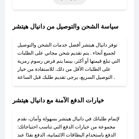
حتى عروض خاصة أخرى.
### كيف تحصل على كود خصم من دانيال هيتشر؟
سياسة الشحن والتوصيل من دانيال هيتشر
باستخدام تطبيق صحصح، يمكنك العثور بسهولة على
كود خصم دانيال هيتشر. وفي حال عدم توفر
توفر دانيال هيتشر أفضل خدمات الشحن والتوصيل
الكوبون، تواصل معنا عبر تويتر أو البريد الإلكتروني
لجميع أنحاء . يتم تقديم شحن مجاني على الطلبات
لإضافته بسرعة.
التي تبلغ قيمتها أو أكثر، بينما يتم فرض رسوم رمزية
على الطلبات الأقل من ذلك. للاستفادة من خيار
### كيفية استخدام كود خصم دانيال هيتشر؟
التوصيل السريع، يرجى تقديم طلبك قبل الساعة .
1. انسخ كود الخصم من تطبيق صحصح.
2. الصقه في خانة الدفع عند التسوق من دانيال
هيتشر.
خيارات الدفع الآمنة مع دانيال هيتشر
### ماذا أفعل إذا لم يعمل كود الخصم؟
لا تقلق! يمكنك التواصل مع فريق دعم صحصح عبر
لإتمام طلباتك في دانيال هيتشر بسهولة وأمان، نقدم
الرسائل الخاصة على تويتر أو البريد الإلكتروني،
مجموعة من خيارات الدفع التي تناسب احتياجاتك:
وسنقوم بحل المشكلة في أسرع وقت ممكن.
الدفع باستخدام البطاقات الائتمانية، الدفع نقدًا عند