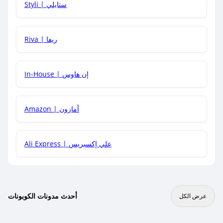
Styli | ستايلي
هل يمكنني جمع كود خصم مع العروض الأخرى؟
Riva | ريفا
In-House | إن هاوس
Amazon | أمازون
Ali Express | علي إكسبريس
أحدث مدونات الكوبونات
عرض الكل