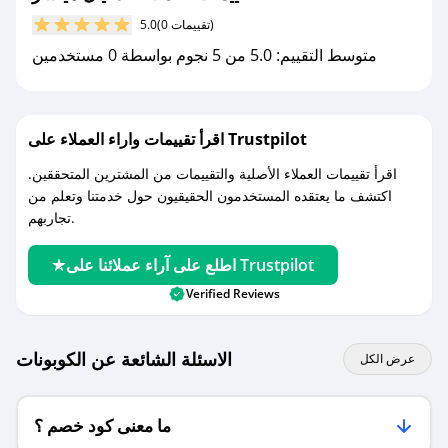
(0 تقييمات)
5.0
مع صحصح، تسوق بذكاء ووفّر على كل مشترياتك مع
متوسط التقييم: 5.0 من 5 نجوم بواسطة 0 مستخدمين
كوبونات خصم حصرية من دانيال هيتشر!
اقرأ تقييمات واراء العملاء على Trustpilot
اقرأ تقييمات العملاء الأصلية والتقييمات من المشترين المتحققين.
اكتشف ما يعتقده المستخدمون الحقيقيون حول خدمتنا وتعلم من
تجاربهم.
اطلع على آراء عملائنا على Trustpilot
Verified Reviews
الاسئلة الشائعة عن الكوبونات
عرض الكل
ما معنى كود خصم ؟