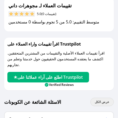
جديد.
تقييمات العملاء لـ مجوهرات داني
(0 تقييمات)
5.0
مع صحصح، تسوق بذكاء ووفّر على كل مشترياتك مع
متوسط التقييم: 5.0 من 5 نجوم بواسطة 0 مستخدمين
كوبونات خصم حصرية من مجوهرات داني!
اقرأ تقييمات واراء العملاء على Trustpilot
اقرأ تقييمات العملاء الأصلية والتقييمات من المشترين المتحققين.
اكتشف ما يعتقده المستخدمون الحقيقيون حول خدمتنا وتعلم من
تجاربهم.
اطلع على آراء عملائنا على Trustpilot
Verified Reviews
الاسئلة الشائعة عن الكوبونات
عرض الكل