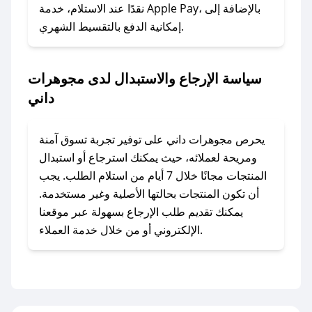
وسنقوم بحل المشكلة في أسرع وقت ممكن.
نقدًا عند الاستلام، خدمة Apple Pay، بالإضافة إلى
إمكانية الدفع بالتقسيط الشهري.
### ماذا أفعل إذا لم أجد كود خصم لمتجري
المفضل؟
سياسة الإرجاع والاستبدال لدى مجوهرات
في حال عدم توفر كوبونات لمتجرك المفضل، يمكنك
داني
مراسلتنا مباشرة وسنعمل على توفير الكوبونات في
أسرع وقت ممكن.
يحرص مجوهرات داني على توفير تجربة تسوق آمنة
### كيف تحصل على كوبونات خصم حصرية من
ومريحة لعملائه، حيث يمكنك استرجاع أو استبدال
مجوهرات داني؟
المنتجات مجانًا خلال 7 أيام من استلام الطلب. يجب
للحصول على كوبونات وخصومات حصرية، قم بما
أن تكون المنتجات بحالتها الأصلية وغير مستخدمة.
يلي:
يمكنك تقديم طلب الإرجاع بسهولة عبر موقعنا
- اضغط على أيقونة متابعة لمتجر مجوهرات داني في
الإلكتروني أو من خلال خدمة العملاء.
تطبيق صحصح.
- تابع حسابنا الرسمي على تويتر وقم بتفعيل زر
التنبيهات.
- قم بتفعيل إشعارات تطبيق صحصح ليصلك كل