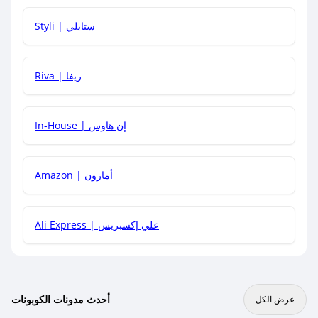
هل يمكنني استخدام كود خصم على منتجات معينة فقط؟
Styli | ستايلي
هل يمكنني جمع كود خصم مع العروض الأخرى؟
Riva | ريفا
In-House | إن هاوس
Amazon | أمازون
Ali Express | علي إكسبريس
أحدث مدونات الكوبونات
عرض الكل