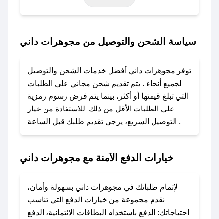
حتى عروض خاصة أخرى.
### كيف تحصل على كود خصم من مجوهرات
سياسة الشحن والتوصيل من مجوهرات داني
داني؟
باستخدام تطبيق صحصح، يمكنك العثور بسهولة على
توفر مجوهرات داني أفضل خدمات الشحن والتوصيل
كود خصم مجوهرات داني. وفي حال عدم توفر
لجميع أنحاء . يتم تقديم شحن مجاني على الطلبات
الكوبون، تواصل معنا عبر تويتر أو البريد الإلكتروني
التي تبلغ قيمتها أو أكثر، بينما يتم فرض رسوم رمزية
لإضافته بسرعة.
على الطلبات الأقل من ذلك. للاستفادة من خيار
التوصيل السريع، يرجى تقديم طلبك قبل الساعة .
### كيفية استخدام كود خصم مجوهرات داني؟
1. انسخ كود الخصم من تطبيق صحصح.
2. الصقه في خانة الدفع عند التسوق من مجوهرات
خيارات الدفع الآمنة مع مجوهرات داني
داني.
### ماذا أفعل إذا لم يعمل كود الخصم؟
لإتمام طلباتك في مجوهرات داني بسهولة وأمان،
لا تقلق! يمكنك التواصل مع فريق دعم صحصح عبر
نقدم مجموعة من خيارات الدفع التي تناسب
الرسائل الخاصة على تويتر أو البريد الإلكتروني،
احتياجاتك: الدفع باستخدام البطاقات الائتمانية، الدفع