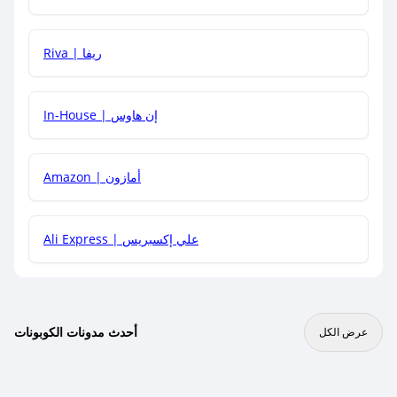
هل يمكنني جمع كود خصم مع العروض الأخرى؟
Riva | ريفا
In-House | إن هاوس
Amazon | أمازون
Ali Express | علي إكسبريس
أحدث مدونات الكوبونات
عرض الكل