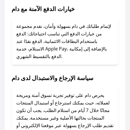
### ماذا أفعل إذا لم يعمل كود الخصم؟
خيارات الدفع الآمنة مع دام
لا تقلق! يمكنك التواصل مع فريق دعم صحصح عبر
الرسائل الخاصة على تويتر أو البريد الإلكتروني،
وسنقوم بحل المشكلة في أسرع وقت ممكن.
لإتمام طلباتك في دام بسهولة وأمان، نقدم مجموعة
من خيارات الدفع التي تناسب احتياجاتك: الدفع
### ماذا أفعل إذا لم أجد كود خصم لمتجري
باستخدام البطاقات الائتمانية، الدفع نقدًا عند
المفضل؟
الاستلام، خدمة Apple Pay، بالإضافة إلى إمكانية
الدفع بالتقسيط الشهري.
في حال عدم توفر كوبونات لمتجرك المفضل، يمكنك
مراسلتنا مباشرة وسنعمل على توفير الكوبونات في
أسرع وقت ممكن.
سياسة الإرجاع والاستبدال لدى دام
### كيف تحصل على كوبونات خصم حصرية من
دام؟
يحرص دام على توفير تجربة تسوق آمنة ومريحة
للحصول على كوبونات وخصومات حصرية، قم بما
لعملائه، حيث يمكنك استرجاع أو استبدال المنتجات
يلي:
مجانًا خلال 7 أيام من استلام الطلب. يجب أن تكون
- اضغط على أيقونة متابعة لمتجر دام في تطبيق
المنتجات بحالتها الأصلية وغير مستخدمة. يمكنك
صحصح.
تقديم طلب الإرجاع بسهولة عبر موقعنا الإلكتروني أو