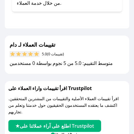
- تابع حسابنا الرسمي على تويتر وقم بتفعيل زر
من خلال خدمة العملاء.
التنبيهات.
- قم بتفعيل إشعارات تطبيق صحصح ليصلك كل
جديد.
مع صحصح، تسوق بذكاء ووفّر على كل مشترياتك مع
تقييمات العملاء لـ دام
كوبونات خصم حصرية من دام!
(0 تقييمات)
5.0
متوسط التقييم: 5.0 من 5 نجوم بواسطة 0 مستخدمين
اقرأ تقييمات واراء العملاء على Trustpilot
اقرأ تقييمات العملاء الأصلية والتقييمات من المشترين المتحققين.
اكتشف ما يعتقده المستخدمون الحقيقيون حول خدمتنا وتعلم من
تجاربهم.
اطلع على آراء عملائنا على Trustpilot