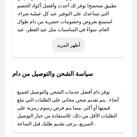
تطبيق صحصح! نوفر لك أحدث وأفضل أكواد الخصم
التي تساعدك على التوفير عند كل عملية شراء.
استمتع بعروض وخصومات حصرية من دام طوال
العام، سواءً في المناسبات مثل عيد الفطر، عيد
الأضحى، الجمعة البيضاء (شهر نوفمبر)، رمضان،
أظهر المزيد
اليوم الوطني، يوم التأسيس، أو حتى عروض خاصة
أخرى.
### كيف تحصل على كود خصم من دام؟
سياسة الشحن والتوصيل من دام
باستخدام تطبيق صحصح، يمكنك العثور بسهولة على
كود خصم دام. وفي حال عدم توفر الكوبون، تواصل
توفر دام أفضل خدمات الشحن والتوصيل لجميع
معنا عبر تويتر أو البريد الإلكتروني لإضافته بسرعة.
أنحاء . يتم تقديم شحن مجاني على الطلبات التي تبلغ
قيمتها أو أكثر، بينما يتم فرض رسوم رمزية على
### كيفية استخدام كود خصم دام؟
الطلبات الأقل من ذلك. للاستفادة من خيار التوصيل
1. انسخ كود الخصم من تطبيق صحصح.
السريع، يرجى تقديم طلبك قبل الساعة .
2. الصقه في خانة الدفع عند التسوق من دام.