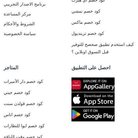
برنامج الاصدار التجريبي
كود خصم نمشي
مركز المساعدة
كود خصم ماكس
الشروط والأحكام
كود خصم ترينديول
سياسة الخصوصية
كيف استخدم تطبيق صحصح للتوفير
قبل التسوق اونلاين ؟
احصل على التطبيق
المتاجر
كود خصم دار الأميرات
كود خصم جيني
كود خصم قولدن سنت
كود خصم اناس
كود خصم ايوا للنظارات
كود خصم وقت اللياقة