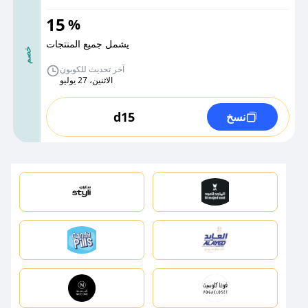
15
%
يشمل جميع المنتجات
خصم
آخر تحديث للكوبون
الاثنين، 27 يوليو
d15
نسخ