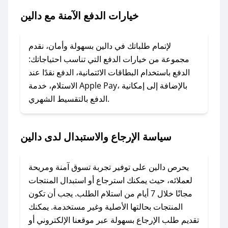
خيارات الدفع الآمنة مع دالين
### ماذا أفعل إذا لم يعمل كود الخصم؟
لا تقلق! يمكنك التواصل مع فريق دعم صحصح عبر
الرسائل الخاصة على تويتر أو البريد الإلكتروني،
لإتمام طلباتك في دالين بسهولة وأمان، نقدم
وسنقوم بحل المشكلة في أسرع وقت ممكن.
مجموعة من خيارات الدفع التي تناسب احتياجاتك:
الدفع باستخدام البطاقات الائتمانية، الدفع نقدًا عند
### ماذا أفعل إذا لم أجد كود خصم لمتجري
الاستلام، خدمة Apple Pay، بالإضافة إلى إمكانية
الدفع بالتقسيط الشهري.
المفضل؟
في حال عدم توفر كوبونات لمتجرك المفضل، يمكنك
مراسلتنا مباشرة وسنعمل على توفير الكوبونات في
سياسة الإرجاع والاستبدال لدى دالين
أسرع وقت ممكن.
### كيف تحصل على كوبونات خصم حصرية من
يحرص دالين على توفير تجربة تسوق آمنة ومريحة
دالين؟
لعملائه، حيث يمكنك استرجاع أو استبدال المنتجات
للحصول على كوبونات وخصومات حصرية، قم بما
مجانًا خلال 7 أيام من استلام الطلب. يجب أن تكون
يلي:
المنتجات بحالتها الأصلية وغير مستخدمة. يمكنك
- اضغط على أيقونة متابعة لمتجر دالين في تطبيق
تقديم طلب الإرجاع بسهولة عبر موقعنا الإلكتروني أو