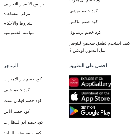
برنامج الاصدار التجريبي
كود خصم نمشي
مركز المساعدة
كود خصم ماكس
الشروط والأحكام
كود خصم ترينديول
سياسة الخصوصية
كيف استخدم تطبيق صحصح للتوفير
قبل التسوق اونلاين ؟
احصل على التطبيق
المتاجر
كود خصم دار الأميرات
كود خصم جيني
كود خصم قولدن سنت
كود خصم اناس
كود خصم ايوا للنظارات
كود خصم وقت اللياقة