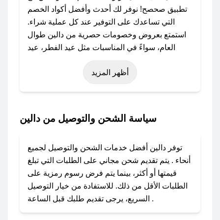
تطبيق صحصح! نوفر لك أحدث وأفضل أكواد الخصم
التي تساعدك على التوفير عند كل عملية شراء.
استمتع بعروض وخصومات حصرية من دالين طوال
العام، سواءً في المناسبات مثل عيد الفطر، عيد
الأضحى، الجمعة البيضاء (شهر نوفمبر)، رمضان،
أظهر المزيد
اليوم الوطني، يوم التأسيس، أو حتى عروض خاصة
أخرى.
### كيف تحصل على كود خصم من دالين؟
سياسة الشحن والتوصيل من دالين
باستخدام تطبيق صحصح، يمكنك العثور بسهولة على
كود خصم دالين. وفي حال عدم توفر الكوبون،
توفر دالين أفضل خدمات الشحن والتوصيل لجميع
تواصل معنا عبر تويتر أو البريد الإلكتروني لإضافته
أنحاء . يتم تقديم شحن مجاني على الطلبات التي تبلغ
بسرعة.
قيمتها أو أكثر، بينما يتم فرض رسوم رمزية على
الطلبات الأقل من ذلك. للاستفادة من خيار التوصيل
### كيفية استخدام كود خصم دالين؟
السريع، يرجى تقديم طلبك قبل الساعة .
1. انسخ كود الخصم من تطبيق صحصح.
2. الصقه في خانة الدفع عند التسوق من دالين.