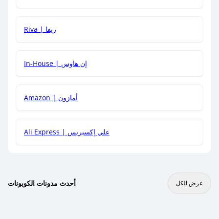
هل يمكنني جمع كود خصم مع العروض الأخرى؟
Riva | ريفا
In-House | إن هاوس
Amazon | أمازون
Ali Express | علي إكسبريس
أحدث مدونات الكوبونات
عرض الكل