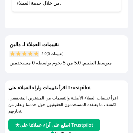
صحصح.
من خلال خدمة العملاء.
- تابع حسابنا الرسمي على تويتر وقم بتفعيل زر
التنبيهات.
- قم بتفعيل إشعارات تطبيق صحصح ليصلك كل
جديد.
تقييمات العملاء لـ دالين
مع صحصح، تسوق بذكاء ووفّر على كل مشترياتك مع
(0 تقييمات)
5.0
كوبونات خصم حصرية من دالين!
متوسط التقييم: 5.0 من 5 نجوم بواسطة 0 مستخدمين
اقرأ تقييمات واراء العملاء على Trustpilot
اقرأ تقييمات العملاء الأصلية والتقييمات من المشترين المتحققين.
اكتشف ما يعتقده المستخدمون الحقيقيون حول خدمتنا وتعلم من
تجاربهم.
اطلع على آراء عملائنا على Trustpilot