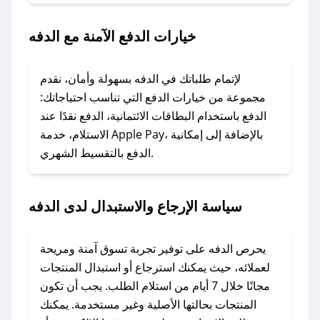
2. الصقه في خانة الدفع عند التسوق من الدفه.
خيارات الدفع الآمنة مع الدفه
### ماذا أفعل إذا لم يعمل كود الخصم؟
لا تقلق! يمكنك التواصل مع فريق دعم صحصح عبر
الرسائل الخاصة على تويتر أو البريد الإلكتروني،
لإتمام طلباتك في الدفه بسهولة وأمان، نقدم
وسنقوم بحل المشكلة في أسرع وقت ممكن.
مجموعة من خيارات الدفع التي تناسب احتياجاتك:
الدفع باستخدام البطاقات الائتمانية، الدفع نقدًا عند
### ماذا أفعل إذا لم أجد كود خصم لمتجري
الاستلام، خدمة Apple Pay، بالإضافة إلى إمكانية
الدفع بالتقسيط الشهري.
المفضل؟
في حال عدم توفر كوبونات لمتجرك المفضل، يمكنك
مراسلتنا مباشرة وسنعمل على توفير الكوبونات في
سياسة الإرجاع والاستبدال لدى الدفه
أسرع وقت ممكن.
### كيف تحصل على كوبونات خصم حصرية من
يحرص الدفه على توفير تجربة تسوق آمنة ومريحة
الدفه؟
لعملائه، حيث يمكنك استرجاع أو استبدال المنتجات
للحصول على كوبونات وخصومات حصرية، قم بما
مجانًا خلال 7 أيام من استلام الطلب. يجب أن تكون
يلي:
المنتجات بحالتها الأصلية وغير مستخدمة. يمكنك