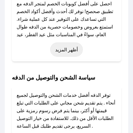
احصل على أفضل كوبونات الخصم لمتجر الدفه مع
تطبيق صحصح! نوفر لك أحدث وأفضل أكواد الخصم
التي تساعدك على التوفير عند كل عملية شراء.
استمتع بعروض وخصومات حصرية من الدفه طوال
العام، سواءً في المناسبات مثل عيد الفطر، عيد
الأضحى، الجمعة البيضاء (شهر نوفمبر)، رمضان،
أظهر المزيد
اليوم الوطني، يوم التأسيس، أو حتى عروض خاصة
أخرى.
### كيف تحصل على كود خصم من الدفه؟
سياسة الشحن والتوصيل من الدفه
باستخدام تطبيق صحصح، يمكنك العثور بسهولة على
كود خصم الدفه. وفي حال عدم توفر الكوبون،
توفر الدفه أفضل خدمات الشحن والتوصيل لجميع
تواصل معنا عبر تويتر أو البريد الإلكتروني لإضافته
أنحاء . يتم تقديم شحن مجاني على الطلبات التي تبلغ
بسرعة.
قيمتها أو أكثر، بينما يتم فرض رسوم رمزية على
الطلبات الأقل من ذلك. للاستفادة من خيار التوصيل
### كيفية استخدام كود خصم الدفه؟
السريع، يرجى تقديم طلبك قبل الساعة .
1. انسخ كود الخصم من تطبيق صحصح.