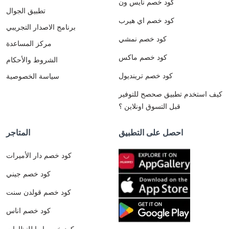
كود خصم نايس ون
تطبيق الجوال
كود خصم اي هيرب
برنامج الاصدار التجريبي
كود خصم نمشي
مركز المساعدة
كود خصم ماكس
الشروط والأحكام
كود خصم ترينديول
سياسة الخصوصية
كيف استخدم تطبيق صحصح للتوفير
قبل التسوق اونلاين ؟
احصل على التطبيق
المتاجر
كود خصم دار الأميرات
كود خصم جيني
كود خصم قولدن سنت
كود خصم اناس
كود خصم ايوا للنظارات