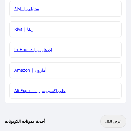
هل يمكنني استخدام كود خصم على منتجات معينة فقط؟
Styli | ستايلي
هل يمكنني جمع كود خصم مع العروض الأخرى؟
Riva | ريفا
In-House | إن هاوس
Amazon | أمازون
Ali Express | علي إكسبريس
أحدث مدونات الكوبونات
عرض الكل