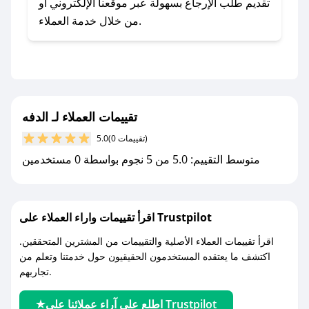
- اضغط على أيقونة متابعة لمتجر الدفه في تطبيق
تقديم طلب الإرجاع بسهولة عبر موقعنا الإلكتروني أو
صحصح.
من خلال خدمة العملاء.
- تابع حسابنا الرسمي على تويتر وقم بتفعيل زر
التنبيهات.
- قم بتفعيل إشعارات تطبيق صحصح ليصلك كل
جديد.
تقييمات العملاء لـ الدفه
مع صحصح، تسوق بذكاء ووفّر على كل مشترياتك مع
(0 تقييمات)
5.0
كوبونات خصم حصرية من الدفه!
متوسط التقييم: 5.0 من 5 نجوم بواسطة 0 مستخدمين
اقرأ تقييمات واراء العملاء على Trustpilot
اقرأ تقييمات العملاء الأصلية والتقييمات من المشترين المتحققين.
اكتشف ما يعتقده المستخدمون الحقيقيون حول خدمتنا وتعلم من
تجاربهم.
اطلع على آراء عملائنا على Trustpilot