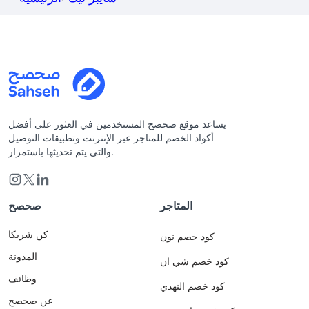
يساعد موقع صحصح المستخدمين في العثور على أفضل
أكواد الخصم للمتاجر عبر الإنترنت وتطبيقات التوصيل
والتي يتم تحديثها باستمرار.
المتاجر
صحصح
كن شريكا
كود خصم نون
المدونة
كود خصم شي ان
وظائف
كود خصم النهدي
عن صحصح