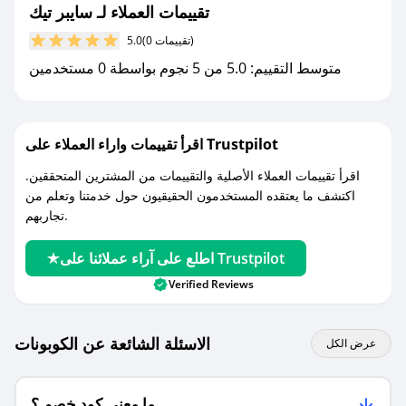
تقييمات العملاء لـ سايبر تيك
مع صحصح، تسوق بذكاء ووفّر على كل مشترياتك مع
(0 تقييمات)
5.0
كوبونات خصم حصرية من سايبر تيك!
متوسط التقييم: 5.0 من 5 نجوم بواسطة 0 مستخدمين
اقرأ تقييمات واراء العملاء على Trustpilot
اقرأ تقييمات العملاء الأصلية والتقييمات من المشترين المتحققين.
اكتشف ما يعتقده المستخدمون الحقيقيون حول خدمتنا وتعلم من
تجاربهم.
اطلع على آراء عملائنا على Trustpilot
Verified Reviews
الاسئلة الشائعة عن الكوبونات
عرض الكل
ما معنى كود خصم ؟