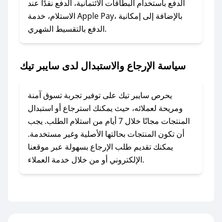
الدفع باستخدام البطاقات الائتمانية، الدفع نقدًا عند
### ماذا أفعل إذا لم أجد كود خصم لمتجري
الاستلام، خدمة Apple Pay، بالإضافة إلى إمكانية
الدفع بالتقسيط الشهري.
المفضل؟
في حال عدم توفر كوبونات لمتجرك المفضل، يمكنك
مراسلتنا مباشرة وسنعمل على توفير الكوبونات في
سياسة الإرجاع والاستبدال لدى سايبر تيك
أسرع وقت ممكن.
### كيف تحصل على كوبونات خصم حصرية من
يحرص سايبر تيك على توفير تجربة تسوق آمنة
سايبر تيك؟
ومريحة لعملائه، حيث يمكنك استرجاع أو استبدال
للحصول على كوبونات وخصومات حصرية، قم بما
المنتجات مجانًا خلال 7 أيام من استلام الطلب. يجب
يلي:
أن تكون المنتجات بحالتها الأصلية وغير مستخدمة.
- اضغط على أيقونة متابعة لمتجر سايبر تيك في
يمكنك تقديم طلب الإرجاع بسهولة عبر موقعنا
تطبيق صحصح.
الإلكتروني أو من خلال خدمة العملاء.
- تابع حسابنا الرسمي على تويتر وقم بتفعيل زر
التنبيهات.
- قم بتفعيل إشعارات تطبيق صحصح ليصلك كل
جديد.