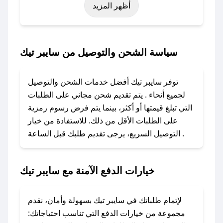
أظهر المزيد
رمضان، اليوم الوطني، يوم التأسيس، أو حتى عروض
خاصة أخرى.
### كيف تحصل على كود خصم من سايبر تيك؟
سياسة الشحن والتوصيل من سايبر تيك
باستخدام تطبيق صحصح، يمكنك العثور بسهولة على
كود خصم سايبر تيك. وفي حال عدم توفر الكوبون،
توفر سايبر تيك أفضل خدمات الشحن والتوصيل
تواصل معنا عبر تويتر أو البريد الإلكتروني لإضافته
لجميع أنحاء . يتم تقديم شحن مجاني على الطلبات
بسرعة.
التي تبلغ قيمتها أو أكثر، بينما يتم فرض رسوم رمزية
على الطلبات الأقل من ذلك. للاستفادة من خيار
### كيفية استخدام كود خصم سايبر تيك؟
التوصيل السريع، يرجى تقديم طلبك قبل الساعة .
1. انسخ كود الخصم من تطبيق صحصح.
2. الصقه في خانة الدفع عند التسوق من سايبر تيك.
خيارات الدفع الآمنة مع سايبر تيك
### ماذا أفعل إذا لم يعمل كود الخصم؟
لا تقلق! يمكنك التواصل مع فريق دعم صحصح عبر
الرسائل الخاصة على تويتر أو البريد الإلكتروني،
لإتمام طلباتك في سايبر تيك بسهولة وأمان، نقدم
وسنقوم بحل المشكلة في أسرع وقت ممكن.
مجموعة من خيارات الدفع التي تناسب احتياجاتك: