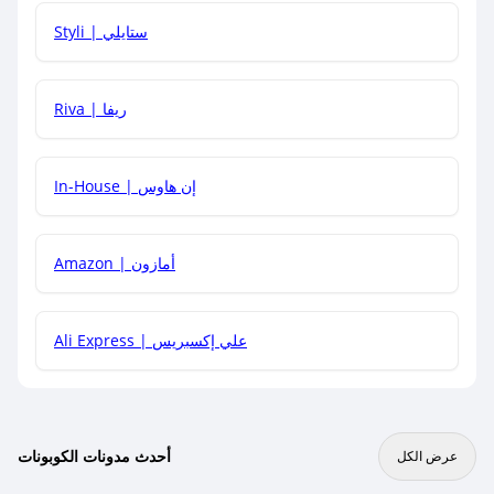
هل يمكنني استخدام كود خصم على منتجات معينة فقط؟
Styli | ستايلي
هل يمكنني جمع كود خصم مع العروض الأخرى؟
Riva | ريفا
In-House | إن هاوس
Amazon | أمازون
Ali Express | علي إكسبريس
أحدث مدونات الكوبونات
عرض الكل