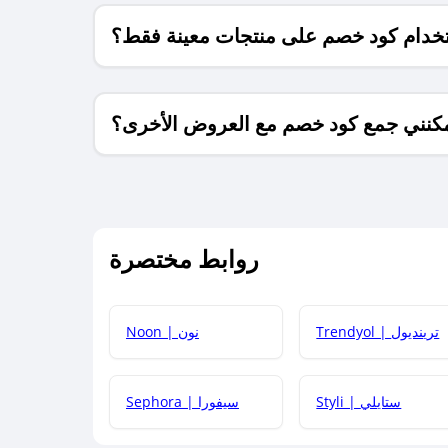
خدام كود خصم على منتجات معينة فقط؟
كنني جمع كود خصم مع العروض الأخرى؟
ما معنى كود خصم ؟
روابط مختصرة
كيف يمكنك استخدام كود الخصم؟
Trendyol | ترينديول
Noon | نون
 أحدث أكواد الخصم والعروض للمتاجر؟
Styli | ستايلي
Sephora | سيفورا