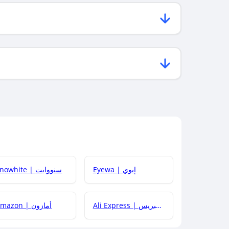
Eyewa | إيوي
Snowhite | سنووايت
Ali Express | علي إكسبريس
Amazon | أمازون