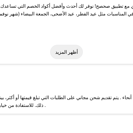
مع تطبيق صحصح! نوفر لك أحدث وأفضل أكواد الخصم التي تساعدك عل
المناسبات مثل عيد الفطر، عيد الأضحى، الجمعة البيضاء (شهر نوفمبر
 بسهولة على كود خصم كراي. وفي حال عدم توفر الكوبون، تواصل معنا ع
أظهر المزيد
اء . يتم تقديم شحن مجاني على الطلبات التي تبلغ قيمتها أو أكثر، ب
ل مع فريق دعم صحصح عبر الرسائل الخاصة على تويتر أو البريد الإلك
ذلك. للاستفادة من خيار التوصيل السريع، يرجى تقديم طلبك قبل الساعة .
حال عدم توفر كوبونات لمتجرك المفضل، يمكنك مراسلتنا مباشرة وس