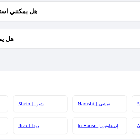
هل يمكنني است
هل يم
Namshi | نمشي
Shein | شين
كيف أحصل على
In-House | إن هاوس
Riva | ريفا