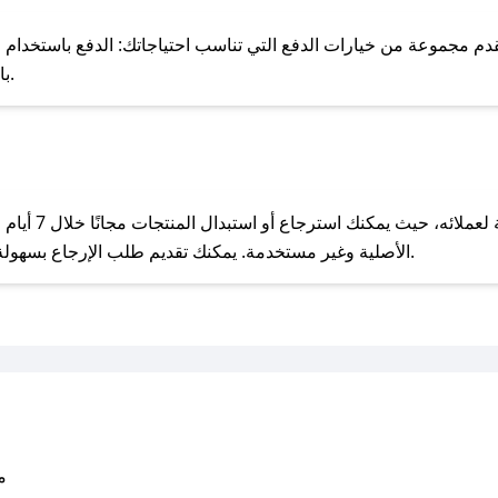
للحص
مجموعة من خيارات الدفع التي تناسب احتياجاتك: الدفع باستخدام البطاقات 
Pay، بالإضافة إلى إمكانية الدفع بالتقسيط الشهري.
مع صحصح، تسوق بذكاء ووفّر على كل مشترياتك مع كوبونات خصم حصرية من كراي!
يحرص كراي على ت
الأصلية وغير مستخدمة. يمكنك تقديم طلب الإرجاع بسهولة عبر موقعنا الإلكتروني أو من خلال خدمة العملاء.
متو