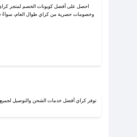
احصل على أفضل كوبونات الخصم لمتجر كراي 
وخصومات حصرية من كراي طوال العام، سواءً في 
باستخدام تطبيق صحصح، يمكنك العثور
توفر كراي أفضل خدمات الشحن والتوصيل لجميع أنح
لا تقلق! يمكنك التواص
في 