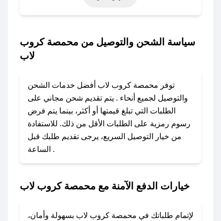
التأسيس، أو حتى عروض خاصة أخرى.
### كيف تحصل على كود خصم من محمصة كروب
سياسة الشحن والتوصيل من محمصة كروب
لاب؟
لاب
باستخدام تطبيق صحصح، يمكنك العثور بسهولة على
كود خصم محمصة كروب لاب. وفي حال عدم توفر
توفر محمصة كروب لاب أفضل خدمات الشحن
الكوبون، تواصل معنا عبر تويتر أو البريد الإلكتروني
والتوصيل لجميع أنحاء . يتم تقديم شحن مجاني على
لإضافته بسرعة.
الطلبات التي تبلغ قيمتها أو أكثر، بينما يتم فرض
رسوم رمزية على الطلبات الأقل من ذلك. للاستفادة
### كيفية استخدام كود خصم محمصة كروب لاب؟
من خيار التوصيل السريع، يرجى تقديم طلبك قبل
1. انسخ كود الخصم من تطبيق صحصح.
الساعة .
2. الصقه في خانة الدفع عند التسوق من محمصة
كروب لاب.
خيارات الدفع الآمنة مع محمصة كروب لاب
### ماذا أفعل إذا لم يعمل كود الخصم؟
لا تقلق! يمكنك التواصل مع فريق دعم صحصح عبر
الرسائل الخاصة على تويتر أو البريد الإلكتروني،
لإتمام طلباتك في محمصة كروب لاب بسهولة وأمان،