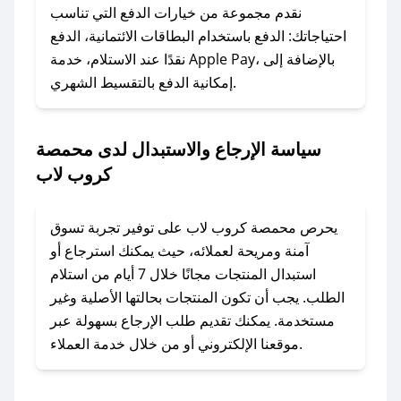
وسنقوم بحل المشكلة في أسرع وقت ممكن.
نقدم مجموعة من خيارات الدفع التي تناسب
احتياجاتك: الدفع باستخدام البطاقات الائتمانية، الدفع
### ماذا أفعل إذا لم أجد كود خصم لمتجري
نقدًا عند الاستلام، خدمة Apple Pay، بالإضافة إلى
المفضل؟
إمكانية الدفع بالتقسيط الشهري.
في حال عدم توفر كوبونات لمتجرك المفضل، يمكنك
مراسلتنا مباشرة وسنعمل على توفير الكوبونات في
سياسة الإرجاع والاستبدال لدى محمصة
أسرع وقت ممكن.
كروب لاب
### كيف تحصل على كوبونات خصم حصرية من
محمصة كروب لاب؟
يحرص محمصة كروب لاب على توفير تجربة تسوق
للحصول على كوبونات وخصومات حصرية، قم بما
آمنة ومريحة لعملائه، حيث يمكنك استرجاع أو
يلي:
استبدال المنتجات مجانًا خلال 7 أيام من استلام
- اضغط على أيقونة متابعة لمتجر محمصة كروب لاب
الطلب. يجب أن تكون المنتجات بحالتها الأصلية وغير
في تطبيق صحصح.
مستخدمة. يمكنك تقديم طلب الإرجاع بسهولة عبر
- تابع حسابنا الرسمي على تويتر وقم بتفعيل زر
موقعنا الإلكتروني أو من خلال خدمة العملاء.
التنبيهات.
- قم بتفعيل إشعارات تطبيق صحصح ليصلك كل