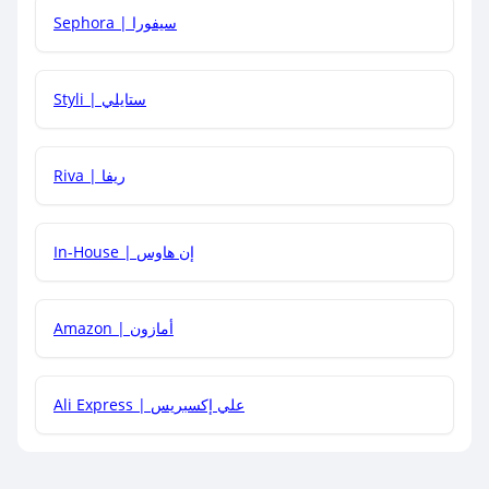
Sephora | سيفورا
هل يمكنني استخدام كود خصم على منتجات معينة فقط؟
Styli | ستايلي
هل يمكنني جمع كود خصم مع العروض الأخرى؟
Riva | ريفا
In-House | إن هاوس
Amazon | أمازون
Ali Express | علي إكسبريس