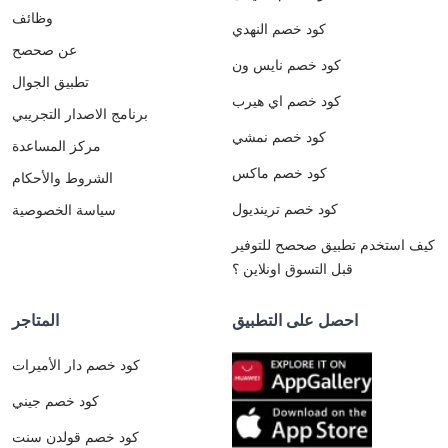
وظائف
كود خصم النهدي
عن صحصح
كود خصم نايس ون
تطبيق الجوال
كود خصم اي هيرب
برنامج الاصدار التجريبي
كود خصم نمشي
مركز المساعدة
كود خصم ماكس
الشروط والأحكام
كود خصم ترينديول
سياسة الخصوصية
كيف استخدم تطبيق صحصح للتوفير
قبل التسوق اونلاين ؟
احصل على التطبيق
المتاجر
كود خصم دار الأميرات
كود خصم جيني
كود خصم قولدن سنت