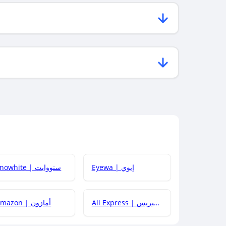
Eyewa | إيوي
Snowhite | سنووايت
Ali Express | علي إكسبريس
Amazon | أمازون