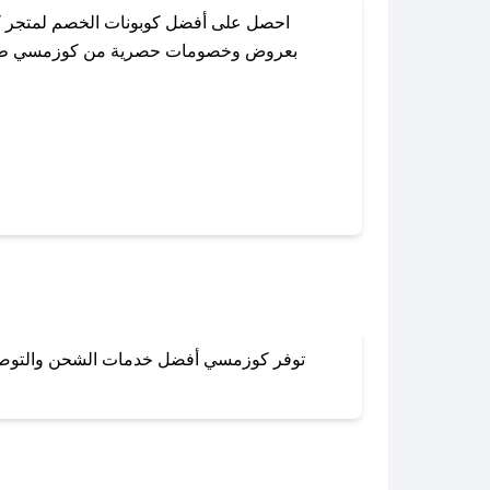
احصل على أفضل كوبونات الخصم لمتجر كو
بعروض وخصومات حصرية من كوزمسي طوال الع
باستخدام تطبيق صحصح، يمكنك العثور بس
توفر كوزمسي أفضل خدمات الشحن والتوصيل لج
لا تقلق! يمكنك التواص
في 