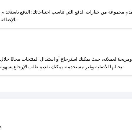
للحص
 مجموعة من خيارات الدفع التي تناسب احتياجاتك: الدفع باستخدام البطا
Apple Pay، بالإضافة إلى إمكانية الدفع بالتقسيط الشهري.
مع صحصح، تسوق بذكاء ووفّر على كل مشترياتك مع كوبونات خصم حصرية من كوزمسي!
بحالتها الأصلية وغير مستخدمة. يمكنك تقديم طلب الإرجاع بسهولة عبر موقعنا الإلكتروني أو من خلال خدمة العملاء.
متو