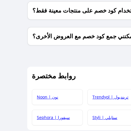
خدام كود خصم على منتجات معينة فقط؟
كنني جمع كود خصم مع العروض الأخرى؟
ما معنى كود خصم ؟
روابط مختصرة
كيف يمكنك استخدام كود الخصم؟
Trendyol | ترينديول
Noon | نون
 أحدث أكواد الخصم والعروض للمتاجر؟
Styli | ستايلي
Sephora | سيفورا