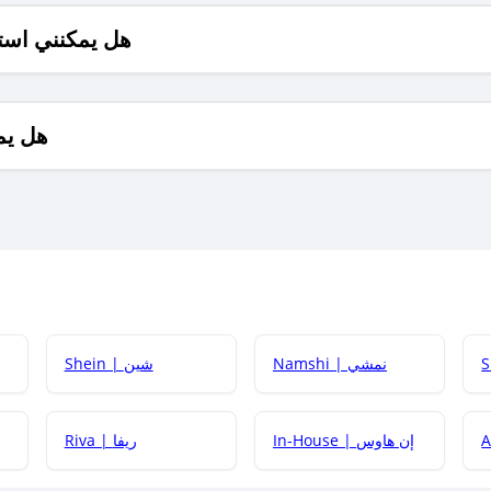
هل يمكنني است
هل يم
Namshi | نمشي
Shein | شين
كيف أحصل على
In-House | إن هاوس
Riva | ريفا