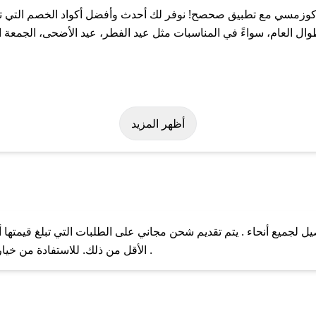
زمسي مع تطبيق صحصح! نوفر لك أحدث وأفضل أكواد الخصم التي تسا
ام، سواءً في المناسبات مثل عيد الفطر، عيد الأضحى، الجمعة البي
هولة على كود خصم كوزمسي. وفي حال عدم توفر الكوبون، تواصل معنا ع
أظهر المزيد
ميع أنحاء . يتم تقديم شحن مجاني على الطلبات التي تبلغ قيمتها أ
ل مع فريق دعم صحصح عبر الرسائل الخاصة على تويتر أو البريد الإلك
الأقل من ذلك. للاستفادة من خيار التوصيل السريع، يرجى تقديم طلبك قبل الساعة .
حال عدم توفر كوبونات لمتجرك المفضل، يمكنك مراسلتنا مباشرة وس