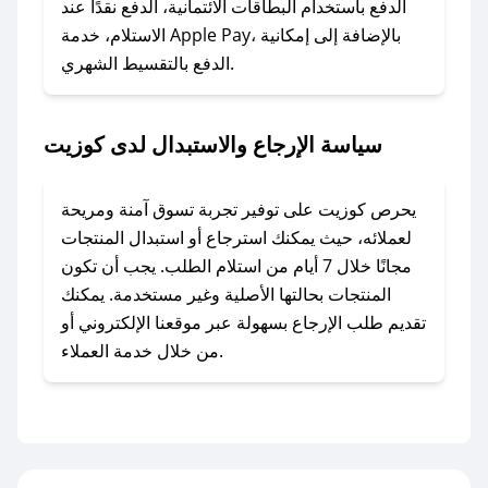
الدفع باستخدام البطاقات الائتمانية، الدفع نقدًا عند
### ماذا أفعل إذا لم أجد كود خصم لمتجري
الاستلام، خدمة Apple Pay، بالإضافة إلى إمكانية
الدفع بالتقسيط الشهري.
المفضل؟
في حال عدم توفر كوبونات لمتجرك المفضل، يمكنك
مراسلتنا مباشرة وسنعمل على توفير الكوبونات في
سياسة الإرجاع والاستبدال لدى كوزيت
أسرع وقت ممكن.
### كيف تحصل على كوبونات خصم حصرية من
يحرص كوزيت على توفير تجربة تسوق آمنة ومريحة
كوزيت؟
لعملائه، حيث يمكنك استرجاع أو استبدال المنتجات
للحصول على كوبونات وخصومات حصرية، قم بما
مجانًا خلال 7 أيام من استلام الطلب. يجب أن تكون
يلي:
المنتجات بحالتها الأصلية وغير مستخدمة. يمكنك
- اضغط على أيقونة متابعة لمتجر كوزيت في تطبيق
تقديم طلب الإرجاع بسهولة عبر موقعنا الإلكتروني أو
صحصح.
من خلال خدمة العملاء.
- تابع حسابنا الرسمي على تويتر وقم بتفعيل زر
التنبيهات.
- قم بتفعيل إشعارات تطبيق صحصح ليصلك كل
جديد.