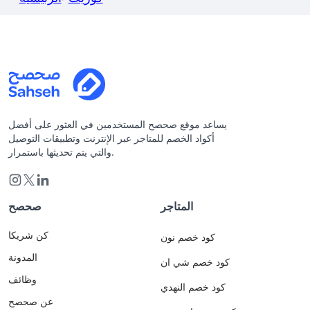
يساعد موقع صحصح المستخدمين في العثور على أفضل
أكواد الخصم للمتاجر عبر الإنترنت وتطبيقات التوصيل
والتي يتم تحديثها باستمرار.
المتاجر
صحصح
كن شريكا
كود خصم نون
المدونة
كود خصم شي ان
وظائف
كود خصم النهدي
عن صحصح