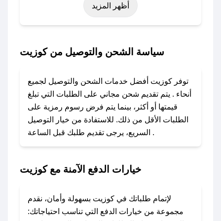
أظهر المزيد
اليوم الوطني، يوم التأسيس، أو حتى عروض خاصة
أخرى.
### كيف تحصل على كود خصم من كوزيت؟
سياسة الشحن والتوصيل من كوزيت
باستخدام تطبيق صحصح، يمكنك العثور بسهولة على
كود خصم كوزيت. وفي حال عدم توفر الكوبون،
توفر كوزيت أفضل خدمات الشحن والتوصيل لجميع
تواصل معنا عبر تويتر أو البريد الإلكتروني لإضافته
أنحاء . يتم تقديم شحن مجاني على الطلبات التي تبلغ
بسرعة.
قيمتها أو أكثر، بينما يتم فرض رسوم رمزية على
الطلبات الأقل من ذلك. للاستفادة من خيار التوصيل
### كيفية استخدام كود خصم كوزيت؟
السريع، يرجى تقديم طلبك قبل الساعة .
1. انسخ كود الخصم من تطبيق صحصح.
2. الصقه في خانة الدفع عند التسوق من كوزيت.
خيارات الدفع الآمنة مع كوزيت
### ماذا أفعل إذا لم يعمل كود الخصم؟
لا تقلق! يمكنك التواصل مع فريق دعم صحصح عبر
الرسائل الخاصة على تويتر أو البريد الإلكتروني،
لإتمام طلباتك في كوزيت بسهولة وأمان، نقدم
وسنقوم بحل المشكلة في أسرع وقت ممكن.
مجموعة من خيارات الدفع التي تناسب احتياجاتك: