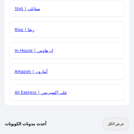
هل يمكنني استخدام كود خصم على منتجات معينة فقط؟
Styli | ستايلي
هل يمكنني جمع كود خصم مع العروض الأخرى؟
Riva | ريفا
In-House | إن هاوس
Amazon | أمازون
Ali Express | علي إكسبريس
أحدث مدونات الكوبونات
عرض الكل