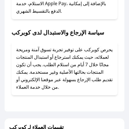
### ماذا أفعل إذا لم أجد كود خصم لمتجري
الاستلام، خدمة Apple Pay، بالإضافة إلى إمكانية
الدفع بالتقسيط الشهري.
المفضل؟
في حال عدم توفر كوبونات لمتجرك المفضل، يمكنك
مراسلتنا مباشرة وسنعمل على توفير الكوبونات في
سياسة الإرجاع والاستبدال لدى كوبركب
أسرع وقت ممكن.
### كيف تحصل على كوبونات خصم حصرية من
يحرص كوبركب على توفير تجربة تسوق آمنة ومريحة
كوبركب؟
لعملائه، حيث يمكنك استرجاع أو استبدال المنتجات
للحصول على كوبونات وخصومات حصرية، قم بما
مجانًا خلال 7 أيام من استلام الطلب. يجب أن تكون
يلي:
المنتجات بحالتها الأصلية وغير مستخدمة. يمكنك
- اضغط على أيقونة متابعة لمتجر كوبركب في تطبيق
تقديم طلب الإرجاع بسهولة عبر موقعنا الإلكتروني أو
صحصح.
من خلال خدمة العملاء.
- تابع حسابنا الرسمي على تويتر وقم بتفعيل زر
التنبيهات.
- قم بتفعيل إشعارات تطبيق صحصح ليصلك كل
جديد.
تقييمات العملاء لـ كوبركب