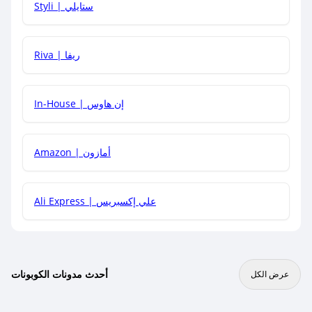
Styli | ستايلي
هل يمكنني جمع كود خصم مع العروض الأخرى؟
Riva | ريفا
In-House | إن هاوس
Amazon | أمازون
Ali Express | علي إكسبريس
أحدث مدونات الكوبونات
عرض الكل