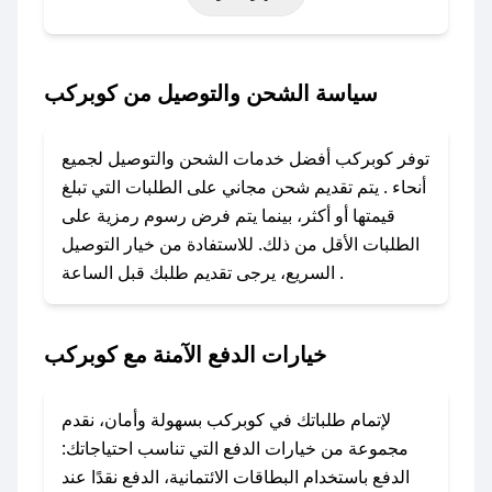
خاصة أخرى.
### كيف تحصل على كود خصم من كوبركب؟
سياسة الشحن والتوصيل من كوبركب
باستخدام تطبيق صحصح، يمكنك العثور بسهولة على
كود خصم كوبركب. وفي حال عدم توفر الكوبون،
توفر كوبركب أفضل خدمات الشحن والتوصيل لجميع
تواصل معنا عبر تويتر أو البريد الإلكتروني لإضافته
أنحاء . يتم تقديم شحن مجاني على الطلبات التي تبلغ
بسرعة.
قيمتها أو أكثر، بينما يتم فرض رسوم رمزية على
الطلبات الأقل من ذلك. للاستفادة من خيار التوصيل
### كيفية استخدام كود خصم كوبركب؟
السريع، يرجى تقديم طلبك قبل الساعة .
1. انسخ كود الخصم من تطبيق صحصح.
2. الصقه في خانة الدفع عند التسوق من كوبركب.
خيارات الدفع الآمنة مع كوبركب
### ماذا أفعل إذا لم يعمل كود الخصم؟
لا تقلق! يمكنك التواصل مع فريق دعم صحصح عبر
الرسائل الخاصة على تويتر أو البريد الإلكتروني،
لإتمام طلباتك في كوبركب بسهولة وأمان، نقدم
وسنقوم بحل المشكلة في أسرع وقت ممكن.
مجموعة من خيارات الدفع التي تناسب احتياجاتك:
الدفع باستخدام البطاقات الائتمانية، الدفع نقدًا عند