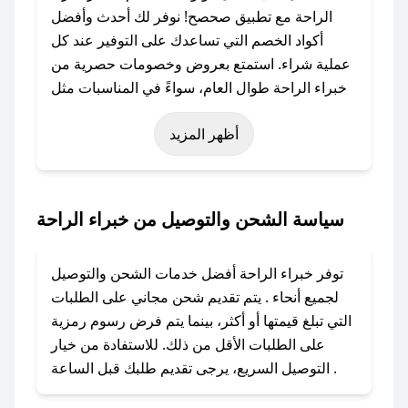
الراحة مع تطبيق صحصح! نوفر لك أحدث وأفضل
أكواد الخصم التي تساعدك على التوفير عند كل
عملية شراء. استمتع بعروض وخصومات حصرية من
خبراء الراحة طوال العام، سواءً في المناسبات مثل
عيد الفطر، عيد الأضحى، الجمعة البيضاء (شهر
أظهر المزيد
نوفمبر)، رمضان، اليوم الوطني، يوم التأسيس، أو
حتى عروض خاصة أخرى.
### كيف تحصل على كود خصم من خبراء الراحة؟
سياسة الشحن والتوصيل من خبراء الراحة
باستخدام تطبيق صحصح، يمكنك العثور بسهولة على
كود خصم خبراء الراحة. وفي حال عدم توفر
توفر خبراء الراحة أفضل خدمات الشحن والتوصيل
الكوبون، تواصل معنا عبر تويتر أو البريد الإلكتروني
لجميع أنحاء . يتم تقديم شحن مجاني على الطلبات
لإضافته بسرعة.
التي تبلغ قيمتها أو أكثر، بينما يتم فرض رسوم رمزية
على الطلبات الأقل من ذلك. للاستفادة من خيار
### كيفية استخدام كود خصم خبراء الراحة؟
التوصيل السريع، يرجى تقديم طلبك قبل الساعة .
1. انسخ كود الخصم من تطبيق صحصح.
2. الصقه في خانة الدفع عند التسوق من خبراء