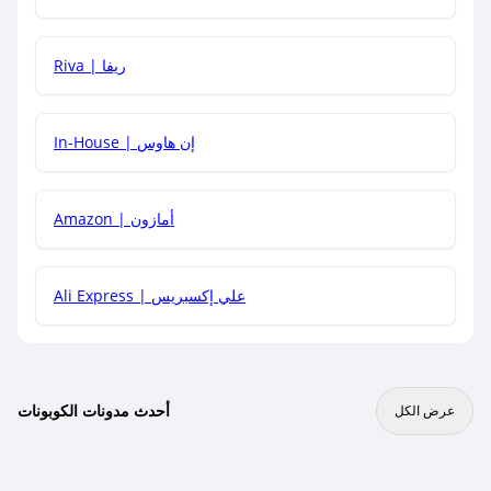
هل يمكنني جمع كود خصم مع العروض الأخرى؟
Riva | ريفا
In-House | إن هاوس
Amazon | أمازون
Ali Express | علي إكسبريس
أحدث مدونات الكوبونات
عرض الكل