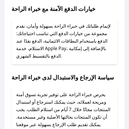
الراحة.
خيارات الدفع الآمنة مع خبراء الراحة
### ماذا أفعل إذا لم يعمل كود الخصم؟
لا تقلق! يمكنك التواصل مع فريق دعم صحصح عبر
لإتمام طلباتك في خبراء الراحة بسهولة وأمان، نقدم
الرسائل الخاصة على تويتر أو البريد الإلكتروني،
مجموعة من خيارات الدفع التي تناسب احتياجاتك:
وسنقوم بحل المشكلة في أسرع وقت ممكن.
الدفع باستخدام البطاقات الائتمانية، الدفع نقدًا عند
الاستلام، خدمة Apple Pay، بالإضافة إلى إمكانية
الدفع بالتقسيط الشهري.
### ماذا أفعل إذا لم أجد كود خصم لمتجري
المفضل؟
في حال عدم توفر كوبونات لمتجرك المفضل، يمكنك
سياسة الإرجاع والاستبدال لدى خبراء الراحة
مراسلتنا مباشرة وسنعمل على توفير الكوبونات في
أسرع وقت ممكن.
يحرص خبراء الراحة على توفير تجربة تسوق آمنة
### كيف تحصل على كوبونات خصم حصرية من
ومريحة لعملائه، حيث يمكنك استرجاع أو استبدال
خبراء الراحة؟
المنتجات مجانًا خلال 7 أيام من استلام الطلب. يجب
للحصول على كوبونات وخصومات حصرية، قم بما
أن تكون المنتجات بحالتها الأصلية وغير مستخدمة.
يلي:
يمكنك تقديم طلب الإرجاع بسهولة عبر موقعنا