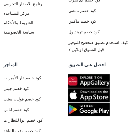
برنامج الاصدار التجريبي
كود خصم نمشي
مركز المساعدة
كود خصم ماكس
الشروط والأحكام
كود خصم ترينديول
سياسة الخصوصية
كيف استخدم تطبيق صحصح للتوفير
قبل التسوق اونلاين ؟
احصل على التطبيق
المتاجر
كود خصم دار الأميرات
كود خصم جيني
كود خصم قولدن سنت
كود خصم اناس
كود خصم ايوا للنظارات
كود خصم وقت اللياقة