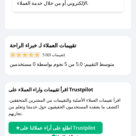
- اضغط على أيقونة متابعة لمتجر خبراء الراحة في
الإلكتروني أو من خلال خدمة العملاء.
تطبيق صحصح.
- تابع حسابنا الرسمي على تويتر وقم بتفعيل زر
التنبيهات.
- قم بتفعيل إشعارات تطبيق صحصح ليصلك كل
جديد.
تقييمات العملاء لـ خبراء الراحة
(0 تقييمات)
5.0
مع صحصح، تسوق بذكاء ووفّر على كل مشترياتك مع
متوسط التقييم: 5.0 من 5 نجوم بواسطة 0 مستخدمين
كوبونات خصم حصرية من خبراء الراحة!
اقرأ تقييمات واراء العملاء على Trustpilot
اقرأ تقييمات العملاء الأصلية والتقييمات من المشترين المتحققين.
اكتشف ما يعتقده المستخدمون الحقيقيون حول خدمتنا وتعلم من
تجاربهم.
اطلع على آراء عملائنا على Trustpilot