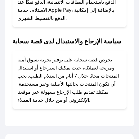
وسنقوم بحل المشكلة في أسرع وقت ممكن.
الدفع باستخدام البطاقات الائتمانية، الدفع نقدًا عند
الاستلام، خدمة Apple Pay، بالإضافة إلى إمكانية
الدفع بالتقسيط الشهري.
### ماذا أفعل إذا لم أجد كود خصم لمتجري
المفضل؟
في حال عدم توفر كوبونات لمتجرك المفضل، يمكنك
سياسة الإرجاع والاستبدال لدى قصة سحابة
مراسلتنا مباشرة وسنعمل على توفير الكوبونات في
أسرع وقت ممكن.
يحرص قصة سحابة على توفير تجربة تسوق آمنة
### كيف تحصل على كوبونات خصم حصرية من
ومريحة لعملائه، حيث يمكنك استرجاع أو استبدال
قصة سحابة؟
المنتجات مجانًا خلال 7 أيام من استلام الطلب. يجب
للحصول على كوبونات وخصومات حصرية، قم بما
أن تكون المنتجات بحالتها الأصلية وغير مستخدمة.
يلي:
يمكنك تقديم طلب الإرجاع بسهولة عبر موقعنا
- اضغط على أيقونة متابعة لمتجر قصة سحابة في
الإلكتروني أو من خلال خدمة العملاء.
تطبيق صحصح.
- تابع حسابنا الرسمي على تويتر وقم بتفعيل زر
التنبيهات.
- قم بتفعيل إشعارات تطبيق صحصح ليصلك كل