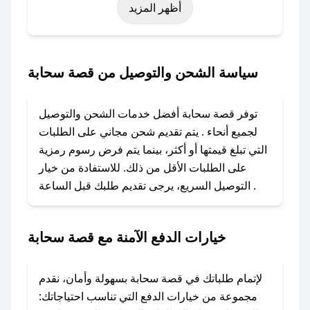
أظهر المزيد
نوفمبر)، رمضان، اليوم الوطني، يوم التأسيس، أو
حتى عروض خاصة أخرى.
### كيف تحصل على كود خصم من قصة سحابة؟
سياسة الشحن والتوصيل من قصة سحابة
باستخدام تطبيق صحصح، يمكنك العثور بسهولة على
كود خصم قصة سحابة. وفي حال عدم توفر الكوبون،
توفر قصة سحابة أفضل خدمات الشحن والتوصيل
تواصل معنا عبر تويتر أو البريد الإلكتروني لإضافته
لجميع أنحاء . يتم تقديم شحن مجاني على الطلبات
بسرعة.
التي تبلغ قيمتها أو أكثر، بينما يتم فرض رسوم رمزية
على الطلبات الأقل من ذلك. للاستفادة من خيار
### كيفية استخدام كود خصم قصة سحابة؟
التوصيل السريع، يرجى تقديم طلبك قبل الساعة .
1. انسخ كود الخصم من تطبيق صحصح.
2. الصقه في خانة الدفع عند التسوق من قصة
سحابة.
خيارات الدفع الآمنة مع قصة سحابة
### ماذا أفعل إذا لم يعمل كود الخصم؟
لا تقلق! يمكنك التواصل مع فريق دعم صحصح عبر
لإتمام طلباتك في قصة سحابة بسهولة وأمان، نقدم
الرسائل الخاصة على تويتر أو البريد الإلكتروني،
مجموعة من خيارات الدفع التي تناسب احتياجاتك: