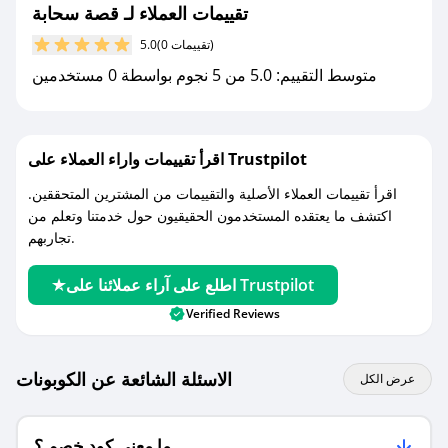
جديد.
تقييمات العملاء لـ قصة سحابة
(0 تقييمات)
5.0
مع صحصح، تسوق بذكاء ووفّر على كل مشترياتك مع
متوسط التقييم: 5.0 من 5 نجوم بواسطة 0 مستخدمين
كوبونات خصم حصرية من قصة سحابة!
اقرأ تقييمات واراء العملاء على Trustpilot
اقرأ تقييمات العملاء الأصلية والتقييمات من المشترين المتحققين.
اكتشف ما يعتقده المستخدمون الحقيقيون حول خدمتنا وتعلم من
تجاربهم.
اطلع على آراء عملائنا على Trustpilot
Verified Reviews
الاسئلة الشائعة عن الكوبونات
عرض الكل
ما معنى كود خصم ؟