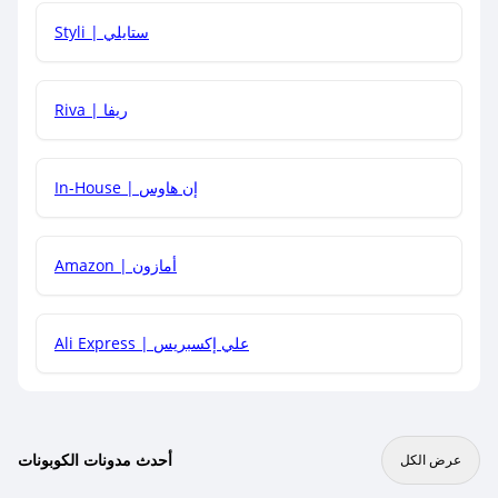
هل يمكنني استخدام كود خصم على منتجات معينة فقط؟
Styli | ستايلي
هل يمكنني جمع كود خصم مع العروض الأخرى؟
Riva | ريفا
In-House | إن هاوس
Amazon | أمازون
Ali Express | علي إكسبريس
أحدث مدونات الكوبونات
عرض الكل