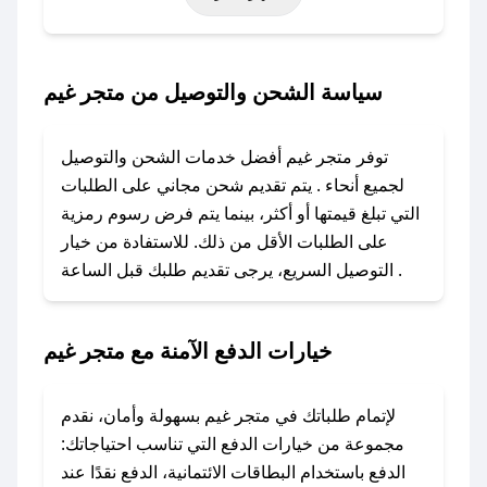
خاصة أخرى.
### كيف تحصل على كود خصم من متجر غيم؟
سياسة الشحن والتوصيل من متجر غيم
باستخدام تطبيق صحصح، يمكنك العثور بسهولة على
كود خصم متجر غيم. وفي حال عدم توفر الكوبون،
توفر متجر غيم أفضل خدمات الشحن والتوصيل
تواصل معنا عبر تويتر أو البريد الإلكتروني لإضافته
لجميع أنحاء . يتم تقديم شحن مجاني على الطلبات
بسرعة.
التي تبلغ قيمتها أو أكثر، بينما يتم فرض رسوم رمزية
على الطلبات الأقل من ذلك. للاستفادة من خيار
### كيفية استخدام كود خصم متجر غيم؟
التوصيل السريع، يرجى تقديم طلبك قبل الساعة .
1. انسخ كود الخصم من تطبيق صحصح.
2. الصقه في خانة الدفع عند التسوق من متجر غيم.
خيارات الدفع الآمنة مع متجر غيم
### ماذا أفعل إذا لم يعمل كود الخصم؟
لا تقلق! يمكنك التواصل مع فريق دعم صحصح عبر
الرسائل الخاصة على تويتر أو البريد الإلكتروني،
لإتمام طلباتك في متجر غيم بسهولة وأمان، نقدم
وسنقوم بحل المشكلة في أسرع وقت ممكن.
مجموعة من خيارات الدفع التي تناسب احتياجاتك:
الدفع باستخدام البطاقات الائتمانية، الدفع نقدًا عند