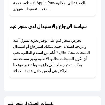
### ماذا أفعل إذا لم أجد كود خصم لمتجري
الاستلام، خدمة Apple Pay، بالإضافة إلى إمكانية
الدفع بالتقسيط الشهري.
المفضل؟
في حال عدم توفر كوبونات لمتجرك المفضل، يمكنك
مراسلتنا مباشرة وسنعمل على توفير الكوبونات في
سياسة الإرجاع والاستبدال لدى متجر غيم
أسرع وقت ممكن.
### كيف تحصل على كوبونات خصم حصرية من
يحرص متجر غيم على توفير تجربة تسوق آمنة
متجر غيم؟
ومريحة لعملائه، حيث يمكنك استرجاع أو استبدال
للحصول على كوبونات وخصومات حصرية، قم بما
المنتجات مجانًا خلال 7 أيام من استلام الطلب. يجب
يلي:
أن تكون المنتجات بحالتها الأصلية وغير مستخدمة.
- اضغط على أيقونة متابعة لمتجر متجر غيم في
يمكنك تقديم طلب الإرجاع بسهولة عبر موقعنا
تطبيق صحصح.
الإلكتروني أو من خلال خدمة العملاء.
- تابع حسابنا الرسمي على تويتر وقم بتفعيل زر
التنبيهات.
- قم بتفعيل إشعارات تطبيق صحصح ليصلك كل
جديد.
تقييمات العملاء لـ متجر غيم