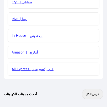
Styli | ستايلي
هل يمكنني جمع كود خصم مع العروض الأخرى؟
Riva | ريفا
In-House | إن هاوس
Amazon | أمازون
Ali Express | علي إكسبريس
أحدث مدونات الكوبونات
عرض الكل