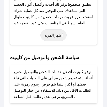
تطبيق صحصح! نوفر لك أحدث وأفضل أكواد الخصم
التي تساعدك على التوفير عند كل عملية شراء.
استمتع بعروض وخصومات حصرية من كلينيت طوال
العام، سواءً في المناسبات مثل عيد الفطر، عيد
الأضحى، الجمعة البيضاء (شهر نوفمبر)، رمضان،
أظهر المزيد
اليوم الوطني، يوم التأسيس، أو حتى عروض خاصة
أخرى.
### كيف تحصل على كود خصم من كلينيت؟
سياسة الشحن والتوصيل من كلينيت
باستخدام تطبيق صحصح، يمكنك العثور بسهولة على
كود خصم كلينيت. وفي حال عدم توفر الكوبون،
توفر كلينيت أفضل خدمات الشحن والتوصيل لجميع
تواصل معنا عبر تويتر أو البريد الإلكتروني لإضافته
أنحاء . يتم تقديم شحن مجاني على الطلبات التي تبلغ
بسرعة.
قيمتها أو أكثر، بينما يتم فرض رسوم رمزية على
الطلبات الأقل من ذلك. للاستفادة من خيار التوصيل
### كيفية استخدام كود خصم كلينيت؟
السريع، يرجى تقديم طلبك قبل الساعة .
1. انسخ كود الخصم من تطبيق صحصح.
2. الصقه في خانة الدفع عند التسوق من كلينيت.