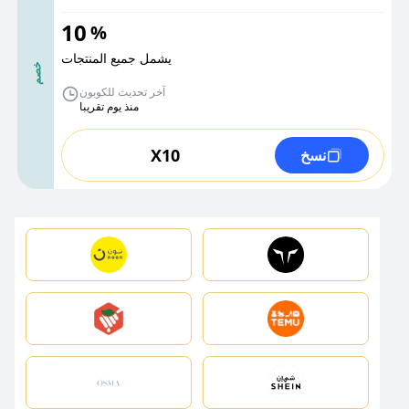
10
%
يشمل جميع المنتجات
خصم
آخر تحديث للكوبون
منذ يوم تقريبا
X10
نسخ