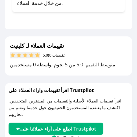
صحصح.
من خلال خدمة العملاء.
- تابع حسابنا الرسمي على تويتر وقم بتفعيل زر
التنبيهات.
- قم بتفعيل إشعارات تطبيق صحصح ليصلك كل
جديد.
تقييمات العملاء لـ كلينيت
مع صحصح، تسوق بذكاء ووفّر على كل مشترياتك مع
(0 تقييمات)
5.0
كوبونات خصم حصرية من كلينيت!
متوسط التقييم: 5.0 من 5 نجوم بواسطة 0 مستخدمين
اقرأ تقييمات واراء العملاء على Trustpilot
اقرأ تقييمات العملاء الأصلية والتقييمات من المشترين المتحققين.
اكتشف ما يعتقده المستخدمون الحقيقيون حول خدمتنا وتعلم من
تجاربهم.
اطلع على آراء عملائنا على Trustpilot