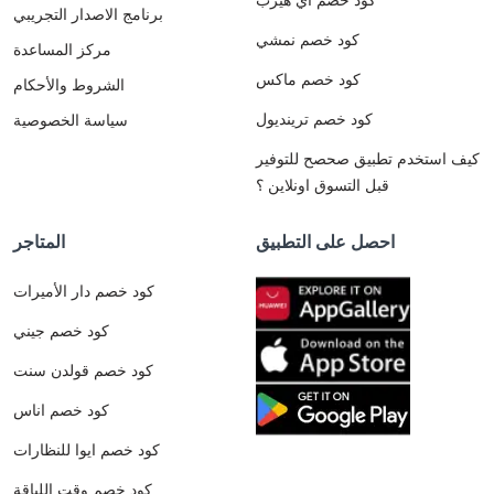
برنامج الاصدار التجريبي
كود خصم نمشي
مركز المساعدة
كود خصم ماكس
الشروط والأحكام
كود خصم ترينديول
سياسة الخصوصية
كيف استخدم تطبيق صحصح للتوفير
قبل التسوق اونلاين ؟
احصل على التطبيق
المتاجر
كود خصم دار الأميرات
كود خصم جيني
كود خصم قولدن سنت
كود خصم اناس
كود خصم ايوا للنظارات
كود خصم وقت اللياقة