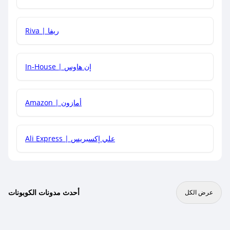
هل يمكنني جمع كود خصم مع العروض الأخرى؟
Riva | ريفا
In-House | إن هاوس
Amazon | أمازون
Ali Express | علي إكسبريس
أحدث مدونات الكوبونات
عرض الكل