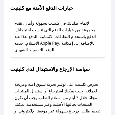
خيارات الدفع الآمنة مع كلينيت
### ماذا أفعل إذا لم يعمل كود الخصم؟
لا تقلق! يمكنك التواصل مع فريق دعم صحصح عبر
الرسائل الخاصة على تويتر أو البريد الإلكتروني،
لإتمام طلباتك في كلينيت بسهولة وأمان، نقدم
وسنقوم بحل المشكلة في أسرع وقت ممكن.
مجموعة من خيارات الدفع التي تناسب احتياجاتك:
الدفع باستخدام البطاقات الائتمانية، الدفع نقدًا عند
### ماذا أفعل إذا لم أجد كود خصم لمتجري
الاستلام، خدمة Apple Pay، بالإضافة إلى إمكانية
الدفع بالتقسيط الشهري.
المفضل؟
في حال عدم توفر كوبونات لمتجرك المفضل، يمكنك
مراسلتنا مباشرة وسنعمل على توفير الكوبونات في
سياسة الإرجاع والاستبدال لدى كلينيت
أسرع وقت ممكن.
### كيف تحصل على كوبونات خصم حصرية من
يحرص كلينيت على توفير تجربة تسوق آمنة ومريحة
كلينيت؟
لعملائه، حيث يمكنك استرجاع أو استبدال المنتجات
للحصول على كوبونات وخصومات حصرية، قم بما
مجانًا خلال 7 أيام من استلام الطلب. يجب أن تكون
يلي:
المنتجات بحالتها الأصلية وغير مستخدمة. يمكنك
- اضغط على أيقونة متابعة لمتجر كلينيت في تطبيق
تقديم طلب الإرجاع بسهولة عبر موقعنا الإلكتروني أو