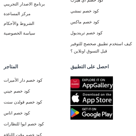
برنامج الاصدار التجريبي
كود خصم نمشي
مركز المساعدة
كود خصم ماكس
الشروط والأحكام
كود خصم ترينديول
سياسة الخصوصية
كيف استخدم تطبيق صحصح للتوفير
قبل التسوق اونلاين ؟
احصل على التطبيق
المتاجر
كود خصم دار الأميرات
كود خصم جيني
كود خصم قولدن سنت
كود خصم اناس
كود خصم ايوا للنظارات
كود خصم وقت اللياقة