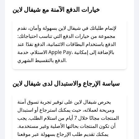
خيارات الدفع الآمنة مع شيفال لاين
### ماذا أفعل إذا لم يعمل كود الخصم؟
لا تقلق! يمكنك التواصل مع فريق دعم صحصح عبر
الرسائل الخاصة على تويتر أو البريد الإلكتروني،
لإتمام طلباتك في شيفال لاين بسهولة وأمان، نقدم
وسنقوم بحل المشكلة في أسرع وقت ممكن.
مجموعة من خيارات الدفع التي تناسب احتياجاتك:
الدفع باستخدام البطاقات الائتمانية، الدفع نقدًا عند
### ماذا أفعل إذا لم أجد كود خصم لمتجري
الاستلام، خدمة Apple Pay، بالإضافة إلى إمكانية
الدفع بالتقسيط الشهري.
المفضل؟
في حال عدم توفر كوبونات لمتجرك المفضل، يمكنك
مراسلتنا مباشرة وسنعمل على توفير الكوبونات في
سياسة الإرجاع والاستبدال لدى شيفال لاين
أسرع وقت ممكن.
### كيف تحصل على كوبونات خصم حصرية من
يحرص شيفال لاين على توفير تجربة تسوق آمنة
شيفال لاين؟
ومريحة لعملائه، حيث يمكنك استرجاع أو استبدال
للحصول على كوبونات وخصومات حصرية، قم بما
المنتجات مجانًا خلال 7 أيام من استلام الطلب. يجب
يلي:
أن تكون المنتجات بحالتها الأصلية وغير مستخدمة.
- اضغط على أيقونة متابعة لمتجر شيفال لاين في
يمكنك تقديم طلب الإرجاع بسهولة عبر موقعنا