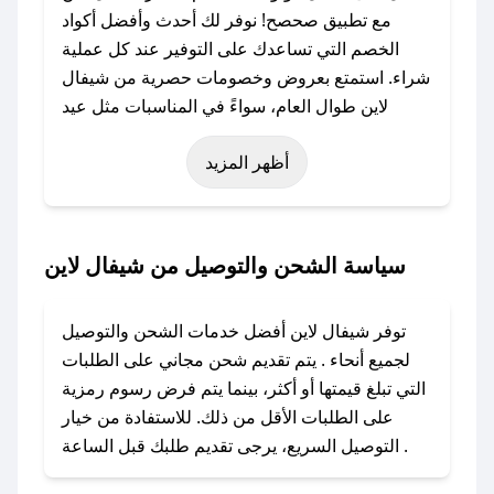
مع تطبيق صحصح! نوفر لك أحدث وأفضل أكواد
الخصم التي تساعدك على التوفير عند كل عملية
شراء. استمتع بعروض وخصومات حصرية من شيفال
لاين طوال العام، سواءً في المناسبات مثل عيد
الفطر، عيد الأضحى، الجمعة البيضاء (شهر نوفمبر)،
أظهر المزيد
رمضان، اليوم الوطني، يوم التأسيس، أو حتى عروض
خاصة أخرى.
### كيف تحصل على كود خصم من شيفال لاين؟
سياسة الشحن والتوصيل من شيفال لاين
باستخدام تطبيق صحصح، يمكنك العثور بسهولة على
كود خصم شيفال لاين. وفي حال عدم توفر الكوبون،
توفر شيفال لاين أفضل خدمات الشحن والتوصيل
تواصل معنا عبر تويتر أو البريد الإلكتروني لإضافته
لجميع أنحاء . يتم تقديم شحن مجاني على الطلبات
بسرعة.
التي تبلغ قيمتها أو أكثر، بينما يتم فرض رسوم رمزية
على الطلبات الأقل من ذلك. للاستفادة من خيار
### كيفية استخدام كود خصم شيفال لاين؟
التوصيل السريع، يرجى تقديم طلبك قبل الساعة .
1. انسخ كود الخصم من تطبيق صحصح.
2. الصقه في خانة الدفع عند التسوق من شيفال لاين.