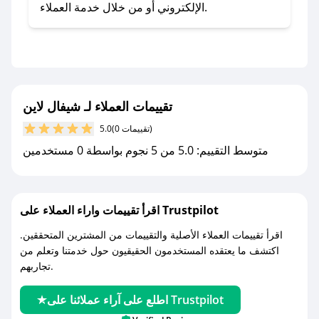
تطبيق صحصح.
الإلكتروني أو من خلال خدمة العملاء.
- تابع حسابنا الرسمي على تويتر وقم بتفعيل زر
التنبيهات.
- قم بتفعيل إشعارات تطبيق صحصح ليصلك كل
جديد.
تقييمات العملاء لـ شيفال لاين
مع صحصح، تسوق بذكاء ووفّر على كل مشترياتك مع
(0 تقييمات)
5.0
كوبونات خصم حصرية من شيفال لاين!
متوسط التقييم: 5.0 من 5 نجوم بواسطة 0 مستخدمين
اقرأ تقييمات واراء العملاء على Trustpilot
اقرأ تقييمات العملاء الأصلية والتقييمات من المشترين المتحققين.
اكتشف ما يعتقده المستخدمون الحقيقيون حول خدمتنا وتعلم من
تجاربهم.
اطلع على آراء عملائنا على Trustpilot