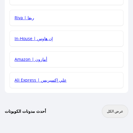
هل يمكنني جمع كود خصم مع العروض الأخرى؟
Riva | ريفا
In-House | إن هاوس
Amazon | أمازون
Ali Express | علي إكسبريس
أحدث مدونات الكوبونات
عرض الكل