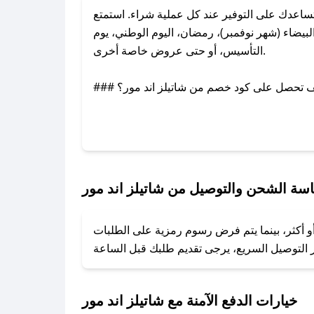
اعدك على التوفير عند كل عملية شراء. استمتع
بيضاء (شهر نوفمبر)، رمضان، اليوم الوطني، يوم
التأسيس، أو حتى عروض خاصة أخرى.
### كيف تحصل على كود خصم من شاتيلز اند مور؟
عبر تويتر أو البريد الإلكتروني لإضافته بسرعة.
### كيفية استخدام كود خصم شاتيلز اند مور؟
1. انسخ كود الخصم من تطبيق صحصح.
2. الصقه في خانة الدفع عند التسوق من شاتيلز اند مور.
سة الشحن والتوصيل من شاتيلز اند مور
### ماذا أفعل إذا لم يعمل كود الخصم؟
أو أكثر، بينما يتم فرض رسوم رمزية على الطلبات
تروني، وسنقوم بحل المشكلة في أسرع وقت ممكن.
### ماذا أفعل إذا لم أجد كود خصم لمتجري المفضل؟
نعمل على توفير الكوبونات في أسرع وقت ممكن.
خيارات الدفع الآمنة مع شاتيلز اند مور