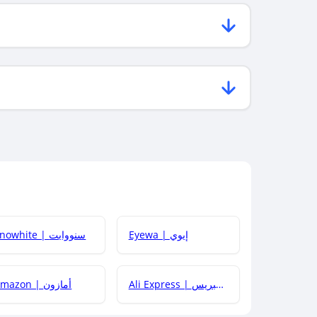
Eyewa | إيوي
Snowhite | سنووايت
Ali Express | علي إكسبريس
Amazon | أمازون