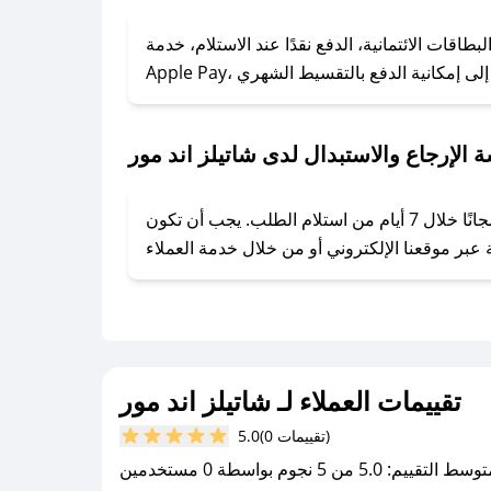
### كيف تحصل على كوبونات خصم حصرية من شاتيلز اند مور؟
ول على كوبونات وخصومات حصرية، قم بما يلي:
اقات الائتمانية، الدفع نقدًا عند الاستلام، خدمة
- اضغط على أيقونة متابعة لمتجر شاتيلز اند مور في تطبيق صحصح.
- تابع حسابنا الرسمي على تويتر وقم بتفعيل زر التنبيهات.
- قم بتفعيل إشعارات تطبيق صحصح ليصلك كل جديد.
 الإرجاع والاستبدال لدى شاتيلز اند مور
يحرص شاتيلز اند مور على توفير تجربة تسوق آمنة ومريحة لعملائه، حيث يمكنك استرجاع أو استبدال المنتجات مجانًا خلال 7 أيام من استلام الطلب. يجب أن تكون
تقييمات العملاء لـ شاتيلز اند مور
(0 تقييمات)
5.0
سط التقييم: 5.0 من 5 نجوم بواسطة 0 مستخدمين