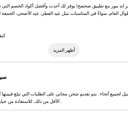
اند مور مع تطبيق صحصح! نوفر لك أحدث وأفضل أكواد الخصم التي تس
العام، سواءً في المناسبات مثل عيد الفطر، عيد الأضحى، الجمعة ال
لى كود خصم شاتيلز اند مور. وفي حال عدم توفر الكوبون، تواصل معنا 
أظهر المزيد
سيا
 لجميع أنحاء . يتم تقديم شحن مجاني على الطلبات التي تبلغ قيمتها 
ل مع فريق دعم صحصح عبر الرسائل الخاصة على تويتر أو البريد الإلك
الأقل من ذلك. للاستفادة من خيار التوصيل السريع، يرجى تقديم طلبك قبل الساعة .
حال عدم توفر كوبونات لمتجرك المفضل، يمكنك مراسلتنا مباشرة وس