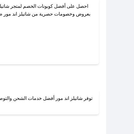
احصل على أفضل كوبونات الخصم لمتجر شاتيلز 
بعروض وخصومات حصرية من شاتيلز اند مور طوال 
باستخدام تطبيق صحصح، يمكنك العثور بسهولة ع
توفر شاتيلز اند مور أفضل خدمات الشحن والتوصيل
لا تقلق! يمكنك التواص
في 