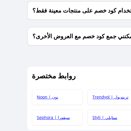
خدام كود خصم على منتجات معينة فقط؟
كنني جمع كود خصم مع العروض الأخرى؟
ما معنى كود خصم ؟
روابط مختصرة
كيف يمكنك استخدام كود الخصم؟
Trendyol | ترينديول
Noon | نون
 أحدث أكواد الخصم والعروض للمتاجر؟
Styli | ستايلي
Sephora | سيفورا