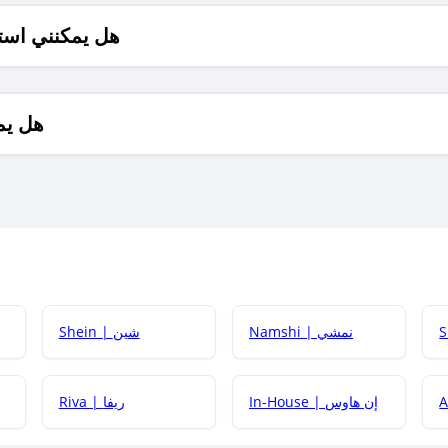
هل يمكنني است
هل يم
Namshi | نمشي
Shein | شين
كيف أحصل على
In-House | إن هاوس
Riva | ريفا