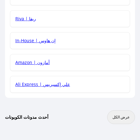
هل يمكنني جمع كود خصم مع العروض الأخرى؟
Riva | ريفا
In-House | إن هاوس
Amazon | أمازون
Ali Express | علي إكسبريس
أحدث مدونات الكوبونات
عرض الكل