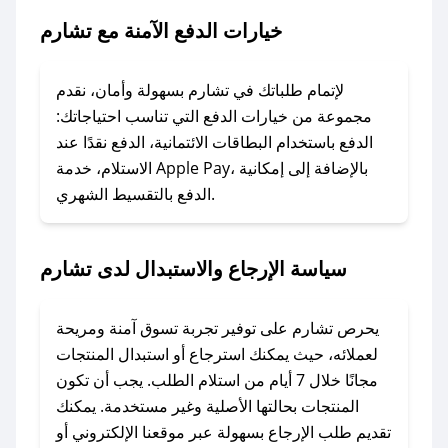
خيارات الدفع الآمنة مع تشارم
### ماذا أفعل إذا لم يعمل كود الخصم؟
لا تقلق! يمكنك التواصل مع فريق دعم صحصح عبر
الرسائل الخاصة على تويتر أو البريد الإلكتروني،
لإتمام طلباتك في تشارم بسهولة وأمان، نقدم
وسنقوم بحل المشكلة في أسرع وقت ممكن.
مجموعة من خيارات الدفع التي تناسب احتياجاتك:
الدفع باستخدام البطاقات الائتمانية، الدفع نقدًا عند
### ماذا أفعل إذا لم أجد كود خصم لمتجري
الاستلام، خدمة Apple Pay، بالإضافة إلى إمكانية
الدفع بالتقسيط الشهري.
المفضل؟
في حال عدم توفر كوبونات لمتجرك المفضل، يمكنك
مراسلتنا مباشرة وسنعمل على توفير الكوبونات في
سياسة الإرجاع والاستبدال لدى تشارم
أسرع وقت ممكن.
### كيف تحصل على كوبونات خصم حصرية من
يحرص تشارم على توفير تجربة تسوق آمنة ومريحة
تشارم؟
لعملائه، حيث يمكنك استرجاع أو استبدال المنتجات
للحصول على كوبونات وخصومات حصرية، قم بما
مجانًا خلال 7 أيام من استلام الطلب. يجب أن تكون
يلي:
المنتجات بحالتها الأصلية وغير مستخدمة. يمكنك
- اضغط على أيقونة متابعة لمتجر تشارم في تطبيق
تقديم طلب الإرجاع بسهولة عبر موقعنا الإلكتروني أو