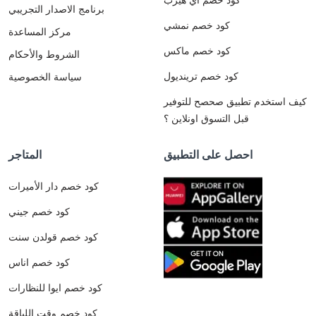
برنامج الاصدار التجريبي
كود خصم نمشي
مركز المساعدة
كود خصم ماكس
الشروط والأحكام
كود خصم ترينديول
سياسة الخصوصية
كيف استخدم تطبيق صحصح للتوفير
قبل التسوق اونلاين ؟
احصل على التطبيق
المتاجر
كود خصم دار الأميرات
كود خصم جيني
كود خصم قولدن سنت
كود خصم اناس
كود خصم ايوا للنظارات
كود خصم وقت اللياقة