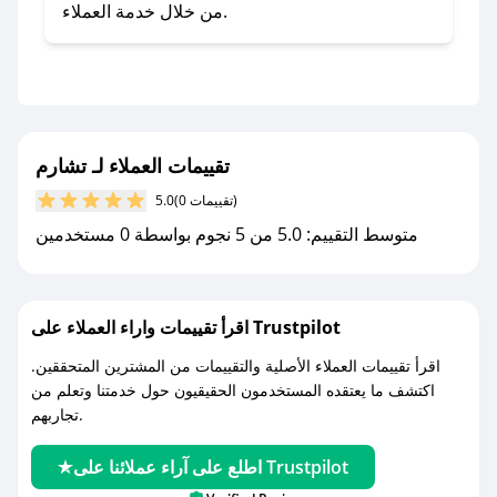
صحصح.
من خلال خدمة العملاء.
- تابع حسابنا الرسمي على تويتر وقم بتفعيل زر
التنبيهات.
- قم بتفعيل إشعارات تطبيق صحصح ليصلك كل
جديد.
تقييمات العملاء لـ تشارم
مع صحصح، تسوق بذكاء ووفّر على كل مشترياتك مع
(0 تقييمات)
5.0
كوبونات خصم حصرية من تشارم!
متوسط التقييم: 5.0 من 5 نجوم بواسطة 0 مستخدمين
اقرأ تقييمات واراء العملاء على Trustpilot
اقرأ تقييمات العملاء الأصلية والتقييمات من المشترين المتحققين.
اكتشف ما يعتقده المستخدمون الحقيقيون حول خدمتنا وتعلم من
تجاربهم.
اطلع على آراء عملائنا على Trustpilot