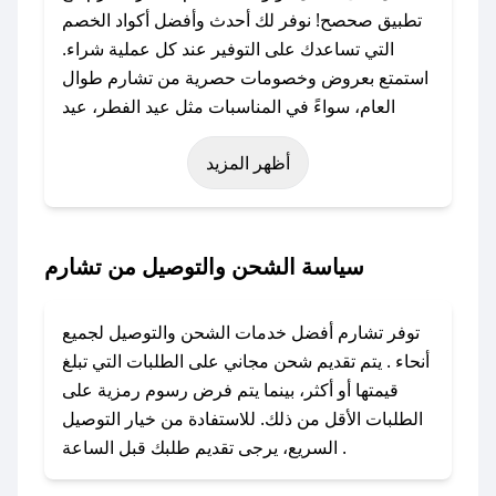
تطبيق صحصح! نوفر لك أحدث وأفضل أكواد الخصم
التي تساعدك على التوفير عند كل عملية شراء.
استمتع بعروض وخصومات حصرية من تشارم طوال
العام، سواءً في المناسبات مثل عيد الفطر، عيد
الأضحى، الجمعة البيضاء (شهر نوفمبر)، رمضان،
أظهر المزيد
اليوم الوطني، يوم التأسيس، أو حتى عروض خاصة
أخرى.
### كيف تحصل على كود خصم من تشارم؟
سياسة الشحن والتوصيل من تشارم
باستخدام تطبيق صحصح، يمكنك العثور بسهولة على
كود خصم تشارم. وفي حال عدم توفر الكوبون،
توفر تشارم أفضل خدمات الشحن والتوصيل لجميع
تواصل معنا عبر تويتر أو البريد الإلكتروني لإضافته
أنحاء . يتم تقديم شحن مجاني على الطلبات التي تبلغ
بسرعة.
قيمتها أو أكثر، بينما يتم فرض رسوم رمزية على
الطلبات الأقل من ذلك. للاستفادة من خيار التوصيل
### كيفية استخدام كود خصم تشارم؟
السريع، يرجى تقديم طلبك قبل الساعة .
1. انسخ كود الخصم من تطبيق صحصح.
2. الصقه في خانة الدفع عند التسوق من تشارم.