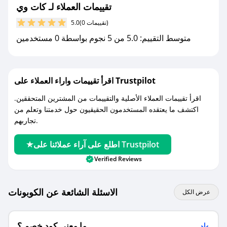
تقييمات العملاء لـ كات وي
مع صحصح، تسوق بذكاء ووفّر على كل مشترياتك مع
(0 تقييمات)
5.0
كوبونات خصم حصرية من كات وي!
متوسط التقييم: 5.0 من 5 نجوم بواسطة 0 مستخدمين
اقرأ تقييمات واراء العملاء على Trustpilot
اقرأ تقييمات العملاء الأصلية والتقييمات من المشترين المتحققين.
اكتشف ما يعتقده المستخدمون الحقيقيون حول خدمتنا وتعلم من
تجاربهم.
اطلع على آراء عملائنا على Trustpilot
Verified Reviews
الاسئلة الشائعة عن الكوبونات
عرض الكل
ما معنى كود خصم ؟