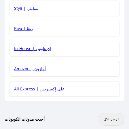
هل يمكنني استخدام كود خصم على منتجات معينة فقط؟
Styli | ستايلي
هل يمكنني جمع كود خصم مع العروض الأخرى؟
Riva | ريفا
In-House | إن هاوس
Amazon | أمازون
Ali Express | علي إكسبريس
أحدث مدونات الكوبونات
عرض الكل