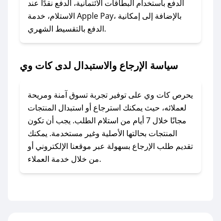
الدفع باستخدام البطاقات الائتمانية، الدفع نقدًا عند
### ماذا أفعل إذا لم أجد كود خصم لمتجري
الاستلام، خدمة Apple Pay، بالإضافة إلى إمكانية
الدفع بالتقسيط الشهري.
المفضل؟
في حال عدم توفر كوبونات لمتجرك المفضل، يمكنك
مراسلتنا مباشرة وسنعمل على توفير الكوبونات في
سياسة الإرجاع والاستبدال لدى كات وي
أسرع وقت ممكن.
### كيف تحصل على كوبونات خصم حصرية من
يحرص كات وي على توفير تجربة تسوق آمنة ومريحة
كات وي؟
لعملائه، حيث يمكنك استرجاع أو استبدال المنتجات
للحصول على كوبونات وخصومات حصرية، قم بما
مجانًا خلال 7 أيام من استلام الطلب. يجب أن تكون
يلي:
المنتجات بحالتها الأصلية وغير مستخدمة. يمكنك
- اضغط على أيقونة متابعة لمتجر كات وي في تطبيق
تقديم طلب الإرجاع بسهولة عبر موقعنا الإلكتروني أو
صحصح.
من خلال خدمة العملاء.
- تابع حسابنا الرسمي على تويتر وقم بتفعيل زر
التنبيهات.
- قم بتفعيل إشعارات تطبيق صحصح ليصلك كل
جديد.