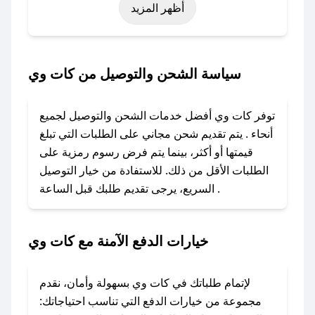
أظهر المزيد
رمضان، اليوم الوطني، يوم التأسيس، أو حتى عروض
خاصة أخرى.
### كيف تحصل على كود خصم من كات وي؟
سياسة الشحن والتوصيل من كات وي
باستخدام تطبيق صحصح، يمكنك العثور بسهولة على
كود خصم كات وي. وفي حال عدم توفر الكوبون،
توفر كات وي أفضل خدمات الشحن والتوصيل لجميع
تواصل معنا عبر تويتر أو البريد الإلكتروني لإضافته
أنحاء . يتم تقديم شحن مجاني على الطلبات التي تبلغ
بسرعة.
قيمتها أو أكثر، بينما يتم فرض رسوم رمزية على
الطلبات الأقل من ذلك. للاستفادة من خيار التوصيل
### كيفية استخدام كود خصم كات وي؟
السريع، يرجى تقديم طلبك قبل الساعة .
1. انسخ كود الخصم من تطبيق صحصح.
2. الصقه في خانة الدفع عند التسوق من كات وي.
خيارات الدفع الآمنة مع كات وي
### ماذا أفعل إذا لم يعمل كود الخصم؟
لا تقلق! يمكنك التواصل مع فريق دعم صحصح عبر
الرسائل الخاصة على تويتر أو البريد الإلكتروني،
لإتمام طلباتك في كات وي بسهولة وأمان، نقدم
وسنقوم بحل المشكلة في أسرع وقت ممكن.
مجموعة من خيارات الدفع التي تناسب احتياجاتك: