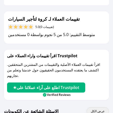
- قم بتفعيل إشعارات تطبيق صحصح ليصلك كل
جديد.
تقييمات العملاء لـ كروة لتأجير السيارات
مع صحصح، تسوق بذكاء ووفّر على كل مشترياتك مع
(0 تقييمات)
5.0
كوبونات خصم حصرية من كروة لتأجير السيارات!
متوسط التقييم: 5.0 من 5 نجوم بواسطة 0 مستخدمين
اقرأ تقييمات واراء العملاء على Trustpilot
اقرأ تقييمات العملاء الأصلية والتقييمات من المشترين المتحققين.
اكتشف ما يعتقده المستخدمون الحقيقيون حول خدمتنا وتعلم من
تجاربهم.
اطلع على آراء عملائنا على Trustpilot
Verified Reviews
الاسئلة الشائعة عن الكوبونات
عرض الكل