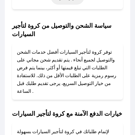
التأسيس، أو حتى عروض خاصة أخرى.
### كيف تحصل على كود خصم من كروة لتأجير
سياسة الشحن والتوصيل من كروة لتأجير
السيارات؟
السيارات
باستخدام تطبيق صحصح، يمكنك العثور بسهولة على
كود خصم كروة لتأجير السيارات. وفي حال عدم
توفر كروة لتأجير السيارات أفضل خدمات الشحن
توفر الكوبون، تواصل معنا عبر تويتر أو البريد
والتوصيل لجميع أنحاء . يتم تقديم شحن مجاني على
الإلكتروني لإضافته بسرعة.
الطلبات التي تبلغ قيمتها أو أكثر، بينما يتم فرض
رسوم رمزية على الطلبات الأقل من ذلك. للاستفادة
### كيفية استخدام كود خصم كروة لتأجير
من خيار التوصيل السريع، يرجى تقديم طلبك قبل
السيارات؟
الساعة .
1. انسخ كود الخصم من تطبيق صحصح.
2. الصقه في خانة الدفع عند التسوق من كروة لتأجير
السيارات.
خيارات الدفع الآمنة مع كروة لتأجير السيارات
### ماذا أفعل إذا لم يعمل كود الخصم؟
لا تقلق! يمكنك التواصل مع فريق دعم صحصح عبر
لإتمام طلباتك في كروة لتأجير السيارات بسهولة