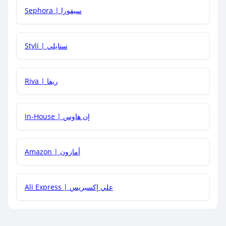
Sephora | سيفورا
هل يمكنني استخدام كود خصم على منتجات معينة فقط؟
Styli | ستايلي
هل يمكنني جمع كود خصم مع العروض الأخرى؟
Riva | ريفا
In-House | إن هاوس
Amazon | أمازون
Ali Express | علي إكسبريس