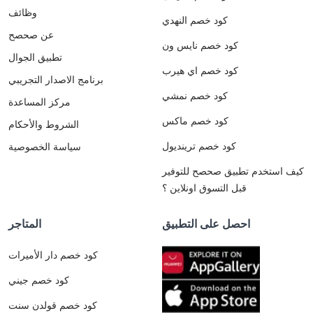
وظائف
كود خصم النهدي
عن صحصح
كود خصم نايس ون
تطبيق الجوال
كود خصم اي هيرب
برنامج الاصدار التجريبي
كود خصم نمشي
مركز المساعدة
كود خصم ماكس
الشروط والأحكام
كود خصم ترينديول
سياسة الخصوصية
كيف استخدم تطبيق صحصح للتوفير
قبل التسوق اونلاين ؟
احصل على التطبيق
المتاجر
كود خصم دار الأميرات
كود خصم جيني
كود خصم قولدن سنت