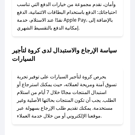
الرسائل الخاصة على تويتر أو البريد الإلكتروني،
وأمان، نقدم مجموعة من خيارات الدفع التي تناسب
وسنقوم بحل المشكلة في أسرع وقت ممكن.
احتياجاتك: الدفع باستخدام البطاقات الائتمانية، الدفع
نقدًا عند الاستلام، خدمة Apple Pay، بالإضافة إلى
### ماذا أفعل إذا لم أجد كود خصم لمتجري
إمكانية الدفع بالتقسيط الشهري.
المفضل؟
في حال عدم توفر كوبونات لمتجرك المفضل، يمكنك
سياسة الإرجاع والاستبدال لدى كروة لتأجير
مراسلتنا مباشرة وسنعمل على توفير الكوبونات في
السيارات
أسرع وقت ممكن.
### كيف تحصل على كوبونات خصم حصرية من
يحرص كروة لتأجير السيارات على توفير تجربة
كروة لتأجير السيارات؟
تسوق آمنة ومريحة لعملائه، حيث يمكنك استرجاع أو
للحصول على كوبونات وخصومات حصرية، قم بما
استبدال المنتجات مجانًا خلال 7 أيام من استلام
يلي:
الطلب. يجب أن تكون المنتجات بحالتها الأصلية وغير
- اضغط على أيقونة متابعة لمتجر كروة لتأجير
مستخدمة. يمكنك تقديم طلب الإرجاع بسهولة عبر
السيارات في تطبيق صحصح.
موقعنا الإلكتروني أو من خلال خدمة العملاء.
- تابع حسابنا الرسمي على تويتر وقم بتفعيل زر
التنبيهات.