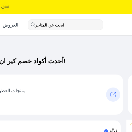
العروض
ابحث عن المتاجر
أحدث أكواد خصم كير ان هير كود خصم حصري لـ كير ان هير الآن!
منتجات العطور
مُوثَّق