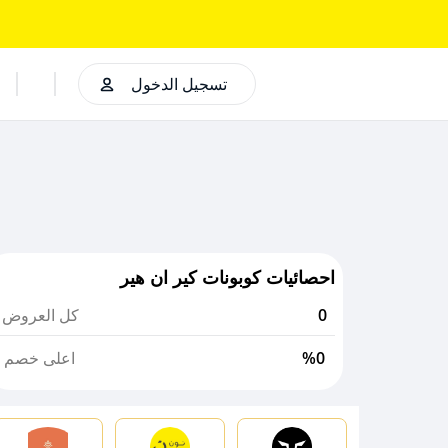
تسجيل الدخول
احصائيات كوبونات كير ان هير
0
كل العروض
%0
اعلى خصم