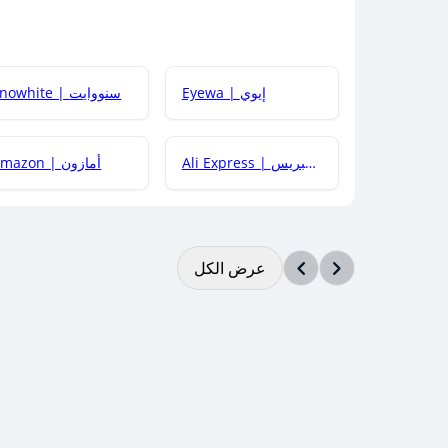
Eyewa | إيوي
Snowhite | سنووايت
Ali Express | علي إكسبريس
Amazon | أمازون
عرض الكل