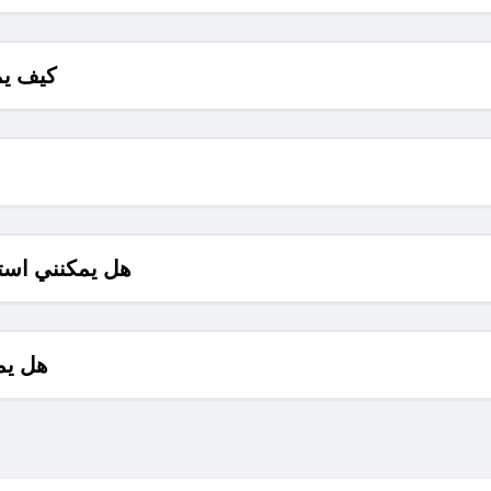
كيف يم
هل يمكنني است
هل يم