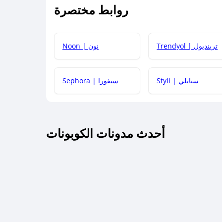
روابط مختصرة
كيف يمكنك استخدام كود الخصم؟
Trendyol | ترينديول
Noon | نون
 أحدث أكواد الخصم والعروض للمتاجر؟
Styli | ستايلي
Sephora | سيفورا
كم مدة صلاحية كود الخصم؟
أحدث مدونات الكوبونات
 توصيل مجاني أو بدون رسوم الشحن ؟
كنني معرفة إذا كان كود الخصم لا يعمل؟