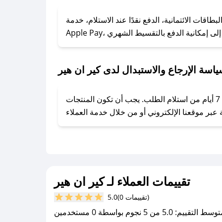
### كيف تحصل على كوبونات خصم حصرية من كير ان هير؟
ول على كوبونات وخصومات حصرية، قم بما يلي:
اقات الائتمانية، الدفع نقدًا عند الاستلام، خدمة
- اضغط على أيقونة متابعة لمتجر كير ان هير في تطبيق صحصح.
- تابع حسابنا الرسمي على تويتر وقم بتفعيل زر التنبيهات.
- قم بتفعيل إشعارات تطبيق صحصح ليصلك كل جديد.
اسة الإرجاع والاستبدال لدى كير ان هير
يحرص كير ان هير على توفير تجربة تسوق آمنة ومريحة لعملائه، حيث يمكنك استرجاع أو استبدال المنتجات مجانًا خلال 7 أيام من استلام الطلب. يجب أن تكون المنتجات
تقييمات العملاء لـ كير ان هير
(0 تقييمات)
5.0
سط التقييم: 5.0 من 5 نجوم بواسطة 0 مستخدمين