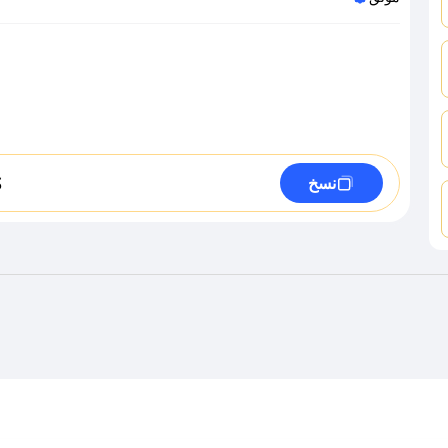
S
نسخ