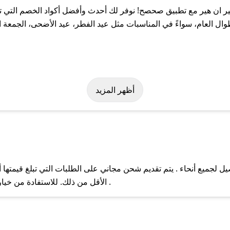
 ان هير مع تطبيق صحصح! نوفر لك أحدث وأفضل أكواد الخصم التي تس
العام، سواءً في المناسبات مثل عيد الفطر، عيد الأضحى، الجمعة الب
لة على كود خصم كير ان هير. وفي حال عدم توفر الكوبون، تواصل معنا 
أظهر المزيد
 لجميع أنحاء . يتم تقديم شحن مجاني على الطلبات التي تبلغ قيمتها 
ل مع فريق دعم صحصح عبر الرسائل الخاصة على تويتر أو البريد الإلك
الأقل من ذلك. للاستفادة من خيار التوصيل السريع، يرجى تقديم طلبك قبل الساعة .
حال عدم توفر كوبونات لمتجرك المفضل، يمكنك مراسلتنا مباشرة وس