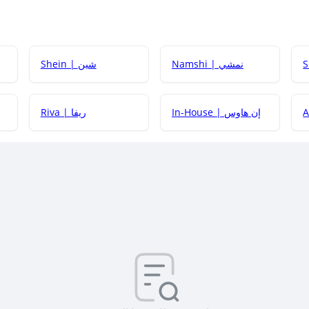
Namshi | نمشي
Shein | شين
كيف أحصل على
In-House | إن هاوس
Riva | ريفا
كيف أحصل على
كيف يم