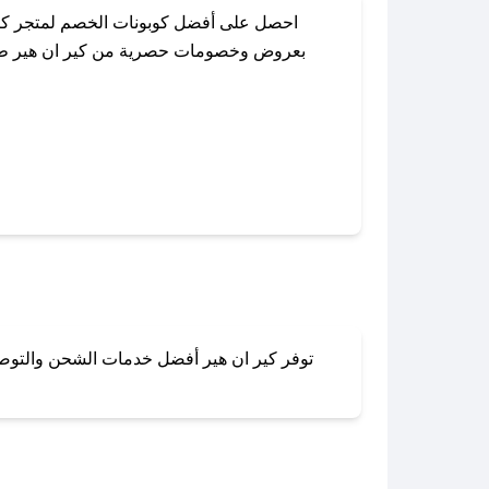
احصل على أفضل كوبونات الخصم لمتجر كير
بعروض وخصومات حصرية من كير ان هير طوال 
باستخدام تطبيق صحصح، يمكنك العثور بسهو
توفر كير ان هير أفضل خدمات الشحن والتوصيل
لا تقلق! يمكنك التواص
في 