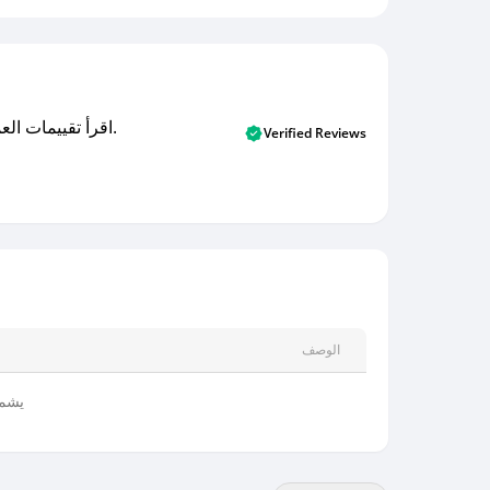
اقرأ تقييمات العملاء الأصلية والتقييمات من المشترين المتحققين. اكتشف ما يعتقده المستخدمون الحقيقيون حول خدمتنا وتعلم من تجاربهم.
Verified Reviews
الوصف
يشمل