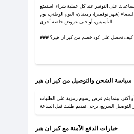
اعدك على التوفير عند كل عملية شراء. استمتع
يضاء (شهر نوفمبر)، رمضان، اليوم الوطني، يوم
التأسيس، أو حتى عروض خاصة أخرى.
### كيف تحصل على كود خصم من كير ان هير؟
عبر تويتر أو البريد الإلكتروني لإضافته بسرعة.
### كيفية استخدام كود خصم كير ان هير؟
1. انسخ كود الخصم من تطبيق صحصح.
2. الصقه في خانة الدفع عند التسوق من كير ان هير.
سياسة الشحن والتوصيل من كير ان هير
### ماذا أفعل إذا لم يعمل كود الخصم؟
أو أكثر، بينما يتم فرض رسوم رمزية على الطلبات
تروني، وسنقوم بحل المشكلة في أسرع وقت ممكن.
### ماذا أفعل إذا لم أجد كود خصم لمتجري المفضل؟
نعمل على توفير الكوبونات في أسرع وقت ممكن.
خيارات الدفع الآمنة مع كير ان هير