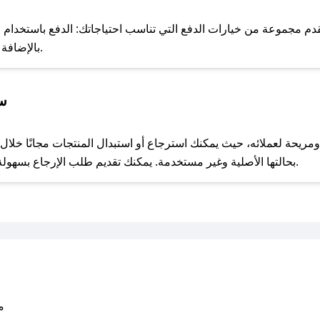
للحص
دم مجموعة من خيارات الدفع التي تناسب احتياجاتك: الدفع باستخدام البط
Apple Pay، بالإضافة إلى إمكانية الدفع بالتقسيط الشهري.
سي
مع صحصح، تسوق بذكاء ووفّر على كل مشترياتك مع كوبونات خصم حصرية من كير ان هير!
بحالتها الأصلية وغير مستخدمة. يمكنك تقديم طلب الإرجاع بسهولة عبر موقعنا الإلكتروني أو من خلال خدمة العملاء.
متو