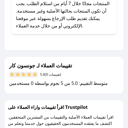
جونسون كار؟
المنتجات مجانًا خلال 7 أيام من استلام الطلب. يجب
للحصول على كوبونات وخصومات حصرية، قم بما
أن تكون المنتجات بحالتها الأصلية وغير مستخدمة.
يلي:
يمكنك تقديم طلب الإرجاع بسهولة عبر موقعنا
- اضغط على أيقونة متابعة لمتجر جونسون كار في
الإلكتروني أو من خلال خدمة العملاء.
تطبيق صحصح.
- تابع حسابنا الرسمي على تويتر وقم بتفعيل زر
التنبيهات.
- قم بتفعيل إشعارات تطبيق صحصح ليصلك كل
جديد.
تقييمات العملاء لـ جونسون كار
(0 تقييمات)
5.0
مع صحصح، تسوق بذكاء ووفّر على كل مشترياتك مع
متوسط التقييم: 5.0 من 5 نجوم بواسطة 0 مستخدمين
كوبونات خصم حصرية من جونسون كار!
اقرأ تقييمات واراء العملاء على Trustpilot
اقرأ تقييمات العملاء الأصلية والتقييمات من المشترين المتحققين.
اكتشف ما يعتقده المستخدمون الحقيقيون حول خدمتنا وتعلم من