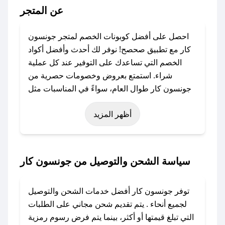
عن المتجر
احصل على أفضل كوبونات الخصم لمتجر جونسون
كار مع تطبيق صحصح! نوفر لك أحدث وأفضل أكواد
الخصم التي تساعدك على التوفير عند كل عملية
شراء. استمتع بعروض وخصومات حصرية من
جونسون كار طوال العام، سواءً في المناسبات مثل
عيد الفطر، عيد الأضحى، الجمعة البيضاء (شهر
أظهر المزيد
نوفمبر)، رمضان، اليوم الوطني، يوم التأسيس، أو
حتى عروض خاصة أخرى.
### كيف تحصل على كود خصم من جونسون كار؟
سياسة الشحن والتوصيل من جونسون كار
باستخدام تطبيق صحصح، يمكنك العثور بسهولة على
كود خصم جونسون كار. وفي حال عدم توفر
توفر جونسون كار أفضل خدمات الشحن والتوصيل
الكوبون، تواصل معنا عبر تويتر أو البريد الإلكتروني
لجميع أنحاء . يتم تقديم شحن مجاني على الطلبات
لإضافته بسرعة.
التي تبلغ قيمتها أو أكثر، بينما يتم فرض رسوم رمزية