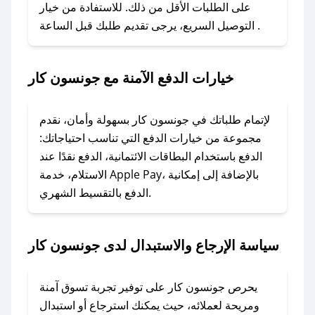
على الطلبات الأقل من ذلك. للاستفادة من خيار
### كيفية استخدام كود خصم جونسون كار؟
التوصيل السريع، يرجى تقديم طلبك قبل الساعة .
1. انسخ كود الخصم من تطبيق صحصح.
2. الصقه في خانة الدفع عند التسوق من جونسون
كار.
خيارات الدفع الآمنة مع جونسون كار
### ماذا أفعل إذا لم يعمل كود الخصم؟
لا تقلق! يمكنك التواصل مع فريق دعم صحصح عبر
لإتمام طلباتك في جونسون كار بسهولة وأمان، نقدم
الرسائل الخاصة على تويتر أو البريد الإلكتروني،
مجموعة من خيارات الدفع التي تناسب احتياجاتك:
وسنقوم بحل المشكلة في أسرع وقت ممكن.
الدفع باستخدام البطاقات الائتمانية، الدفع نقدًا عند
الاستلام، خدمة Apple Pay، بالإضافة إلى إمكانية
الدفع بالتقسيط الشهري.
### ماذا أفعل إذا لم أجد كود خصم لمتجري
المفضل؟
في حال عدم توفر كوبونات لمتجرك المفضل، يمكنك
سياسة الإرجاع والاستبدال لدى جونسون كار
مراسلتنا مباشرة وسنعمل على توفير الكوبونات في
أسرع وقت ممكن.
يحرص جونسون كار على توفير تجربة تسوق آمنة
### كيف تحصل على كوبونات خصم حصرية من
ومريحة لعملائه، حيث يمكنك استرجاع أو استبدال