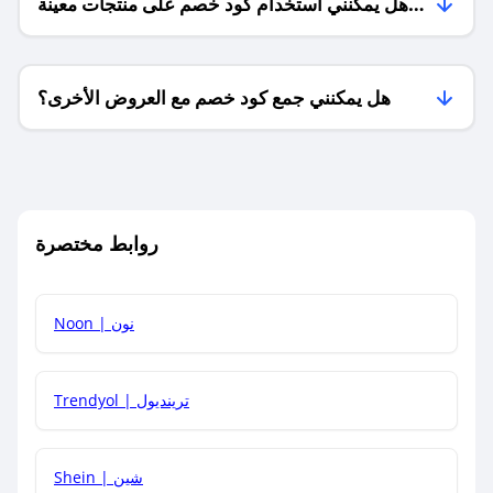
هل يمكنني استخدام كود خصم على منتجات معينة
فقط؟
هل يمكنني جمع كود خصم مع العروض الأخرى؟
ما معنى كود خصم ؟
روابط مختصرة
كيف يمكنك استخدام كود الخصم؟
Noon | نون
كيف أحصل على أحدث أكواد الخصم والعروض للمتاجر؟
Trendyol | ترينديول
كم مدة صلاحية كود الخصم؟
Shein | شين