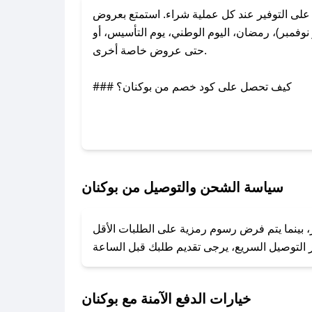
لى التوفير عند كل عملية شراء. استمتع بعروض
وفمبر)، رمضان، اليوم الوطني، يوم التأسيس، أو
حتى عروض خاصة أخرى.
### كيف تحصل على كود خصم من بوكنان؟
عبر تويتر أو البريد الإلكتروني لإضافته بسرعة.
### كيفية استخدام كود خصم بوكنان؟
1. انسخ كود الخصم من تطبيق صحصح.
2. الصقه في خانة الدفع عند التسوق من بوكنان.
سياسة الشحن والتوصيل من بوكنان
### ماذا أفعل إذا لم يعمل كود الخصم؟
ر، بينما يتم فرض رسوم رمزية على الطلبات الأقل
تروني، وسنقوم بحل المشكلة في أسرع وقت ممكن.
### ماذا أفعل إذا لم أجد كود خصم لمتجري المفضل؟
نعمل على توفير الكوبونات في أسرع وقت ممكن.
خيارات الدفع الآمنة مع بوكنان