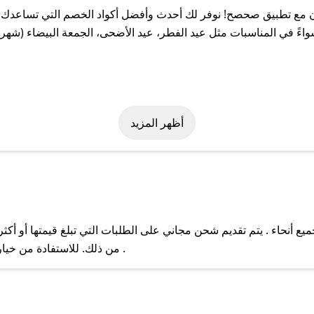
 مع تطبيق صحصح! نوفر لك أحدث وأفضل أكواد الخصم التي تساعدك ع
ً في المناسبات مثل عيد الفطر، عيد الأضحى، الجمعة البيضاء (شهر ن
سهولة على كود خصم بوكنان. وفي حال عدم توفر الكوبون، تواصل معنا 
أظهر المزيد
 أنحاء . يتم تقديم شحن مجاني على الطلبات التي تبلغ قيمتها أو أكث
ل مع فريق دعم صحصح عبر الرسائل الخاصة على تويتر أو البريد الإلك
من ذلك. للاستفادة من خيار التوصيل السريع، يرجى تقديم طلبك قبل الساعة .
حال عدم توفر كوبونات لمتجرك المفضل، يمكنك مراسلتنا مباشرة وس