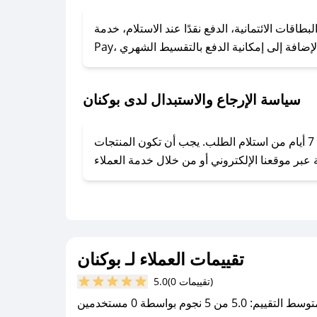
### كيف تحصل على كوبونات خصم حصرية من بوكنان؟
ول على كوبونات وخصومات حصرية، قم بما يلي:
الائتمانية، الدفع نقدًا عند الاستلام، خدمة Apple
- اضغط على أيقونة متابعة لمتجر بوكنان في تطبيق صحصح.
- تابع حسابنا الرسمي على تويتر وقم بتفعيل زر التنبيهات.
- قم بتفعيل إشعارات تطبيق صحصح ليصلك كل جديد.
سياسة الإرجاع والاستبدال لدى بوكنان
يحرص بوكنان على توفير تجربة تسوق آمنة ومريحة لعملائه، حيث يمكنك استرجاع أو استبدال المنتجات مجانًا خلال 7 أيام من استلام الطلب. يجب أن تكون المنتجات
تقييمات العملاء لـ بوكنان
(0 تقييمات)
5.0
سط التقييم: 5.0 من 5 نجوم بواسطة 0 مستخدمين