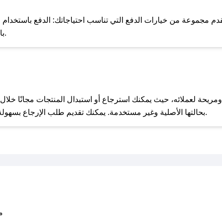
للحص
 مجموعة من خيارات الدفع التي تناسب احتياجاتك: الدفع باستخدام البطاقات 
Pay، بالإضافة إلى إمكانية الدفع بالتقسيط الشهري.
مع صحصح، تسوق بذكاء ووفّر على كل مشترياتك مع كوبونات خصم حصرية من بوكنان!
بحالتها الأصلية وغير مستخدمة. يمكنك تقديم طلب الإرجاع بسهولة عبر موقعنا الإلكتروني أو من خلال خدمة العملاء.
متو