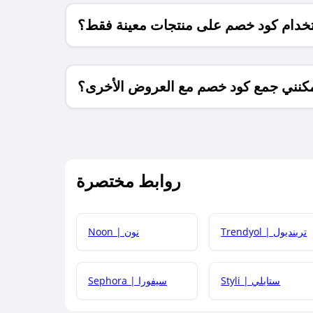
خدام كود خصم على منتجات معينة فقط؟
كنني جمع كود خصم مع العروض الأخرى؟
ما معنى كود خصم ؟
روابط مختصرة
كيف يمكنك استخدام كود الخصم؟
Trendyol | ترينديول
Noon | نون
 أحدث أكواد الخصم والعروض للمتاجر؟
Styli | ستايلي
Sephora | سيفورا