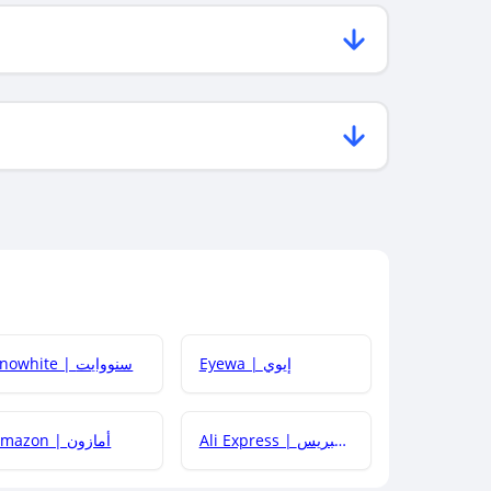
Eyewa | إيوي
Snowhite | سنووايت
Ali Express | علي إكسبريس
Amazon | أمازون