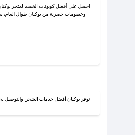
احصل على أفضل كوبونات الخصم لمتجر بوكنان
وخصومات حصرية من بوكنان طوال العام، سواء
باستخدام تطبيق صحصح، يمكنك العثور ب
توفر بوكنان أفضل خدمات الشحن والتوصيل لجميع
لا تقلق! يمكنك التواص
في 