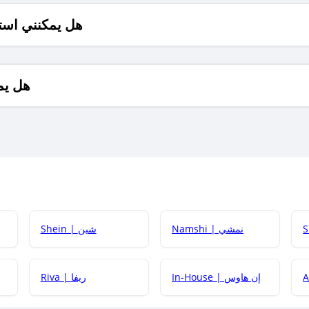
هل يمكنني است
هل يم
Namshi | نمشي
Shein | شين
كيف أحصل على
In-House | إن هاوس
Riva | ريفا