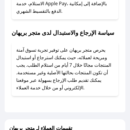
الاستلام، خدمة Apple Pay، بالإضافة إلى إمكانية
الدفع بالتقسيط الشهري.
### ماذا أفعل إذا لم أجد كود خصم لمتجري
المفضل؟
في حال عدم توفر كوبونات لمتجرك المفضل، يمكنك
سياسة الإرجاع والاستبدال لدى متجر بريهان
مراسلتنا مباشرة وسنعمل على توفير الكوبونات في
أسرع وقت ممكن.
يحرص متجر بريهان على توفير تجربة تسوق آمنة
### كيف تحصل على كوبونات خصم حصرية من
ومريحة لعملائه، حيث يمكنك استرجاع أو استبدال
متجر بريهان؟
المنتجات مجانًا خلال 7 أيام من استلام الطلب. يجب
للحصول على كوبونات وخصومات حصرية، قم بما
أن تكون المنتجات بحالتها الأصلية وغير مستخدمة.
يلي:
يمكنك تقديم طلب الإرجاع بسهولة عبر موقعنا
- اضغط على أيقونة متابعة لمتجر متجر بريهان في
الإلكتروني أو من خلال خدمة العملاء.
تطبيق صحصح.
- تابع حسابنا الرسمي على تويتر وقم بتفعيل زر
التنبيهات.
- قم بتفعيل إشعارات تطبيق صحصح ليصلك كل
جديد.
تقييمات العملاء لـ متجر بريهان