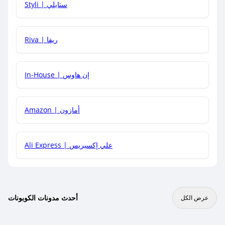
Styli | ستايلي
هل يمكنني جمع كود خصم مع العروض الأخرى؟
Riva | ريفا
In-House | إن هاوس
Amazon | أمازون
Ali Express | علي إكسبريس
أحدث مدونات الكوبونات
عرض الكل