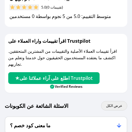
(0 تقييمات)
5.0
مع صحصح، تسوق بذكاء ووفّر على كل مشترياتك مع
متوسط التقييم: 5.0 من 5 نجوم بواسطة 0 مستخدمين
كوبونات خصم حصرية من متجر بريهان!
اقرأ تقييمات واراء العملاء على Trustpilot
اقرأ تقييمات العملاء الأصلية والتقييمات من المشترين المتحققين.
اكتشف ما يعتقده المستخدمون الحقيقيون حول خدمتنا وتعلم من
تجاربهم.
اطلع على آراء عملائنا على Trustpilot
Verified Reviews
الاسئلة الشائعة عن الكوبونات
عرض الكل
ما معنى كود خصم ؟