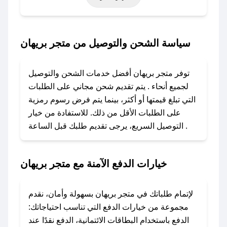
حتى عروض خاصة أخرى.
### كيف تحصل على كود خصم من متجر بريهان؟
سياسة الشحن والتوصيل من متجر بريهان
باستخدام تطبيق صحصح، يمكنك العثور بسهولة على
كود خصم متجر بريهان. وفي حال عدم توفر الكوبون،
توفر متجر بريهان أفضل خدمات الشحن والتوصيل
تواصل معنا عبر تويتر أو البريد الإلكتروني لإضافته
لجميع أنحاء . يتم تقديم شحن مجاني على الطلبات
بسرعة.
التي تبلغ قيمتها أو أكثر، بينما يتم فرض رسوم رمزية
على الطلبات الأقل من ذلك. للاستفادة من خيار
### كيفية استخدام كود خصم متجر بريهان؟
التوصيل السريع، يرجى تقديم طلبك قبل الساعة .
1. انسخ كود الخصم من تطبيق صحصح.
2. الصقه في خانة الدفع عند التسوق من متجر
بريهان.
خيارات الدفع الآمنة مع متجر بريهان
### ماذا أفعل إذا لم يعمل كود الخصم؟
لا تقلق! يمكنك التواصل مع فريق دعم صحصح عبر
لإتمام طلباتك في متجر بريهان بسهولة وأمان، نقدم
الرسائل الخاصة على تويتر أو البريد الإلكتروني،
مجموعة من خيارات الدفع التي تناسب احتياجاتك:
وسنقوم بحل المشكلة في أسرع وقت ممكن.
الدفع باستخدام البطاقات الائتمانية، الدفع نقدًا عند