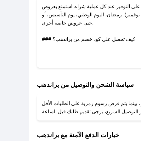
ى التوفير عند كل عملية شراء. استمتع بعروض
وفمبر)، رمضان، اليوم الوطني، يوم التأسيس، أو
حتى عروض خاصة أخرى.
### كيف تحصل على كود خصم من براندهب؟
بر تويتر أو البريد الإلكتروني لإضافته بسرعة.
### كيفية استخدام كود خصم براندهب؟
1. انسخ كود الخصم من تطبيق صحصح.
2. الصقه في خانة الدفع عند التسوق من براندهب.
سياسة الشحن والتوصيل من براندهب
### ماذا أفعل إذا لم يعمل كود الخصم؟
، بينما يتم فرض رسوم رمزية على الطلبات الأقل
تروني، وسنقوم بحل المشكلة في أسرع وقت ممكن.
### ماذا أفعل إذا لم أجد كود خصم لمتجري المفضل؟
نعمل على توفير الكوبونات في أسرع وقت ممكن.
خيارات الدفع الآمنة مع براندهب