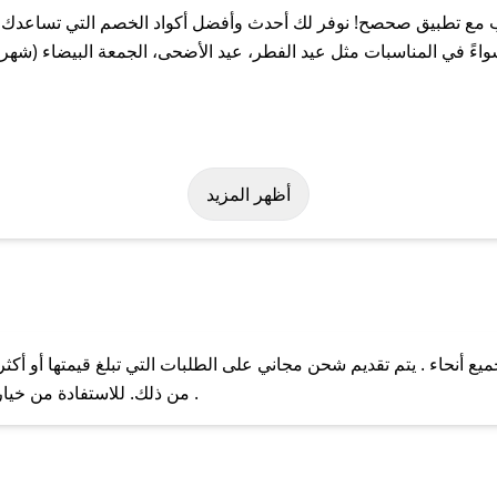
مع تطبيق صحصح! نوفر لك أحدث وأفضل أكواد الخصم التي تساعدك عل
 في المناسبات مثل عيد الفطر، عيد الأضحى، الجمعة البيضاء (شهر ن
هولة على كود خصم براندهب. وفي حال عدم توفر الكوبون، تواصل معنا ع
أظهر المزيد
أنحاء . يتم تقديم شحن مجاني على الطلبات التي تبلغ قيمتها أو أكثر
ل مع فريق دعم صحصح عبر الرسائل الخاصة على تويتر أو البريد الإلك
من ذلك. للاستفادة من خيار التوصيل السريع، يرجى تقديم طلبك قبل الساعة .
حال عدم توفر كوبونات لمتجرك المفضل، يمكنك مراسلتنا مباشرة وس