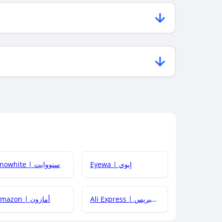
Eyewa | إيوي
Snowhite | سنووايت
Ali Express | علي إكسبريس
Amazon | أمازون