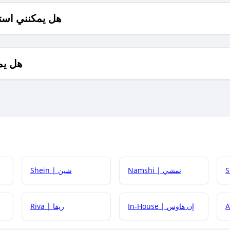
هل يمكنني است
هل يم
Namshi | نمشي
Shein | شين
كيف أحصل على
In-House | إن هاوس
Riva | ريفا