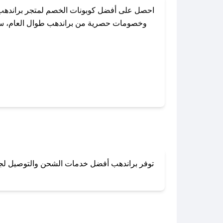
احصل على أفضل كوبونات الخصم لمتجر براندهب 
وخصومات حصرية من براندهب طوال العام، سواءً
باستخدام تطبيق صحصح، يمكنك العثور بس
توفر براندهب أفضل خدمات الشحن والتوصيل لجميع 
لا تقلق! يمكنك التواص
في 