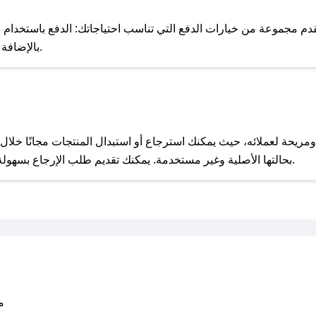
للحص
م مجموعة من خيارات الدفع التي تناسب احتياجاتك: الدفع باستخدام البطا
Apple Pay، بالإضافة إلى إمكانية الدفع بالتقسيط الشهري.
مع صحصح، تسوق بذكاء ووفّر على كل مشترياتك مع كوبونات خصم حصرية من براندهب!
بحالتها الأصلية وغير مستخدمة. يمكنك تقديم طلب الإرجاع بسهولة عبر موقعنا الإلكتروني أو من خلال خدمة العملاء.
متو