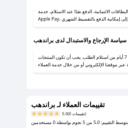
### كيف تحصل على كوبونات خصم حصرية من براندهب؟
ول على كوبونات وخصومات حصرية، قم بما يلي:
قات الائتمانية، الدفع نقدًا عند الاستلام، خدمة
- اضغط على أيقونة متابعة لمتجر براندهب في تطبيق صحصح.
- تابع حسابنا الرسمي على تويتر وقم بتفعيل زر التنبيهات.
- قم بتفعيل إشعارات تطبيق صحصح ليصلك كل جديد.
سياسة الإرجاع والاستبدال لدى براندهب
يحرص براندهب على توفير تجربة تسوق آمنة ومريحة لعملائه، حيث يمكنك استرجاع أو استبدال المنتجات مجانًا خلال 7 أيام من استلام الطلب. يجب أن تكون المنتجات
تقييمات العملاء لـ براندهب
(0 تقييمات)
5.0
سط التقييم: 5.0 من 5 نجوم بواسطة 0 مستخدمين