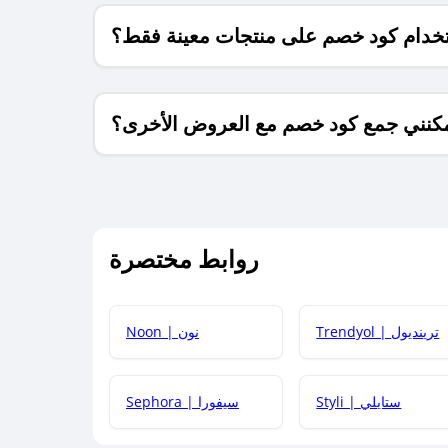
خدام كود خصم على منتجات معينة فقط؟
كنني جمع كود خصم مع العروض الأخرى؟
ما معنى كود خصم ؟
روابط مختصرة
كيف يمكنك استخدام كود الخصم؟
Trendyol | ترينديول
Noon | نون
 أحدث أكواد الخصم والعروض للمتاجر؟
Styli | ستايلي
Sephora | سيفورا