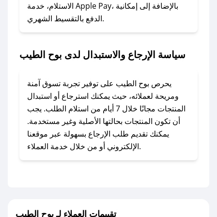
### ماذا أفعل إذا لم أجد كود خصم لمتجري
الاستلام، خدمة Apple Pay، بالإضافة إلى إمكانية
الدفع بالتقسيط الشهري.
المفضل؟
في حال عدم توفر كوبونات لمتجرك المفضل، يمكنك
مراسلتنا مباشرة وسنعمل على توفير الكوبونات في
سياسة الإرجاع والاستبدال لدى بوح الطيب
أسرع وقت ممكن.
### كيف تحصل على كوبونات خصم حصرية من بوح
يحرص بوح الطيب على توفير تجربة تسوق آمنة
الطيب؟
ومريحة لعملائه، حيث يمكنك استرجاع أو استبدال
للحصول على كوبونات وخصومات حصرية، قم بما
المنتجات مجانًا خلال 7 أيام من استلام الطلب. يجب
يلي:
أن تكون المنتجات بحالتها الأصلية وغير مستخدمة.
- اضغط على أيقونة متابعة لمتجر بوح الطيب في
يمكنك تقديم طلب الإرجاع بسهولة عبر موقعنا
تطبيق صحصح.
الإلكتروني أو من خلال خدمة العملاء.
- تابع حسابنا الرسمي على تويتر وقم بتفعيل زر
التنبيهات.
- قم بتفعيل إشعارات تطبيق صحصح ليصلك كل
جديد.
تقييمات العملاء لـ بوح الطيب