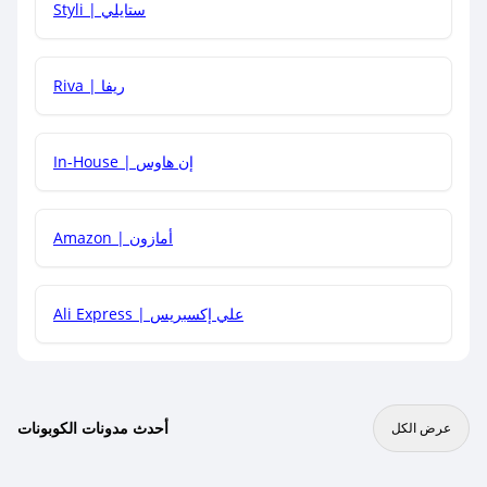
Styli | ستايلي
هل يمكنني جمع كود خصم مع العروض الأخرى؟
Riva | ريفا
In-House | إن هاوس
Amazon | أمازون
Ali Express | علي إكسبريس
أحدث مدونات الكوبونات
عرض الكل