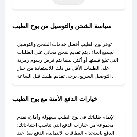
خاصة أخرى.
### كيف تحصل على كود خصم من بوح الطيب؟
سياسة الشحن والتوصيل من بوح الطيب
باستخدام تطبيق صحصح، يمكنك العثور بسهولة على
كود خصم بوح الطيب. وفي حال عدم توفر الكوبون،
توفر بوح الطيب أفضل خدمات الشحن والتوصيل
تواصل معنا عبر تويتر أو البريد الإلكتروني لإضافته
لجميع أنحاء . يتم تقديم شحن مجاني على الطلبات
بسرعة.
التي تبلغ قيمتها أو أكثر، بينما يتم فرض رسوم رمزية
على الطلبات الأقل من ذلك. للاستفادة من خيار
### كيفية استخدام كود خصم بوح الطيب؟
التوصيل السريع، يرجى تقديم طلبك قبل الساعة .
1. انسخ كود الخصم من تطبيق صحصح.
2. الصقه في خانة الدفع عند التسوق من بوح الطيب.
خيارات الدفع الآمنة مع بوح الطيب
### ماذا أفعل إذا لم يعمل كود الخصم؟
لا تقلق! يمكنك التواصل مع فريق دعم صحصح عبر
الرسائل الخاصة على تويتر أو البريد الإلكتروني،
لإتمام طلباتك في بوح الطيب بسهولة وأمان، نقدم
وسنقوم بحل المشكلة في أسرع وقت ممكن.
مجموعة من خيارات الدفع التي تناسب احتياجاتك:
الدفع باستخدام البطاقات الائتمانية، الدفع نقدًا عند