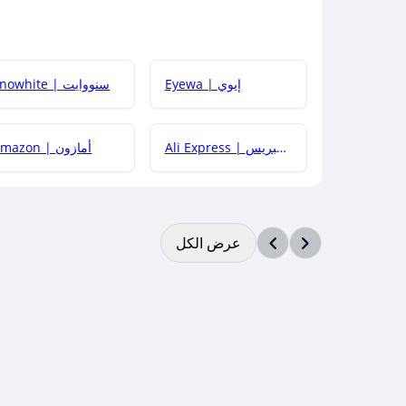
Eyewa | إيوي
Snowhite | سنووايت
Ali Express | علي إكسبريس
Amazon | أمازون
عرض الكل