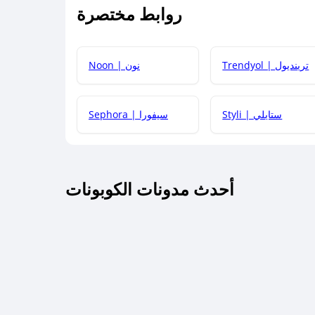
روابط مختصرة
كيف يمكنك استخدام كود الخصم؟
Trendyol | ترينديول
Noon | نون
 أحدث أكواد الخصم والعروض للمتاجر؟
Styli | ستايلي
Sephora | سيفورا
كم مدة صلاحية كود الخصم؟
أحدث مدونات الكوبونات
 توصيل مجاني أو بدون رسوم الشحن ؟
كنني معرفة إذا كان كود الخصم لا يعمل؟