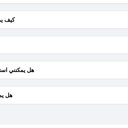
كيف يم
هل يمكنني است
هل يم