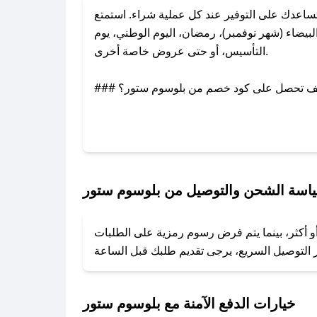
اعدك على التوفير عند كل عملية شراء. استمتع
يضاء (شهر نوفمبر)، رمضان، اليوم الوطني، يوم
التأسيس، أو حتى عروض خاصة أخرى.
### كيف تحصل على كود خصم من بلوسوم ستور؟
بر تويتر أو البريد الإلكتروني لإضافته بسرعة.
### كيفية استخدام كود خصم بلوسوم ستور؟
1. انسخ كود الخصم من تطبيق صحصح.
2. الصقه في خانة الدفع عند التسوق من بلوسوم ستور.
اسة الشحن والتوصيل من بلوسوم ستور
### ماذا أفعل إذا لم يعمل كود الخصم؟
و أكثر، بينما يتم فرض رسوم رمزية على الطلبات
تروني، وسنقوم بحل المشكلة في أسرع وقت ممكن.
### ماذا أفعل إذا لم أجد كود خصم لمتجري المفضل؟
نعمل على توفير الكوبونات في أسرع وقت ممكن.
خيارات الدفع الآمنة مع بلوسوم ستور