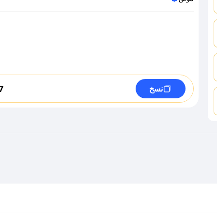
7
نسخ