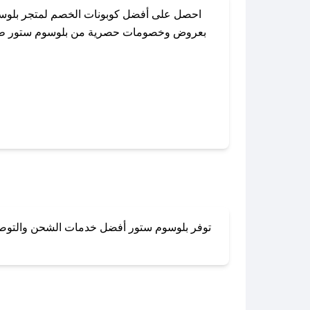
احصل على أفضل كوبونات الخصم لمتجر بلوسو
بعروض وخصومات حصرية من بلوسوم ستور طوال ال
باستخدام تطبيق صحصح، يمكنك العثور بسهولة
توفر بلوسوم ستور أفضل خدمات الشحن والتوصيل ل
لا تقلق! يمكنك التواص
في 