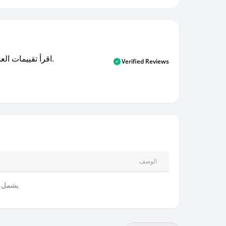
اقرأ تقييمات العملاء الأصلية والتقييمات من المشترين المتحققين. اكتشف ما يعتقده المستخدمون الحقيقيون حول خدمتنا وتعلم من تجاربهم.
Verified Reviews
الوصف
يشمل ج