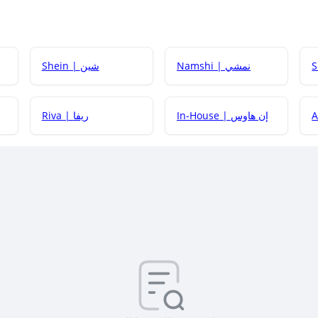
Namshi | نمشي
Shein | شين
كيف أحصل على
In-House | إن هاوس
Riva | ريفا
كيف أحصل على
كيف يم