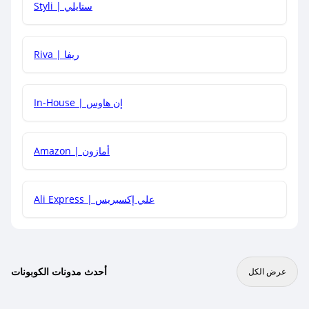
Styli | ستايلي
هل يمكنني جمع كود خصم مع العروض الأخرى؟
Riva | ريفا
In-House | إن هاوس
Amazon | أمازون
Ali Express | علي إكسبريس
أحدث مدونات الكوبونات
عرض الكل