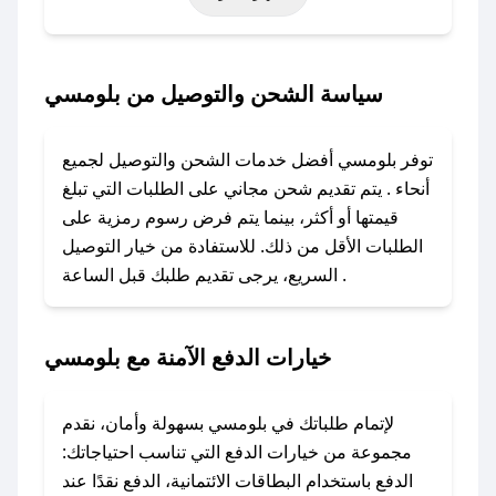
خاصة أخرى.
### كيف تحصل على كود خصم من بلومسي؟
سياسة الشحن والتوصيل من بلومسي
باستخدام تطبيق صحصح، يمكنك العثور بسهولة على
كود خصم بلومسي. وفي حال عدم توفر الكوبون،
توفر بلومسي أفضل خدمات الشحن والتوصيل لجميع
تواصل معنا عبر تويتر أو البريد الإلكتروني لإضافته
أنحاء . يتم تقديم شحن مجاني على الطلبات التي تبلغ
بسرعة.
قيمتها أو أكثر، بينما يتم فرض رسوم رمزية على
الطلبات الأقل من ذلك. للاستفادة من خيار التوصيل
### كيفية استخدام كود خصم بلومسي؟
السريع، يرجى تقديم طلبك قبل الساعة .
1. انسخ كود الخصم من تطبيق صحصح.
2. الصقه في خانة الدفع عند التسوق من بلومسي.
خيارات الدفع الآمنة مع بلومسي
### ماذا أفعل إذا لم يعمل كود الخصم؟
لا تقلق! يمكنك التواصل مع فريق دعم صحصح عبر
الرسائل الخاصة على تويتر أو البريد الإلكتروني،
لإتمام طلباتك في بلومسي بسهولة وأمان، نقدم
وسنقوم بحل المشكلة في أسرع وقت ممكن.
مجموعة من خيارات الدفع التي تناسب احتياجاتك:
الدفع باستخدام البطاقات الائتمانية، الدفع نقدًا عند