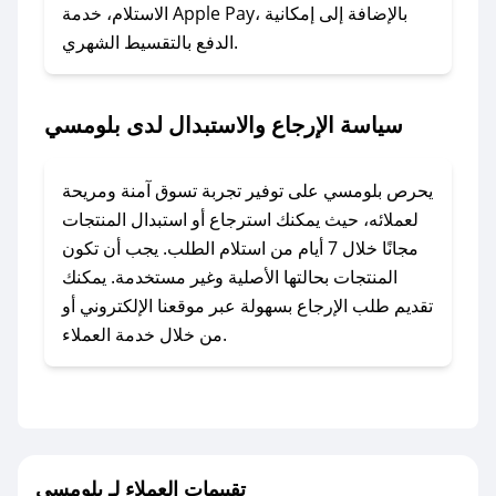
### ماذا أفعل إذا لم أجد كود خصم لمتجري
الاستلام، خدمة Apple Pay، بالإضافة إلى إمكانية
الدفع بالتقسيط الشهري.
المفضل؟
في حال عدم توفر كوبونات لمتجرك المفضل، يمكنك
مراسلتنا مباشرة وسنعمل على توفير الكوبونات في
سياسة الإرجاع والاستبدال لدى بلومسي
أسرع وقت ممكن.
### كيف تحصل على كوبونات خصم حصرية من
يحرص بلومسي على توفير تجربة تسوق آمنة ومريحة
بلومسي؟
لعملائه، حيث يمكنك استرجاع أو استبدال المنتجات
للحصول على كوبونات وخصومات حصرية، قم بما
مجانًا خلال 7 أيام من استلام الطلب. يجب أن تكون
يلي:
المنتجات بحالتها الأصلية وغير مستخدمة. يمكنك
- اضغط على أيقونة متابعة لمتجر بلومسي في تطبيق
تقديم طلب الإرجاع بسهولة عبر موقعنا الإلكتروني أو
صحصح.
من خلال خدمة العملاء.
- تابع حسابنا الرسمي على تويتر وقم بتفعيل زر
التنبيهات.
- قم بتفعيل إشعارات تطبيق صحصح ليصلك كل
جديد.
تقييمات العملاء لـ بلومسي