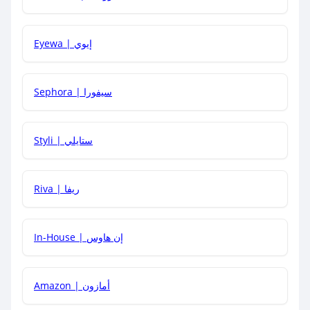
كيف يمكنني معرفة إذا كان كود الخصم لا يعمل؟
Eyewa | إيوي
كيف أحصل على أقوى كود خصم؟
Sephora | سيفورا
هل يمكنني استخدام كود خصم على منتجات معينة فقط؟
Styli | ستايلي
هل يمكنني جمع كود خصم مع العروض الأخرى؟
Riva | ريفا
In-House | إن هاوس
Amazon | أمازون