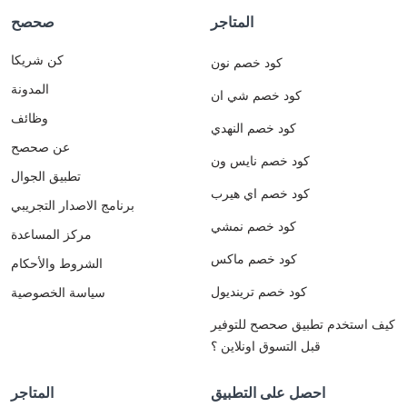
المتاجر
صحصح
كن شريكا
كود خصم نون
المدونة
كود خصم شي ان
وظائف
كود خصم النهدي
عن صحصح
كود خصم نايس ون
تطبيق الجوال
كود خصم اي هيرب
برنامج الاصدار التجريبي
كود خصم نمشي
مركز المساعدة
كود خصم ماكس
الشروط والأحكام
كود خصم ترينديول
سياسة الخصوصية
كيف استخدم تطبيق صحصح للتوفير
قبل التسوق اونلاين ؟
احصل على التطبيق
المتاجر