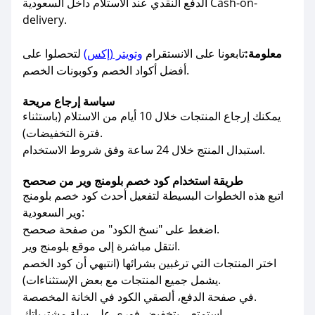
الدفع النقدي عند الاستلام داخل السعودية Cash-on-
delivery.
معلومة:
تابعونا على الانستقرام
وتويتر (إكس)
لتحصلوا على
أفضل أكواد الخصم وكوبونات الخصم.
سياسة إرجاع مريحة
يمكنك إرجاع المنتجات خلال 10 أيام من الاستلام (باستثناء
فترة التخفيضات).
استبدال المنتج خلال 24 ساعة وفق شروط الاستخدام.
طريقة استخدام كود خصم بلومنج وير من صحصح
اتبع هذه الخطوات البسيطة لتفعيل أحدث كود خصم بلومنج
وير السعودية:
اضغط على "نسخ الكود" من صفحة صحصح.
انتقل مباشرة إلى موقع بلومنج وير.
اختر المنتجات التي ترغبين بشرائها (انتبهي أن كود الخصم
يشمل جميع المنتجات مع بعض الإستثناءات).
في صفحة الدفع، ألصقي الكود في الخانة المخصصة.
استمتعي بتخفيض فوري على سلة مشترياتك.