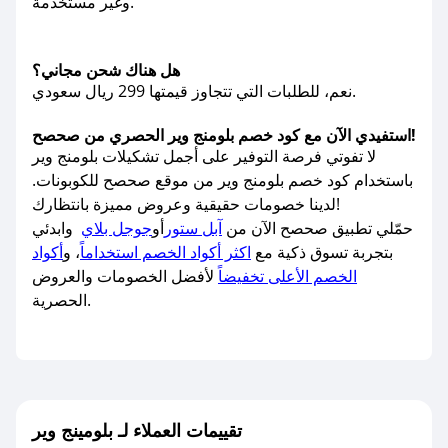
وغير مستخدمة.
هل هناك شحن مجاني؟
نعم، للطلبات التي تتجاوز قيمتها 299 ريال سعودي.
استفيدي الآن مع كود خصم بلومنج وير الحصري من صحصح!
لا تفوتي فرصة التوفير على أجمل تشكيلات بلومنج وير
باستخدام كود خصم بلومنج وير من موقع صحصح للكوبونات.
لدينا خصومات حقيقية وعروض مميزة بانتظارك!
حمّلي تطبيق صحصح الآن من
آبل ستور
أو
جوجل بلاي
وابدئي
بتجربة تسوق ذكية مع
اكثر أكواد الخصم استخداماً
، و
أكواد
الخصم الأعلى تخفيضاً
لأفضل الخصومات والعروض
الحصرية.
تقييمات العملاء لـ بلومينج وير