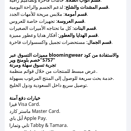
: خامات فاخرة وتصاميم راقية.
قسم أثواب الصلاة
: لدعم الجسم والراحة اليومية.
قسم المشدات والشلح
: ملابس مريحة للأمهات الجدد.
قسم أمومة
: تجهيزات خاصة للعروس.
قسم العروسة
: كل ما تحتاجه الأميرات الصغيرات.
قسم البنات
: أفكار هدايا وعطور مميزة.
قسم الهدايا والعطور
: مستحضرات تجميل واكسسوارات فاخرة.
قسم الجمال
مميزات التسوق عبر bloomingwear والاستفادة من كود
خصم بلومنج وير"S7S7"
تجربة تسوق سهلة ومرنة
عرض مبسط للمنتجات من خلال قوائم منظمة.
خدمة بحث سريعة للوصول إلى المنتج المرغوب بسهولة.
توصيل سريع داخل السعودية ودول الخليج.
خيارات دفع آمنة
فيزا Visa Card.
ماستر كارد Master Card.
أبل باي Apple Pay.
تابي وتمارا Tabby & Tamara.